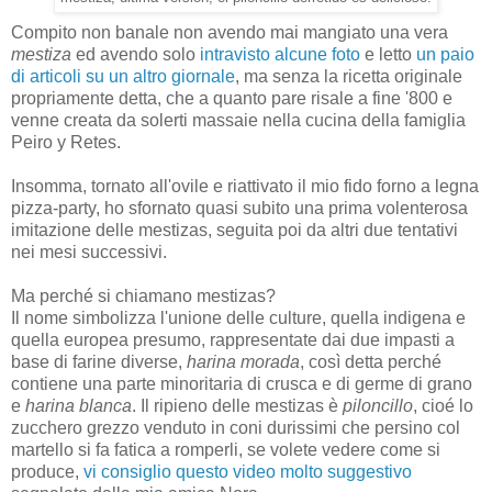
Compito non banale non avendo mai mangiato una vera
mestiza
ed avendo solo
intravisto alcune foto
e letto
un paio
di articoli su un altro giornale
, ma senza la ricetta originale
propriamente detta, che a quanto pare risale a fine '800 e
venne creata da solerti massaie nella cucina della famiglia
Peiro y Retes.
Insomma, tornato all'ovile e riattivato il mio fido forno a legna
pizza-party, ho sfornato quasi subito una prima volenterosa
imitazione delle mestizas, seguita poi da altri due tentativi
nei mesi successivi.
Ma perché si chiamano mestizas?
Il nome simbolizza l'unione delle culture, quella indigena e
quella europea presumo, rappresentate dai due impasti a
base di farine diverse,
harina morada
, così detta perché
contiene una parte minoritaria di crusca e di germe di grano
e
harina blanca
. Il ripieno delle mestizas è
piloncillo
, cioé lo
zucchero grezzo venduto in coni durissimi che persino col
martello si fa fatica a romperli, se volete vedere come si
produce,
vi consiglio questo video molto suggestivo