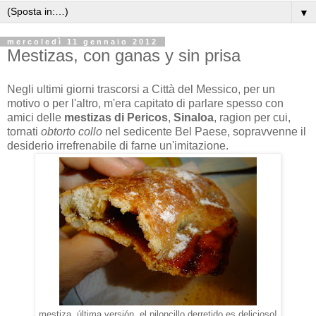
▼
mercoledì 11 gennaio 2012
Mestizas, con ganas y sin prisa
Negli ultimi giorni trascorsi a Città del Messico, per un
motivo o per l'altro, m'era capitato di parlare spesso con
amici delle
mestizas di Pericos
,
Sinaloa
, ragion per cui,
tornati
obtorto collo
nel sedicente Bel Paese, sopravvenne il
desiderio irrefrenabile di farne un'imitazione.
mestiza, última versión, el piloncillo derretido es delicioso!