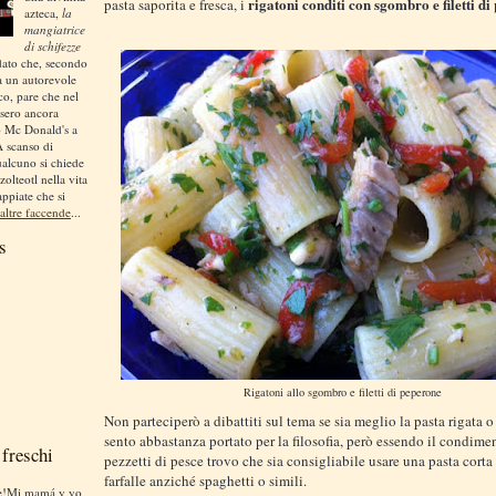
rigatoni conditi con sgombro e filetti d
pasta saporita e fresca, i
azteca,
la
mangiatrice
di schifezze
dato che, secondo
a un autorevole
ico, pare che nel
sero ancora
o Mc Donald's a
A scanso di
ualcuno si chiede
zolteotl nella vita
appiate che si
altre faccende
...
s
Rigatoni allo sgombro e filetti di peperone
Non parteciperò a dibattiti sul tema se sia meglio la pasta rigata o
sento abbastanza portato per la filosofia, però essendo il condimen
freschi
pezzetti di pesce trovo che sia consigliabile usare una pasta corta
farfalle anziché spaghetti o simili.
te!Mi mamá y yo