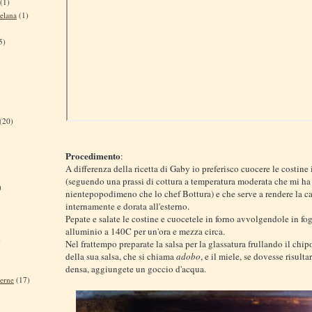
(1)
elana
(1)
5)
(20)
Procedimento
:
A differenza della ricetta di Gaby io preferisco cuocere le costine 
(seguendo una prassi di cottura a temperatura moderata che mi ha
)
nientepopodimeno che lo chef Bottura) e che serve a rendere la ca
internamente e dorata all'esterno.
Pepate e salate le costine e cuocetele in forno avvolgendole in fog
alluminio a 140C per un'ora e mezza circa.
)
Nel frattempo preparate la salsa per la glassatura frullando il chip
della sua salsa, che si chiama
adobo
, e il miele, se dovesse risult
densa, aggiungete un goccio d'acqua.
terne
(17)