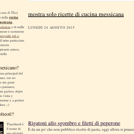
mostra solo ricette di cucina messicana
 casa di Tlaz
)
i della
cucina
messicana
,
odenese
e di mille
LUNEDÌ 24 AGOSTO 2015
nnesse e sconnesse
otografie più o
 il tutto pasticciato
, mezzo
irante azteco,
 della
 mexicano?
ma principal del
liano, eso no
no me guste
is paisanos,
an gachos, dejen
u visita y
mentar y a probar
leee ;-)
olteotl?
Rigatoni allo sgombro e filetti di peperone
Tlazolteotl è
il nome di
È da un po' che non pubblico ricette di pasta, oggi allora si pran
una divinità