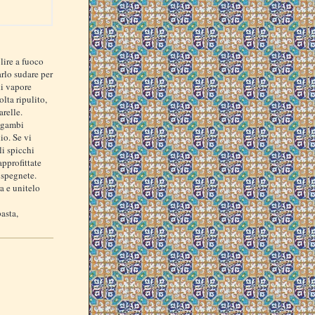
lire a fuoco
arlo sudare per
di vapore
lta ripulito,
arelle.
i gambi
io. Se vi
i spicchi
approfittate
 spegnete.
a e unitelo
asta,