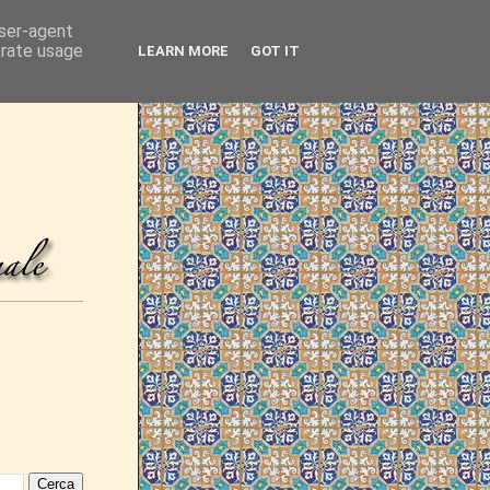
user-agent
erate usage
LEARN MORE
GOT IT