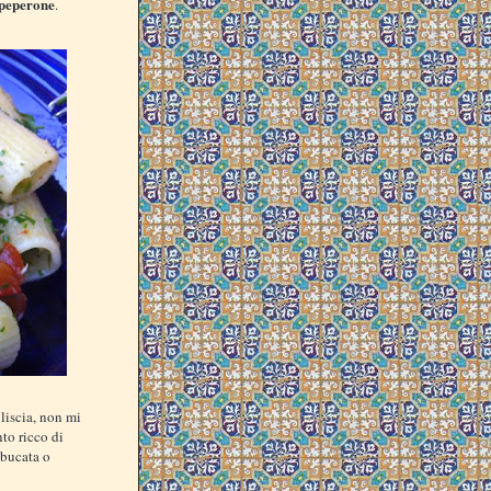
i peperone
.
 liscia, non mi
to ricco di
 bucata o