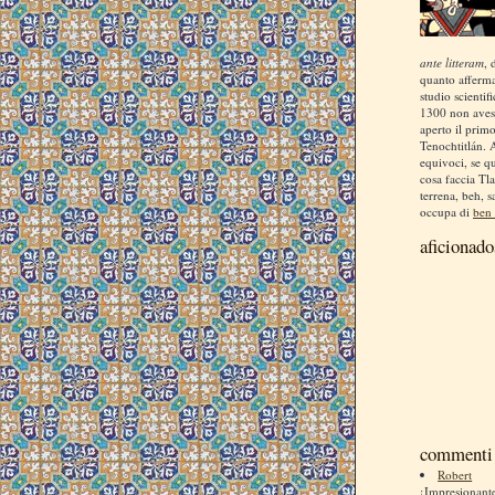
ante litteram
, 
quanto afferm
studio scientif
1300 non aves
aperto il prim
Tenochtitlán. 
equivoci, se q
cosa faccia Tla
terrena, beh, s
occupa di
ben 
aficionado
commenti 
Robert
¡Impresionan