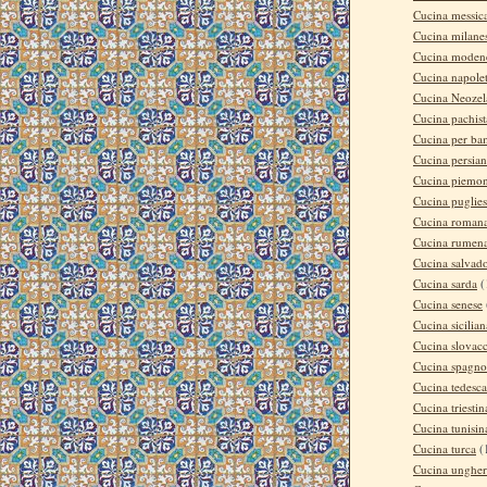
Cucina messic
Cucina milane
Cucina moden
Cucina napole
Cucina Neozel
Cucina pachis
Cucina per ba
Cucina persia
Cucina piemon
Cucina puglie
Cucina roman
Cucina rumen
Cucina salvad
Cucina sarda
(
Cucina senese
Cucina sicilian
Cucina slovac
Cucina spagno
Cucina tedesca
Cucina triestin
Cucina tunisin
Cucina turca
(
Cucina ungher