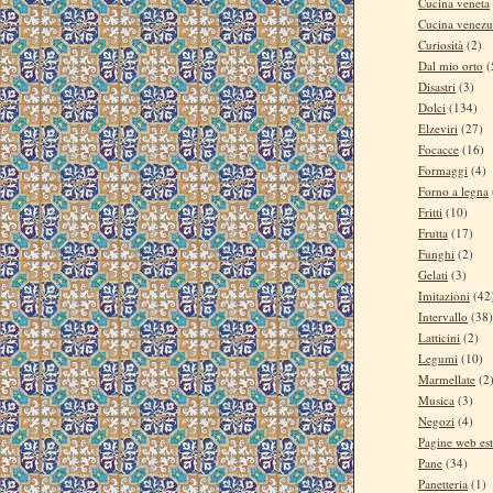
Cucina veneta
Cucina venezu
Curiosità
(2)
Dal mio orto
(
Disastri
(3)
Dolci
(134)
Elzeviri
(27)
Focacce
(16)
Formaggi
(4)
Forno a legna
Fritti
(10)
Frutta
(17)
Funghi
(2)
Gelati
(3)
Imitazioni
(42
Intervallo
(38)
Latticini
(2)
Legumi
(10)
Marmellate
(2
Musica
(3)
Negozi
(4)
Pagine web es
Pane
(34)
Panetteria
(1)