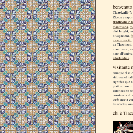
benvenuto
Tlazolcalli
(
la
Ricette e sapor
tradizionale 
mantovana
,
m
altri luoghi, a
divagazioni,
f
meno riuscite
,
da Tlazolteotl
mantovano, asp
nato all'ombra
Ghirlandina
.
visitante
Aunque el idio
sitio sea el ita
significa que 
platicar con m
entonces no se
constancia de s
atrévanse a co
las recetas, ora
chi è Tlaz