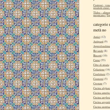
Castroni - ven
prodotti etnici
Tlaloc - alimen
messicano (Tor
categorie 
metà no
Amici
(12)
Antipasti
(9)
Approfondime
Bevande
(8)
Biscotti
(10)
Carne
(55)
Cibo di strada
Colazione
(16
Confetture
(2)
Contorni
(5)
Crostate
(7)
Cucina afghan
Cucina americ
Cucina anglos
Cucina argent
Cucina austria