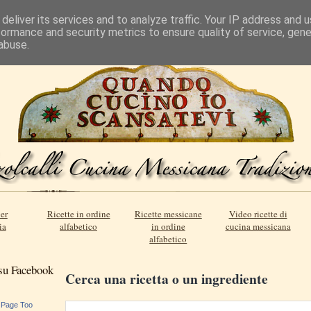
deliver its services and to analyze traffic. Your IP address and 
formance and security metrics to ensure quality of service, gen
abuse.
er
Ricette in ordine
Ricette messicane
Video ricette di
ia
alfabetico
in ordine
cucina messicana
alfabetico
 su Facebook
Cerca una ricetta o un ingrediente
 Page Too