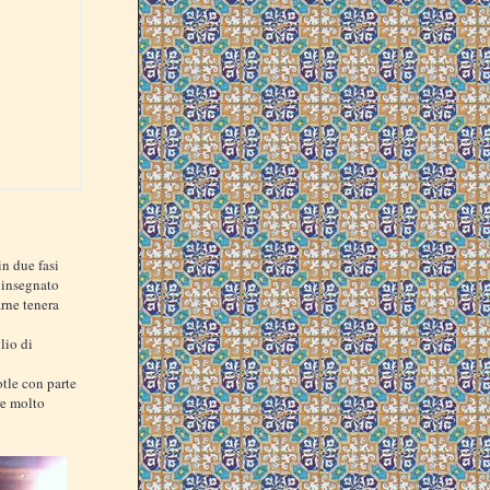
in due fasi
 insegnato
rne tenera
lio di
otle con parte
are molto