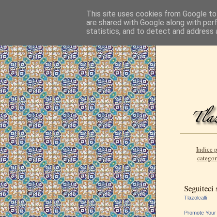
This site uses cookies from Google to 
are shared with Google along with per
statistics, and to detect and address 
Indice p
categor
Seguiteci
Tlazolcalli
Promote Your