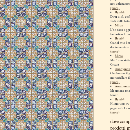
nos deleitamos
(more)
Byte64
Direi di sì, co
vedi dalle foto
Mirca
L'ho fatta ogg
fantastico ho us
Byte64
Ciao,il mio è u
decisamente ro
(more)
Mirca
Ma forno stati
Grazie
Anonymou
Che buono il 
mortadella o il
(more)
Anonymou
Mi rimane una 
fondo
Byte64
Hi,did you try 
page with Goog
(more)
dove comp
prodotti 