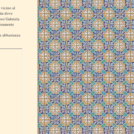
 vicino al
cán dove
poi Gabriela
veramente
re abbastanza