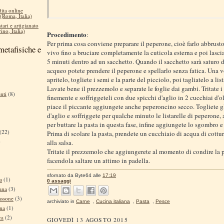
dita online
 (Roma, Italia)
tari e artigianato
ino, Italia)
Procedimento
:
Per prima cosa conviene preparare il peperone, cioè farlo abbrusto
metafisiche e
vivo fino a bruciare completamente la cuticola esterna e poi lasci
5 minuti dentro ad un sacchetto. Quando il sacchetto sarà saturo 
acqueo potete prendere il peperone e spellarlo senza fatica. Una vo
apritelo, togliete i semi e la parte del picciolo, poi tagliatelo a list
Lavate bene il prezzemolo e separate le foglie dai gambi. Tritate 
nti
(8)
finemente e soffriggeteli con due spicchi d'aglio in 2 cucchiai d'ol
piace il piccante aggiungete anche peperoncino secco. Togliete gl
d'aglio e soffriggete per qualche minuto le listarelle di peperone, 
per buttare la pasta in questa fase, infine aggiungete lo sgombro e
(22)
Prima di scolare la pasta, prendete un cucchiaio di acqua di cottur
)
alla salsa.
Tritate il prezzemolo che aggiungerete al momento di condire la p
facendola saltare un attimo in padella.
sfornato da
Byte64
alle
17:19
a
(1)
0 assaggi
ana
(3)
assone
(3)
archiviato in
Carne
,
Cucina italiana
,
Pasta
,
Pesce
ina
(1)
ca
(2)
GIOVEDÌ 13 AGOSTO 2015