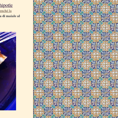
hipotle
enché la
a di maiale al