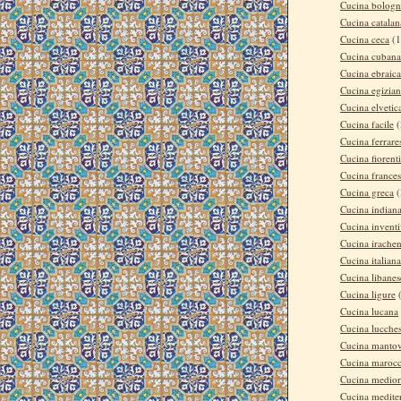
Cucina bologn
Cucina catalan
Cucina ceca
(1
Cucina cubana
Cucina ebraica
Cucina egizia
Cucina elvetic
Cucina facile
(
Cucina ferrare
Cucina fiorent
Cucina france
Cucina greca
(
Cucina indian
Cucina invent
Cucina irache
Cucina italiana
Cucina libanes
Cucina ligure
Cucina lucana
Cucina lucche
Cucina manto
Cucina maroc
Cucina medior
Cucina medite