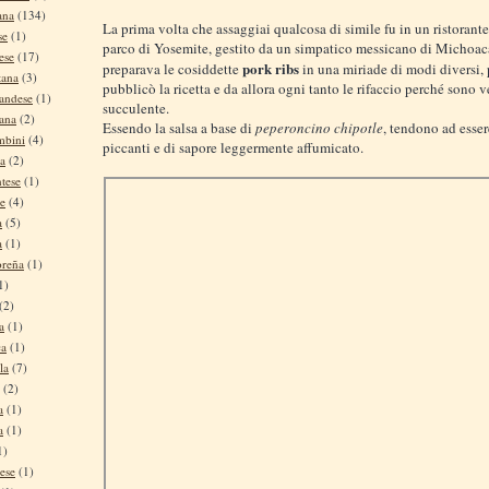
ana
(134)
La prima volta che assaggiai qualcosa di simile fu in un ristorante
se
(1)
parco di Yosemite, gestito da un simpatico messicano di Michoa
ese
(17)
pork ribs
preparava le cosiddette
in una miriade di modi diversi, 
tana
(3)
pubblicò la ricetta e da allora ogni tanto le rifaccio perché sono 
andese
(1)
succulente.
tana
(2)
Essendo la salsa a base di
peperoncino chipotle
, tendono ad esse
mbini
(4)
piccanti e di sapore leggermente affumicato.
na
(2)
tese
(1)
se
(4)
a
(5)
a
(1)
oreña
(1)
1)
(2)
a
(1)
ca
(1)
la
(7)
(2)
a
(1)
a
(1)
1)
ese
(1)