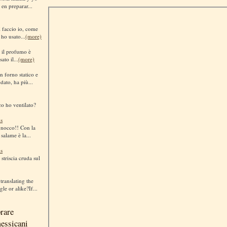
 en preparar...
sì faccio io, come
 ho usato...
(more)
i il profumo è
ato il...
(more)
n forno statico e
dato, ha più...
co ho ventilato?
s
gnocco!! Con la
 salame è la...
s
striscia cruda sul
translating the
le or alike?If...
rare
messicani