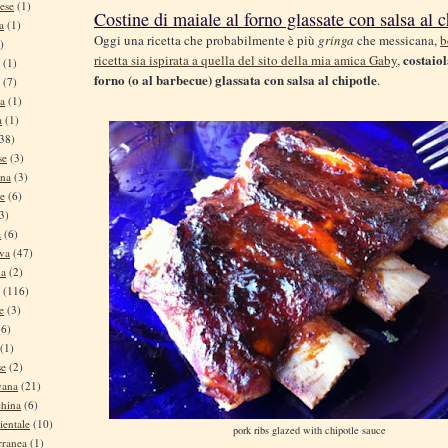
ese
(1)
Costine di maiale al forno glassate con salsa al c
a
(1)
Oggi una ricetta che probabilmente è più
gringa
che messicana,
b
)
costaiol
ricetta sia ispirata a quella del sito della mia amica Gaby
,
(1)
forno (o al barbecue) glassata con salsa al chipotle
.
(7)
na
(1)
a
(1)
38)
se
(3)
ina
(3)
se
(6)
3)
a
(6)
iva
(47)
na
(2)
(116)
e
(3)
(6)
(1)
se
(2)
vana
(21)
china
(6)
ientale
(10)
pork ribs glazed with chipotle sauce
rranea
(1)