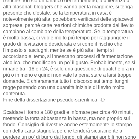
Benché non sia un fanatico del termometro, a differenza di
altri blasonati bloggers che vanno per la maggiore, si tenga
presente che d'estate, se la temperatura in casa è
notevolmente più alta, potrebbero verificarsi delle spiacevoli
sorprese, perché certe reazioni chimiche prodotte dal lievito
cambiano al cambiare della temperatura. Se la temperatura
è molto bassa, ci vuole molto più tempo per raggiungere il
grado di lievitazione desiderata e si corre il rischio che
l'impasto si asciughi, mentre se è più alta i tempi si
accorciano e, temo, si innescano processi di fermentazione
alcolica, che modificano un po' il gusto. Probabilmente, se si
rimane tra i 18 e i 24, è solo una questione di qualche ora in
più o in meno e quindi non vale la pena stare a farsi troppe
domande. E chiaramente tutto il discorso sui tempi lunghi
regge partendo con una quantità iniziale di lievito molto
contenuta.
Fine della dissertazione pseudo-scientifica :-D
Scaldare il forno a 180 gradi e infornare per circa 40 minuti,
mettendo la torta abbastanza in basso, ma non proprio sul
fondo. Consiglio di rivestire anche esternamente lo stampo
con della carta stagnola perché tenderà sicuramente a
perdere un po' di burro dal fondo, gli stampi apribili non sono