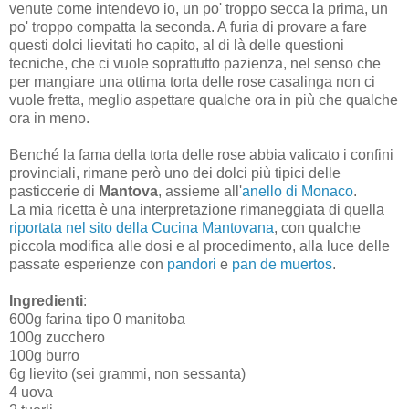
venute come intendevo io, un po' troppo secca la prima, un
po' troppo compatta la seconda. A furia di provare a fare
questi dolci lievitati ho capito, al di là delle questioni
tecniche, che ci vuole soprattutto pazienza, nel senso che
per mangiare una ottima torta delle rose casalinga non ci
vuole fretta, meglio aspettare qualche ora in più che qualche
ora in meno.
Benché la fama della torta delle rose abbia valicato i confini
provinciali, rimane però uno dei dolci più tipici delle
pasticcerie di
Mantova
, assieme all'
anello di Monaco
.
La mia ricetta è una interpretazione rimaneggiata di quella
riportata nel sito della Cucina Mantovana
, con qualche
piccola modifica alle dosi e al procedimento, alla luce delle
passate esperienze con
pandori
e
pan de muertos
.
Ingredienti
:
600g farina tipo 0 manitoba
100g zucchero
100g burro
6g lievito (sei grammi, non sessanta)
4 uova