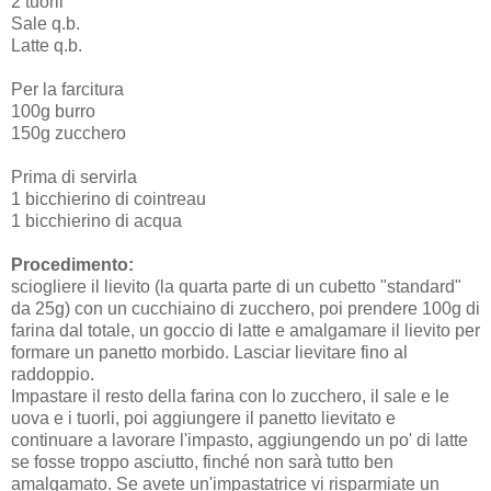
2 tuorli
Sale q.b.
Latte q.b.
Per la farcitura
100g burro
150g zucchero
Prima di servirla
1 bicchierino di cointreau
1 bicchierino di acqua
Procedimento:
sciogliere il lievito (la quarta parte di un cubetto "standard"
da 25g) con un cucchiaino di zucchero, poi prendere 100g di
farina dal totale, un goccio di latte e amalgamare il lievito per
formare un panetto morbido. Lasciar lievitare fino al
raddoppio.
Impastare il resto della farina con lo zucchero, il sale e le
uova e i tuorli, poi aggiungere il panetto lievitato e
continuare a lavorare l'impasto, aggiungendo un po' di latte
se fosse troppo asciutto, finché non sarà tutto ben
amalgamato. Se avete un'impastatrice vi risparmiate un