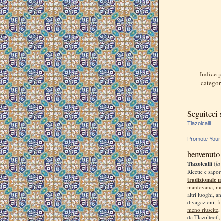
Indice p
categor
Seguiteci
Tlazolcalli
Promote Your
benvenuto
Tlazolcalli
(
la
Ricette e sapor
tradizionale 
mantovana
,
m
altri luoghi, a
divagazioni,
f
meno riuscite
,
da Tlazolteotl