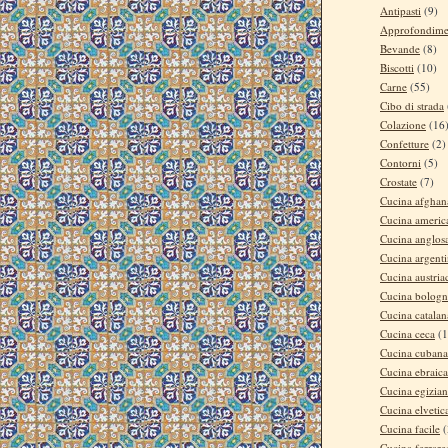
Antipasti
(9)
Approfondime
Bevande
(8)
Biscotti
(10)
Carne
(55)
Cibo di strada
Colazione
(16
Confetture
(2)
Contorni
(5)
Crostate
(7)
Cucina afghan
Cucina americ
Cucina anglos
Cucina argent
Cucina austria
Cucina bologn
Cucina catalan
Cucina ceca
(1
Cucina cubana
Cucina ebraica
Cucina egizia
Cucina elvetic
Cucina facile
(
Cucina ferrare