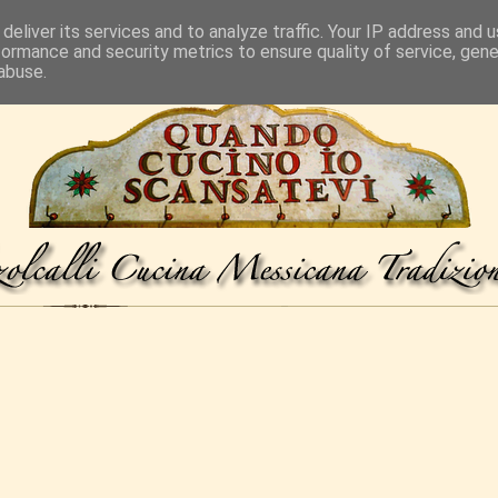
deliver its services and to analyze traffic. Your IP address and 
formance and security metrics to ensure quality of service, gen
abuse.