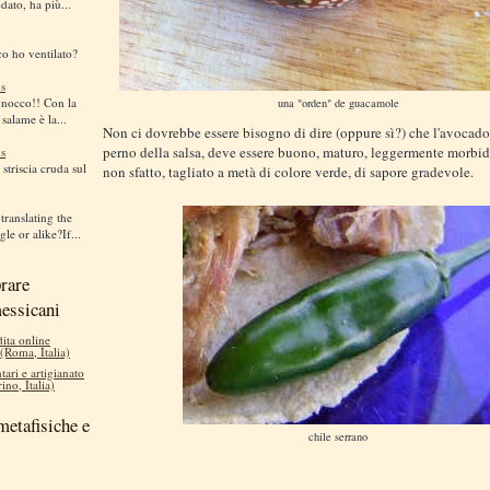
dato, ha più...
co ho ventilato?
s
gnocco!! Con la
una "orden" de guacamole
 salame è la...
Non ci dovrebbe essere bisogno di dire (oppure sì?) che l'avocado
perno della salsa, deve essere buono, maturo, leggermente morbido
s
striscia cruda sul
non sfatto, tagliato a metà di colore verde, di sapore gradevole.
translating the
le or alike?If...
rare
messicani
dita online
 (Roma, Italia)
tari e artigianato
ino, Italia)
metafisiche e
chile serrano