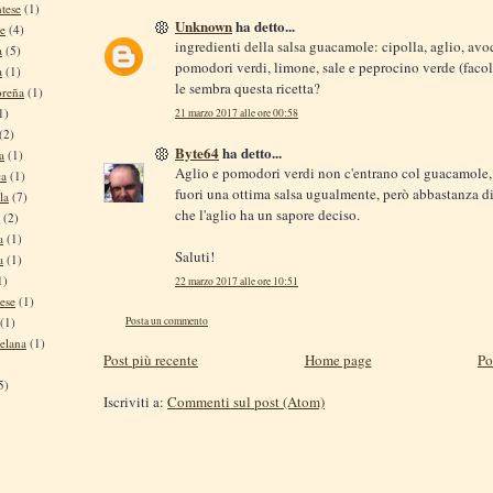
tese
(1)
Unknown
ha detto...
se
(4)
ingredienti della salsa guacamole: cipolla, aglio, avo
a
(5)
pomodori verdi, limone, sale e peprocino verde (faco
a
(1)
le sembra questa ricetta?
oreña
(1)
1)
21 marzo 2017 alle ore 00:58
(2)
Byte64
ha detto...
a
(1)
Aglio e pomodori verdi non c'entrano col guacamole,
ca
(1)
fuori una ottima salsa ugualmente, però abbastanza d
la
(7)
che l'aglio ha un sapore deciso.
(2)
a
(1)
Saluti!
a
(1)
1)
22 marzo 2017 alle ore 10:51
ese
(1)
Posta un commento
(1)
elana
(1)
Post più recente
Home page
Po
5)
Iscriviti a:
Commenti sul post (Atom)