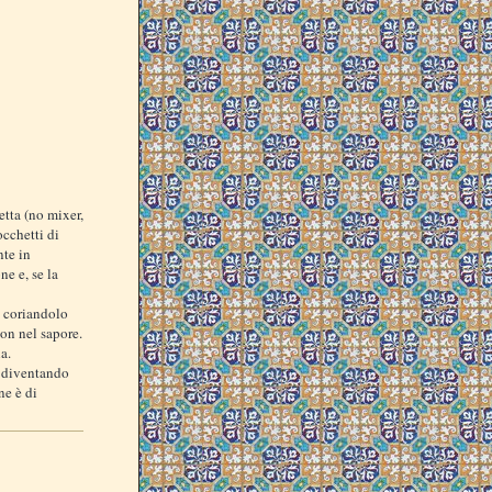
etta (no mixer,
occhetti di
nte in
e e, se la
l coriandolo
on nel sapore.
a.
e diventando
ne è di