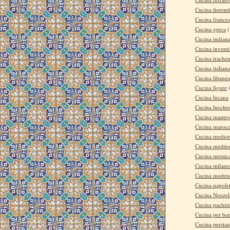
Cucina fiorent
Cucina france
Cucina greca
(
Cucina indian
Cucina invent
Cucina irache
Cucina italiana
Cucina libanes
Cucina ligure
Cucina lucana
Cucina lucche
Cucina manto
Cucina maroc
Cucina medior
Cucina medite
Cucina messic
Cucina milane
Cucina moden
Cucina napole
Cucina Neozel
Cucina pachis
Cucina per ba
Cucina persia