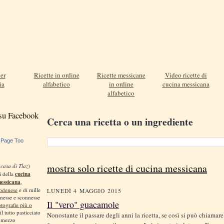
er
Ricette in ordine
Ricette messicane
Video ricette di
ia
alfabetico
in ordine
cucina messicana
alfabetico
 su Facebook
Cerca una ricetta o un ingrediente
 Page Too
mostra solo ricette di cucina messicana
 casa di Tlaz
)
i della
cucina
messicana
,
odenese
e di mille
LUNEDÌ 4 MAGGIO 2015
nnesse e sconnesse
Il "vero" guacamole
otografie più o
 il tutto pasticciato
Nonostante il passare degli anni la ricetta, se così si può chiamare
, mezzo