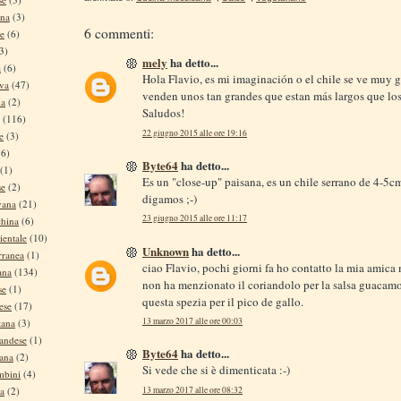
ina
(3)
6 commenti:
se
(6)
3)
mely
ha detto...
a
(6)
Hola Flavio, es mi imaginación o el chile se ve muy 
iva
(47)
venden unos tan grandes que estan más largos que los
na
(2)
Saludos!
(116)
22 giugno 2015 alle ore 19:16
e
(3)
(6)
Byte64
ha detto...
(1)
Es un "close-up" paisana, es un chile serrano de 4-5c
se
(2)
digamos ;-)
vana
(21)
23 giugno 2015 alle ore 11:17
china
(6)
ientale
(10)
Unknown
ha detto...
rranea
(1)
ciao Flavio, pochi giorni fa ho contatto la mia amica
ana
(134)
non ha menzionato il coriandolo per la salsa guacamol
se
(1)
questa spezia per il pico de gallo.
ese
(17)
13 marzo 2017 alle ore 00:03
tana
(3)
andese
(1)
Byte64
ha detto...
tana
(2)
Si vede che si è dimenticata :-)
mbini
(4)
na
(2)
13 marzo 2017 alle ore 08:32