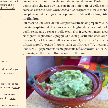
comuni che commettono alcuni italiani quando hanno l'ardire di 
zolteotl nella vita
appiate che si
questa salsa che non può mancare in tanti piatti tipici della cuci
altre faccende
...
come ad esempio nella
carne asada a la tampiqueña
, ma è anche 
complemento dei
totopos
, impropriamente chiamati nachos, i tria
s
tortilla fritta.
Pur essendo una salsa di una semplicità estrema da preparare, è in
quante storpiature si riescano a vedere in giro, dai guacamole co
quelli senza sale o senza cipolla o con altri ingredienti messi a ca
No signori, il guacamole poggia su alcuni pilastri fondamentali e s
opzionali, ma i fondamentali devono esserci, se no non è guacamo
pilastri sono: l'avocado (
aguacate
), la cipolla (
cebolla
), il corian
(
cilantro
), il peperoncino verde piccante (
chile serrano
) e il sale
(jítomate) ed il succo di limone sono ad libitum.
freschi
te!Mi mamá y yo
 en preparar...
sì faccio io, come
 ho usato...
(more)
i il profumo è
ato il...
(more)
n forno statico e