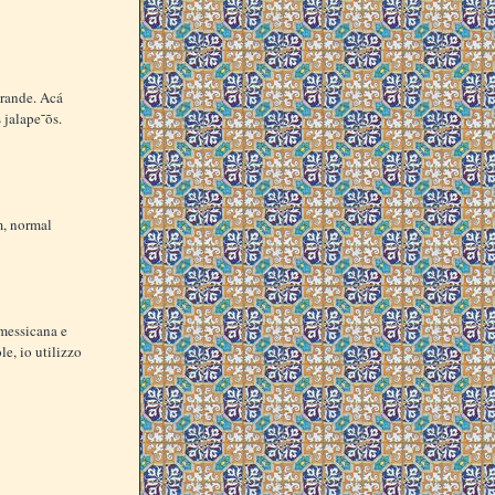
grande. Acá
 jalape˜õs.
m, normal
 messicana e
e, io utilizzo