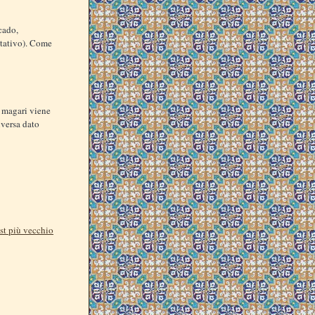
cado,
ltativo). Come
 magari viene
iversa dato
st più vecchio