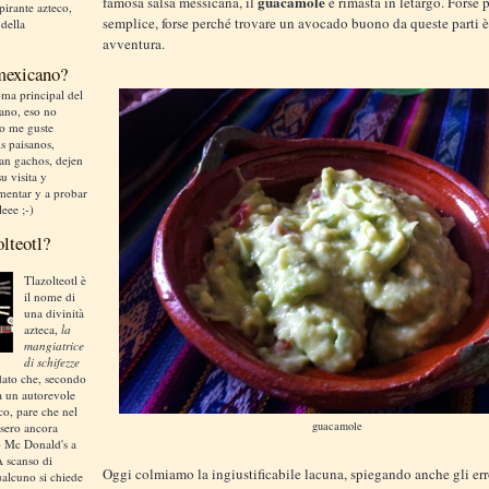
guacamole
famosa salsa messicana, il
è rimasta in letargo. Forse 
irante azteco,
semplice, forse perché trovare un avocado buono da queste parti 
 della
avventura.
 mexicano?
ma principal del
liano, eso no
no me guste
is paisanos,
an gachos, dejen
u visita y
mentar y a probar
leee ;-)
olteotl?
Tlazolteotl è
il nome di
una divinità
azteca,
la
mangiatrice
di schifezze
dato che, secondo
a un autorevole
ico, pare che nel
guacamole
sero ancora
o Mc Donald's a
A scanso di
Oggi colmiamo la ingiustificabile lacuna, spiegando anche gli err
ualcuno si chiede