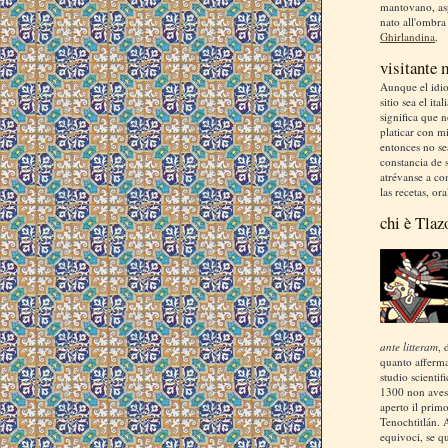
mantovano, asp
nato all'ombra
Ghirlandina
.
visitante
Aunque el idio
sitio sea el ita
significa que 
platicar con m
entonces no se
constancia de s
atrévanse a co
las recetas, ora
chi è Tlaz
ante litteram
, 
quanto afferm
studio scientif
1300 non aves
aperto il prim
Tenochtitlán. 
equivoci, se q