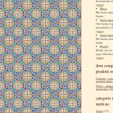
decisamente ro
(more)
Mirca
Ma forno stati
Grazie
Anonymou
Che buono il 
mortadella o il
(more)
Anonymou
Mi rimane una 
fondo
Byte64
Hi,did you try 
page with Goog
(more)
dove comp
prodotti 
Castroni - ven
prodotti etnici
Tlaloc - alimen
messicano (Tor
categorie 
metà no
Amici
(12)