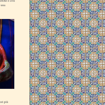
perché è così
è una
ori più