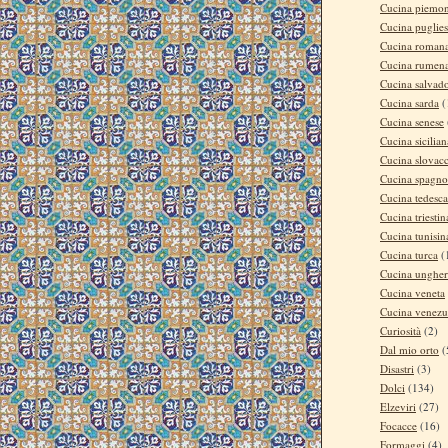
Cucina piemon
Cucina puglie
Cucina roman
Cucina rumen
Cucina salvad
Cucina sarda
(
Cucina senese
Cucina sicilian
Cucina slovac
Cucina spagno
Cucina tedesca
Cucina triestin
Cucina tunisin
Cucina turca
(
Cucina ungher
Cucina veneta
Cucina venezu
Curiosità
(2)
Dal mio orto
(
Disastri
(3)
Dolci
(134)
Elzeviri
(27)
Focacce
(16)
Formaggi
(4)