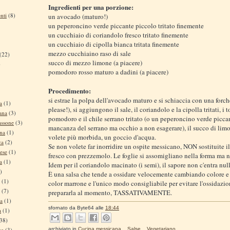
Ingredienti per una porzione:
nti
(8)
un avocado (maturo!)
un peperoncino verde piccante piccolo tritato finemente
un cucchiaio di coriandolo fresco tritato finemente
un cucchiaio di cipolla bianca tritata finemente
mezzo cucchiaino raso di sale
(22)
succo di mezzo limone (a piacere)
)
pomodoro rosso maturo a dadini (a piacere)
Procedimento:
si estrae la polpa dell'avocado maturo e si schiaccia con una forch
a
(1)
please!), si aggiungono il sale, il coriandolo e la cipolla tritati, i t
ana
(3)
pomodoro e il chile serrano tritato (o un peperoncino verde picca
assone
(3)
mancanza del serrano ma occhio a non esagerare), il succo di limon
ina
(1)
volete più morbida, un goccio d'acqua.
ca
(2)
Se non volete far inorridire un ospite messicano, NON sostituite i
ese
(1)
fresco con prezzemolo. Le foglie si assomigliano nella forma ma n
a
(1)
Idem per il coriandolo macinato (i semi), il sapore non c'entra null
)
È una salsa che tende a ossidare velocemente cambiando colore 
(1)
color marrone e l'unico modo consigliabile per evitare l'ossidazio
(7)
prepararla al momento, TASSATIVAMENTE.
na
(1)
sfornato da
Byte64
alle
18:44
a
(1)
38)
se
(3)
archiviato in
Cucina messicana
,
Salse
,
Vegetariano