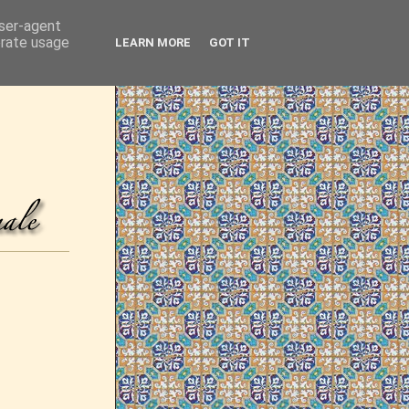
user-agent
erate usage
LEARN MORE
GOT IT