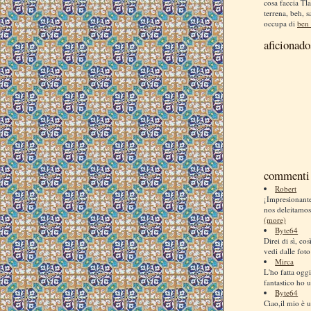
cosa faccia Tla
terrena, beh, s
occupa di
ben 
aficionado
commenti 
Robert
¡Impresionan
nos deleitamos
(more)
Byte64
Direi di sì, co
vedi dalle foto
Mirca
L'ho fatta ogg
fantastico ho us
Byte64
Ciao,il mio è u