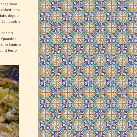
 e tagliano
a cubetti non
atate, dopo 5
 15 minuti a
a cubetti
o. Quando i
tolo forato e
on il burro