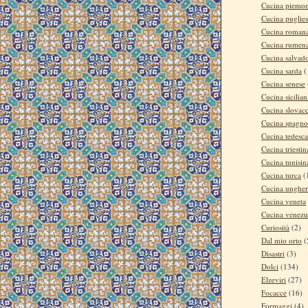
Cucina piemon
Cucina puglie
Cucina roman
Cucina rumen
Cucina salvad
Cucina sarda
(
Cucina senese
Cucina sicilian
Cucina slovac
Cucina spagno
Cucina tedesca
Cucina triestin
Cucina tunisin
Cucina turca
(
Cucina ungher
Cucina veneta
Cucina venezu
Curiosità
(2)
Dal mio orto
(
Disastri
(3)
Dolci
(134)
Elzeviri
(27)
Focacce
(16)
Formaggi
(4)