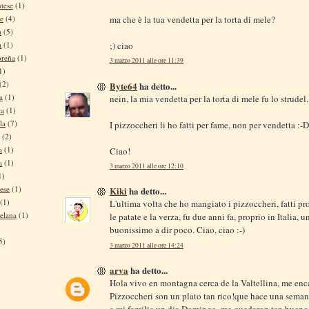
tese
(1)
ma che è la tua vendetta per la torta di mele?
se
(4)
a
(5)
;) ciao
a
(1)
oreña
(1)
3 marzo 2011 alle ore 11:39
1)
(2)
Byte64
ha detto...
a
(1)
nein, la mia vendetta per la torta di mele fu lo strudel.
ca
(1)
la
(7)
I pizzoccheri li ho fatti per fame, non per vendetta :-D
(2)
a
(1)
Ciao!
a
(1)
3 marzo 2011 alle ore 12:10
1)
ese
(1)
Kiki
ha detto...
(1)
L'ultima volta che ho mangiato i pizzoccheri, fatti pr
elana
(1)
le patate e la verza, fu due anni fa, proprio in Italia, u
buonissimo a dir poco. Ciao, ciao :-)
5)
3 marzo 2011 alle ore 14:24
arva
ha detto...
Hola vivo en montagna cerca de la Valtellina, me enc
Pizzoccheri son un plato tan rico!que hace una seman