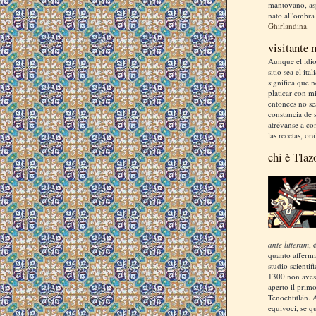
mantovano, asp
nato all'ombra
Ghirlandina
.
visitante
Aunque el idio
sitio sea el ita
significa que 
platicar con m
entonces no se
constancia de s
atrévanse a co
las recetas, ora
chi è Tlaz
ante litteram
, 
quanto afferm
studio scientif
1300 non aves
aperto il prim
Tenochtitlán. 
equivoci, se q