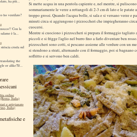
dato, ha più...
Si mette acqua in una pentola capiente e, nel mentre, si puliscono
sommariamente le verze a rettangoli di 2-3 cm di lato e le patate 
co ho ventilato?
troppo grossi. Quando l'acqua bolle, si sala e si versano verze e p
minuti circa si aggiungono i pizzoccheri che impiegheranno circa
s
cuocersi.
gnocco!! Con la
Mentre si cuociono i pizzoccheri si prepara il formaggio tagliato 
 salame è la...
piccoli e si frigge l'aglio nel burro fino a farlo diventare ben ross
s
pizzoccheri sono cotti, si pescano assieme alle verdure con un mes
striscia cruda sul
si stendono a strati, alternando con il formaggio, poi si bagnano c
soffritto e si servono ben caldi.
translating the
le or alike?If...
rare
messicani
dita online
 (Roma, Italia)
tari e artigianato
ino, Italia)
metafisiche e