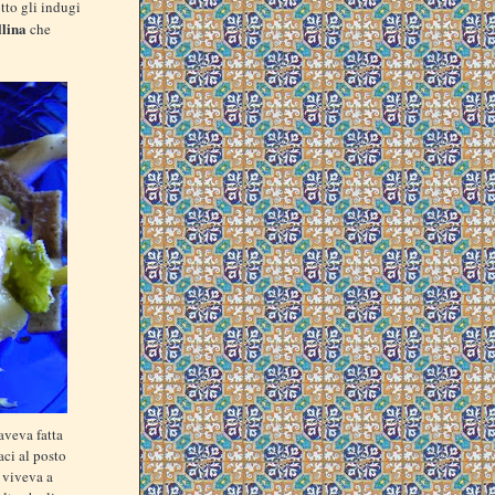
tto gli indugi
llina
che
aveva fatta
aci al posto
 viveva a