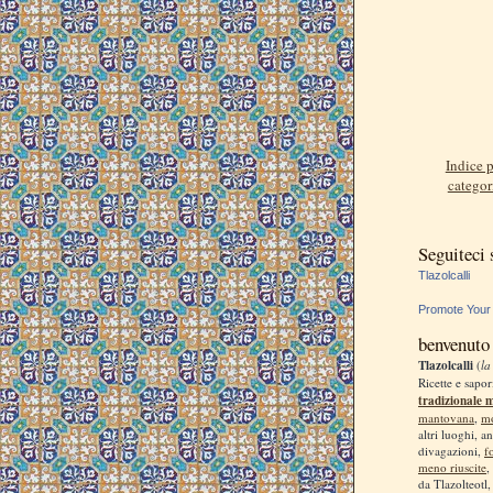
Indice p
categor
Seguiteci
Tlazolcalli
Promote Your
benvenuto
Tlazolcalli
(
la
Ricette e sapor
tradizionale 
mantovana
,
m
altri luoghi, a
divagazioni,
f
meno riuscite
,
da Tlazolteotl