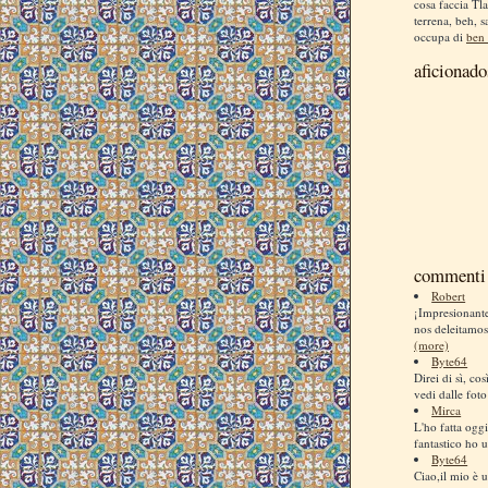
cosa faccia Tla
terrena, beh, s
occupa di
ben 
aficionado
commenti 
Robert
¡Impresionan
nos deleitamos
(more)
Byte64
Direi di sì, co
vedi dalle foto
Mirca
L'ho fatta ogg
fantastico ho us
Byte64
Ciao,il mio è u