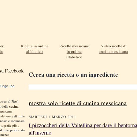
er
Ricette in ordine
Ricette messicane
Video ricette di
ia
alfabetico
in ordine
cucina messicana
alfabetico
 su Facebook
Cerca una ricetta o un ingrediente
 Page Too
mostra solo ricette di cucina messicana
 casa di Tlaz
)
i della
cucina
messicana
,
odenese
e di mille
MARTEDÌ 1 MARZO 2011
nnesse e sconnesse
I pizzoccheri della Valtellina per dare il bentorn
otografie più o
 il tutto pasticciato
all'inverno
, mezzo