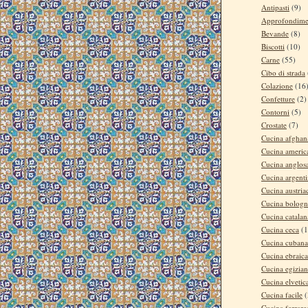
Antipasti
(9)
Approfondime
Bevande
(8)
Biscotti
(10)
Carne
(55)
Cibo di strada
Colazione
(16
Confetture
(2)
Contorni
(5)
Crostate
(7)
Cucina afghan
Cucina americ
Cucina anglos
Cucina argent
Cucina austria
Cucina bologn
Cucina catalan
Cucina ceca
(1
Cucina cubana
Cucina ebraica
Cucina egizia
Cucina elvetic
Cucina facile
(
Cucina ferrare