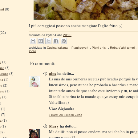
nti
(8)
I più coraggiosi possono anche mangiare l'aglio fritto ;-)
(22)
sfornato da
Byte64
alle
20:00
)
archiviato in
Cucina italiana
,
Piatti poveri
,
Piatti unici
,
Roba d'altri tempi
locali
a
(1)
16 commenti:
ana
(3)
alex
ha detto...
assone
(3)
Es una de mis primeras recetas publicadas porquè la 
ina
(1)
buenisimos, pero nunca he probado a hacerlos a mano
ca
(2)
intentarlo antes de que acabe este invierno y tu, te a
ese
(1)
Si te falta harina te la mando que yo estoy màs cerquit
a
(1)
Valtellina ;)
)
Ciao Alejandra
(1)
(7)
1 marzo 2011 alle ore 23:52
na
(1)
Mary
ha detto...
a
(1)
Ma daiiiii non ci posso credere..ma sai che ho in prog
38)
stasera a cena??...
se
(3)