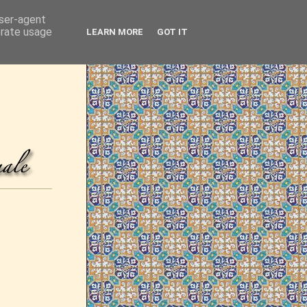
user-agent
erate usage
LEARN MORE
GOT IT