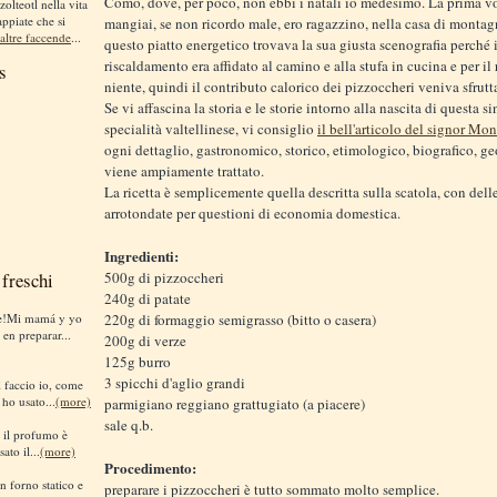
Como, dove, per poco, non ebbi i natali io medesimo. La prima vo
zolteotl nella vita
appiate che si
mangiai, se non ricordo male, ero ragazzino, nella casa di monta
altre faccende
...
questo piatto energetico trovava la sua giusta scenografia perché i
riscaldamento era affidato al camino e alla stufa in cucina e per il 
s
niente, quindi il contributo calorico dei pizzoccheri veniva sfrutt
Se vi affascina la storia e le storie intorno alla nascita di questa s
specialità valtellinese, vi consiglio
il bell'articolo del signor Mo
ogni dettaglio, gastronomico, storico, etimologico, biografico, ge
viene ampiamente trattato.
La ricetta è semplicemente quella descritta sulla scatola, con dell
arrotondate per questioni di economia domestica.
Ingredienti:
freschi
500g di pizzoccheri
240g di patate
te!Mi mamá y yo
220g di formaggio semigrasso (bitto o casera)
 en preparar...
200g di verze
125g burro
3 spicchi d'aglio grandi
sì faccio io, come
 ho usato...
(more)
parmigiano reggiano grattugiato (a piacere)
sale q.b.
i il profumo è
ato il...
(more)
Procedimento:
n forno statico e
preparare i pizzoccheri è tutto sommato molto semplice.