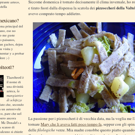
Siccome domenica è tornato decisamente il clima invernale, ho ro
irante azteco,
 della
pizzoccheri della Valte
e tirato fuori dalla dispensa la scatola dei
avevo comprato tempo addietro.
 mexicano?
ma principal del
liano, eso no
no me guste
is paisanos,
an gachos, dejen
u visita y
mentar y a probar
leee ;-)
olteotl?
Tlazolteotl è
il nome di
una divinità
azteca,
la
mangiatrice
di schifezze
dato che, secondo
a un autorevole
ico, pare che nel
sero ancora
La passione per i pizzoccheri è di vecchia data, ma la voglia me l'
o Mc Donald's a
tornare
Mary che li aveva fatti poco tempo fa
, seppur con gli spin
A scanso di
delle
filologiche
verze. Mia madre conobbe questo piatto quando
ualcuno si chiede