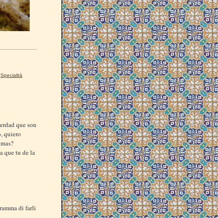
,
Specialità
verdad que son
, quiero
nimas?
a que tu de la
ramma di farli