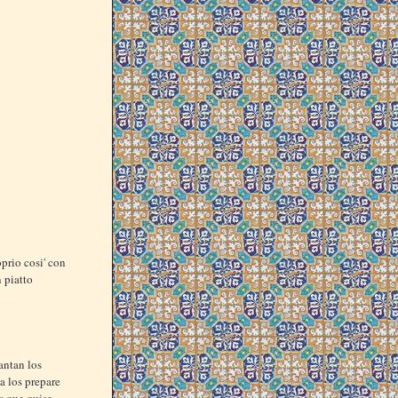
oprio cosi' con
n piatto
antan los
a los prepare