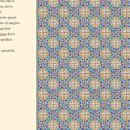
lta che li
gna, dove
l
resto quasi
ato al meglio.
ingolare
nizza
dove
ografico,
e quantità