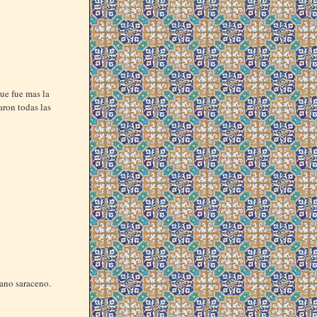
que fue mas la
aron todas las
rano saraceno.