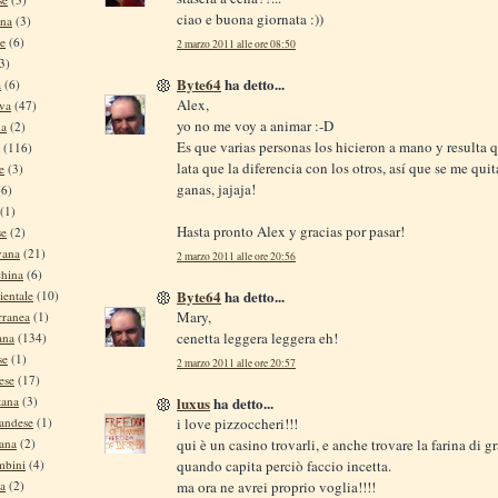
ciao e buona giornata :))
ina
(3)
se
(6)
2 marzo 2011 alle ore 08:50
3)
Byte64
ha detto...
a
(6)
Alex,
iva
(47)
yo no me voy a animar :-D
na
(2)
Es que varias personas los hicieron a mano y resulta 
(116)
lata que la diferencia con los otros, así que se me quit
e
(3)
ganas, jajaja!
(6)
(1)
Hasta pronto Alex y gracias por pasar!
se
(2)
vana
(21)
2 marzo 2011 alle ore 20:56
china
(6)
Byte64
ha detto...
ientale
(10)
Mary,
rranea
(1)
cenetta leggera leggera eh!
ana
(134)
se
(1)
2 marzo 2011 alle ore 20:57
ese
(17)
luxus
ha detto...
tana
(3)
i love pizzoccheri!!!
andese
(1)
qui è un casino trovarli, e anche trovare la farina di g
tana
(2)
quando capita perciò faccio incetta.
mbini
(4)
ma ora ne avrei proprio voglia!!!!
na
(2)