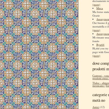
decisamente ro
(more)
Mirca
Ma forno stati
Grazie
Anonymou
Che buono il 
mortadella o il
(more)
Anonymou
Mi rimane una 
fondo
Byte64
Hi,did you try 
page with Goog
(more)
dove comp
prodotti 
Castroni - ven
prodotti etnici
Tlaloc - alimen
messicano (Tor
categorie 
metà no
Amici
(12)