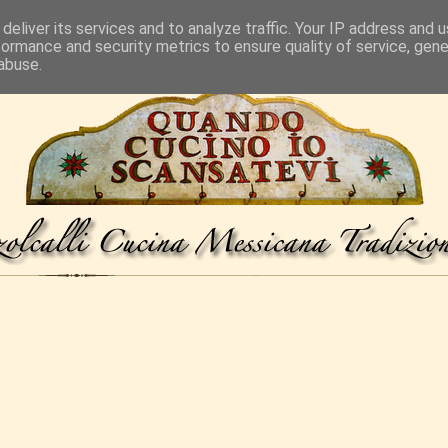
deliver its services and to analyze traffic. Your IP address and 
formance and security metrics to ensure quality of service, gen
abuse.