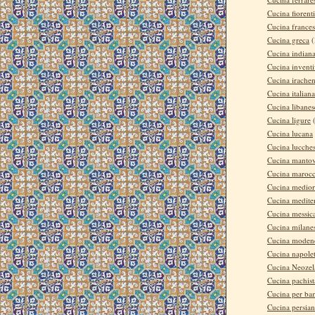
Cucina fiorent
Cucina france
Cucina greca
(
Cucina indian
Cucina invent
Cucina irache
Cucina italiana
Cucina libanes
Cucina ligure
Cucina lucana
Cucina lucche
Cucina manto
Cucina maroc
Cucina medior
Cucina medite
Cucina messic
Cucina milane
Cucina moden
Cucina napole
Cucina Neozel
Cucina pachis
Cucina per ba
Cucina persia