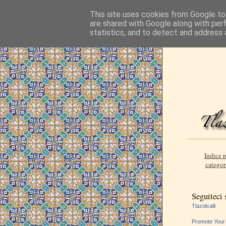
This site uses cookies from Google to 
are shared with Google along with per
statistics, and to detect and address 
Indice p
categor
Seguiteci
Tlazolcalli
Promote Your