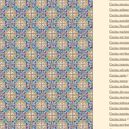
Cucina messic
Cucina milane
Cucina moden
Cucina napole
Cucina Neozel
Cucina pachis
Cucina per ba
Cucina persia
Cucina piemon
Cucina puglie
Cucina roman
Cucina rumen
Cucina salvad
Cucina sarda
(
Cucina senese
Cucina sicilian
Cucina slovac
Cucina spagno
Cucina tedesca
Cucina triestin
Cucina tunisin
Cucina turca
(
Cucina ungher