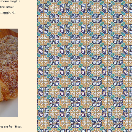
emmeno voglia
are senza
omaggio di
on leche. Todo