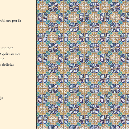
poblano por fa
iato por
ue quienes nos
que
 delicias
aja