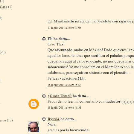
(1)
elana
(1)
5)
pd: Mandame tu receta del pan de elote con rajas de 
17 luglio 2011 alle ore 17:08
Eli ha detto...
Ciao Tlaz!
Què afortunado, andas en Mèxico! Dado que eres l'inv
(20)
aquellos lares, tendras que sacrificar el paladar, porq
quedamos aqui al calor sofocante, no nos queda mas 
saborearnos! Yo me consolarè en el Mare Ionio con las
calabreses, para seguir en sintonia con el picantito.
Felices vacaciones! Eli.
)
18 luglio 2011 alle ore 15:54
¿Gusta Usted?
ha detto...
Favor de no leer mi comentario con traductor! jajajaj
)
18 luglio 2011 alle ore 16:31
Byte64
ha detto...
terne
(17)
Nora,
gracias por la bienvenida!