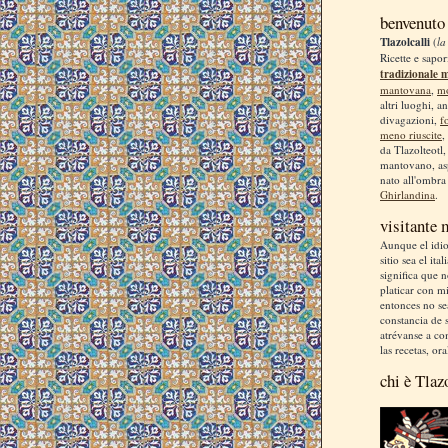
benvenuto
Tlazolcalli
(
la
Ricette e sapor
tradizionale 
mantovana
,
m
altri luoghi, a
divagazioni,
f
meno riuscite
,
da Tlazolteotl
mantovano, asp
nato all'ombra
Ghirlandina
.
visitante
Aunque el idio
sitio sea el ita
significa que 
platicar con m
entonces no se
constancia de s
atrévanse a co
las recetas, ora
chi è Tlaz