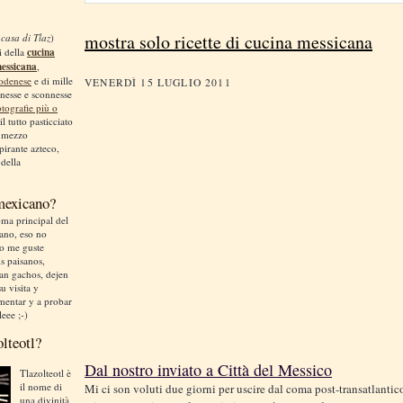
mostra solo ricette di cucina messicana
 casa di Tlaz
)
i della
cucina
messicana
,
odenese
e di mille
VENERDÌ 15 LUGLIO 2011
nnesse e sconnesse
otografie più o
 il tutto pasticciato
, mezzo
irante azteco,
 della
 mexicano?
ma principal del
liano, eso no
no me guste
is paisanos,
an gachos, dejen
u visita y
mentar y a probar
leee ;-)
olteotl?
Dal nostro inviato a Città del Messico
Tlazolteotl è
il nome di
Mi ci son voluti due giorni per uscire dal coma post-transatlantic
una divinità