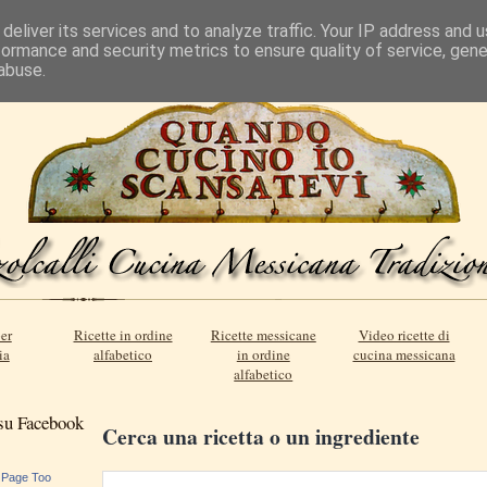
deliver its services and to analyze traffic. Your IP address and 
formance and security metrics to ensure quality of service, gen
abuse.
er
Ricette in ordine
Ricette messicane
Video ricette di
ia
alfabetico
in ordine
cucina messicana
alfabetico
 su Facebook
Cerca una ricetta o un ingrediente
 Page Too