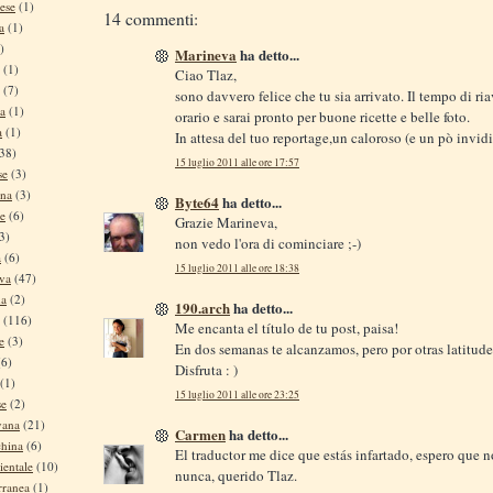
ese
(1)
14 commenti:
a
(1)
)
Marineva
ha detto...
(1)
Ciao Tlaz,
(7)
sono davvero felice che tu sia arrivato. Il tempo di ria
na
(1)
orario e sarai pronto per buone ricette e belle foto.
a
(1)
In attesa del tuo reportage,un caloroso (e un pò invidi
38)
15 luglio 2011 alle ore 17:57
se
(3)
ina
(3)
Byte64
ha detto...
se
(6)
Grazie Marineva,
3)
non vedo l'ora di cominciare ;-)
a
(6)
15 luglio 2011 alle ore 18:38
iva
(47)
na
(2)
190.arch
ha detto...
(116)
Me encanta el título de tu post, paisa!
e
(3)
En dos semanas te alcanzamos, pero por otras latitude
(6)
Disfruta : )
(1)
15 luglio 2011 alle ore 23:25
se
(2)
vana
(21)
Carmen
ha detto...
china
(6)
El traductor me dice que estás infartado, espero que n
ientale
(10)
nunca, querido Tlaz.
rranea
(1)