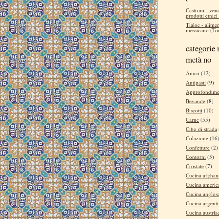
Castroni - ven
prodotti etnici
Tlaloc - alimen
messicano (Tor
categorie 
metà no
Amici
(12)
Antipasti
(9)
Approfondime
Bevande
(8)
Biscotti
(10)
Carne
(55)
Cibo di strada
Colazione
(16
Confetture
(2)
Contorni
(5)
Crostate
(7)
Cucina afghan
Cucina americ
Cucina anglos
Cucina argent
Cucina austria