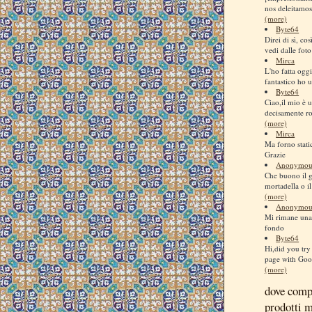
nos deleitamos
(more)
Byte64
Direi di sì, co
vedi dalle foto
Mirca
L'ho fatta ogg
fantastico ho us
Byte64
Ciao,il mio è u
decisamente ro
(more)
Mirca
Ma forno stati
Grazie
Anonymou
Che buono il 
mortadella o il
(more)
Anonymou
Mi rimane una 
fondo
Byte64
Hi,did you try 
page with Goog
(more)
dove comp
prodotti 