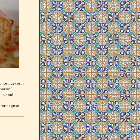
 los huevos, i
burare"...
a per nulla
a
utti i gusti.