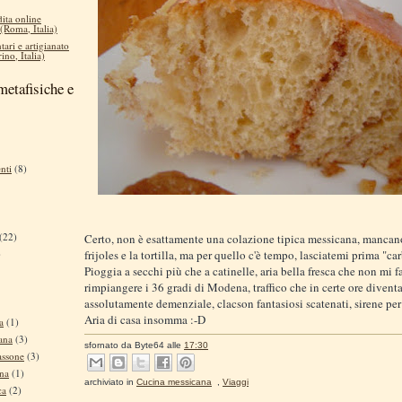
dita online
 (Roma, Italia)
tari e artigianato
ino, Italia)
metafisiche e
nti
(8)
(22)
Certo, non è esattamente una colazione tipica messicana, mancano
frijoles e la tortilla, ma per quello c'è tempo, lasciatemi prima "car
)
Pioggia a secchi più che a catinelle, aria bella fresca che non mi f
rimpiangere i 36 gradi di Modena, traffico che in certe ore divent
assolutamente demenziale, clacson fantasiosi scatenati, sirene per t
Aria di casa insomma :-D
a
(1)
ana
(3)
sfornato da
Byte64
alle
17:30
assone
(3)
ina
(1)
archiviato in
Cucina messicana
,
Viaggi
ca
(2)