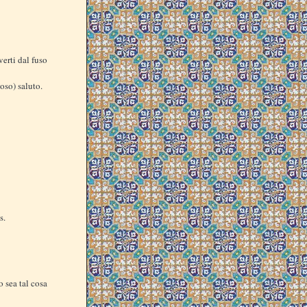
verti dal fuso
oso) saluto.
s.
o sea tal cosa