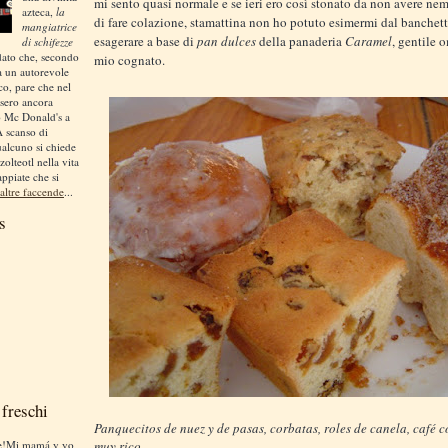
mi sento quasi normale e se ieri ero così stonato da non avere n
azteca,
la
di fare colazione, stamattina non ho potuto esimermi dal banchett
mangiatrice
esagerare a base di
pan dulces
della panaderia
Caramel
, gentile 
di schifezze
dato che, secondo
mio cognato.
a un autorevole
ico, pare che nel
sero ancora
o Mc Donald's a
A scanso di
ualcuno si chiede
zolteotl nella vita
appiate che si
altre faccende
...
s
freschi
Panquecitos de nuez y de pasas, corbatas, roles de canela, café c
te!Mi mamá y yo
muy rico.