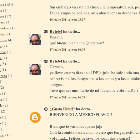
ana
(134)
Sin embargo ya está más fresca la temperatura acá, por
se
(1)
Diana viajas pá acá, seguro a abastecer esa despensa.
ese
(17)
16 luglio 2011 alle ore 05:17
tana
(3)
andese
(1)
Byte64
ha detto...
tana
(2)
Paisana,
mbini
(4)
qué bueno, van a ir a Querétaro?
na
(2)
17 luglio 2011 alle ore 16:54
tese
(1)
se
(4)
Byte64
ha detto...
a
(5)
Carmen,
a
(1)
ya llevo cuatro días en el DF, hijole, ha sido toda una
oreña
(1)
sobrevivir a los desayunos, a las cenas y a las comida
1)
amigos.
(2)
Tuve que ser mas fuerte de mi fuerza de voluntad! :-)
a
(1)
17 luglio 2011 alle ore 16:58
ca
(1)
la
(7)
¿Gusta Usted?
ha detto...
(2)
BIENVENIDO A MEXICO FLAVIO!!
a
(1)
a
(1)
Bien que te vas a recuperar jaja
1)
Con la comida mexicana, no creo que tengas éxito con
ese
(1)
voluntad... Felices desayunos, comidas y cenas!