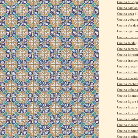
Cucina bologn
Cucina catalan
Cucina ceca
(1
Cucina cubana
Cucina ebraica
Cucina egizia
Cucina elvetic
Cucina facile
(
Cucina ferrare
Cucina fiorent
Cucina france
Cucina greca
(
Cucina indian
Cucina invent
Cucina irache
Cucina italiana
Cucina libanes
Cucina ligure
Cucina lucana
Cucina lucche
Cucina manto
Cucina maroc
Cucina medior
Cucina medite