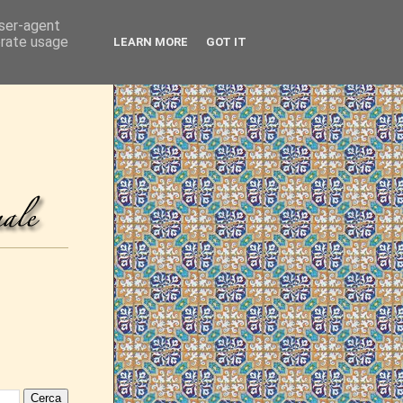
user-agent
erate usage
LEARN MORE
GOT IT