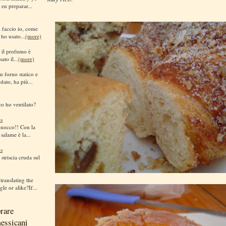
 en preparar...
sì faccio io, come
 ho usato...
(more)
i il profumo è
ato il...
(more)
n forno statico e
dato, ha più...
co ho ventilato?
s
gnocco!! Con la
 salame è la...
s
striscia cruda sul
translating the
le or alike?If...
rare
messicani