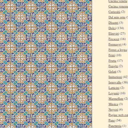
Cucina veneta
Cucina venezu
Curiosità
(2)
Dal mio orto
(
Disastri
(3)
Dolci
(134)
Elzeviri
(27)
Focacce
(16)
Formaggi
(4)
Forno a legna
Fritti
(10)
Frutta
(17)
Funghi
(2)
Gelati
(3)
Imitazioni
(42
Intervallo
(38)
Latticini
(2)
Legumi
(10)
Marmellate
(2
Musica
(3)
Negozi
(4)
Pagine web es
Pane
(34)
Panetteria
(1)