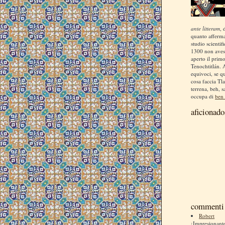
ante litteram
, 
quanto afferm
studio scientif
1300 non aves
aperto il prim
Tenochtitlán. 
equivoci, se q
cosa faccia Tla
terrena, beh, s
occupa di
ben 
aficionado
commenti 
Robert
¡Impresionan