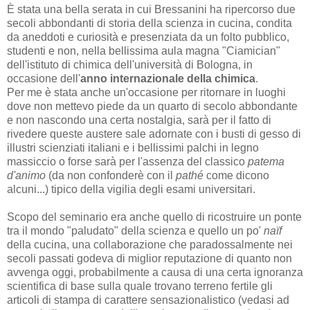
È stata una bella serata in cui Bressanini ha ripercorso due
secoli abbondanti di storia della scienza in cucina, condita
da aneddoti e curiosità e presenziata da un folto pubblico,
studenti e non, nella bellissima aula magna "Ciamician"
dell'istituto di chimica dell'università di Bologna, in
occasione dell'
anno internazionale della chimica
.
Per me è stata anche un'occasione per ritornare in luoghi
dove non mettevo piede da un quarto di secolo abbondante
e non nascondo una certa nostalgia, sarà per il fatto di
rivedere queste austere sale adornate con i busti di gesso di
illustri scienziati italiani e i bellissimi palchi in legno
massiccio o forse sarà per l'assenza del classico
patema
d'animo
(da non confonderè con il
pathé
come dicono
alcuni...) tipico della vigilia degli esami universitari.
Scopo del seminario era anche quello di ricostruire un ponte
tra il mondo "paludato" della scienza e quello un po'
naïf
della cucina, una collaborazione che paradossalmente nei
secoli passati godeva di miglior reputazione di quanto non
avvenga oggi, probabilmente a causa di una certa ignoranza
scientifica di base sulla quale trovano terreno fertile gli
articoli di stampa di carattere sensazionalistico (vedasi ad