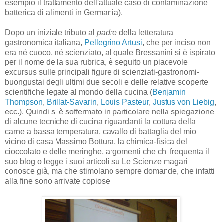
esempio il trattamento dell'attuale caso di contaminazione
batterica di alimenti in Germania).
Dopo un iniziale tributo al
padre
della letteratura
gastronomica italiana,
Pellegrino Artusi
, che per inciso non
era né cuoco, né scienziato, al quale Bressanini si è ispirato
per il nome della sua rubrica, è seguito un piacevole
excursus sulle principali figure di scienziati-gastronomi-
buongustai degli ultimi due secoli e delle relative scoperte
scientifiche legate al mondo della cucina (
Benjamin
Thompson
,
Brillat-Savarin
,
Louis Pasteur
,
Justus von Liebig
,
ecc.). Quindi si è soffermato in particolare nella spiegazione
di alcune tecniche di cucina riguardanti la cottura della
carne a bassa temperatura, cavallo di battaglia del mio
vicino di casa Massimo Bottura, la chimica-fisica del
cioccolato e delle meringhe, argomenti che chi frequenta il
suo blog o legge i suoi articoli su Le Scienze magari
conosce già, ma che stimolano sempre domande, che infatti
alla fine sono arrivate copiose.