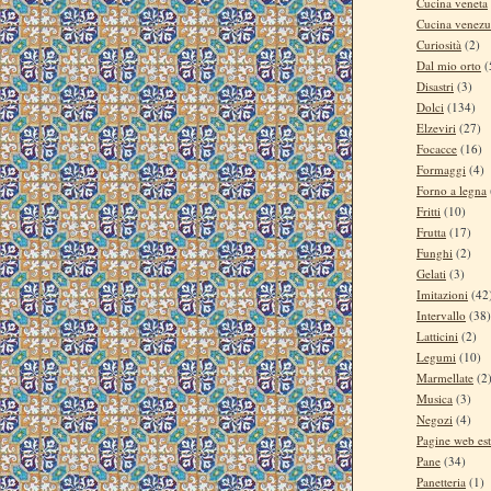
Cucina veneta
Cucina venezu
Curiosità
(2)
Dal mio orto
(
Disastri
(3)
Dolci
(134)
Elzeviri
(27)
Focacce
(16)
Formaggi
(4)
Forno a legna
Fritti
(10)
Frutta
(17)
Funghi
(2)
Gelati
(3)
Imitazioni
(42
Intervallo
(38)
Latticini
(2)
Legumi
(10)
Marmellate
(2
Musica
(3)
Negozi
(4)
Pagine web es
Pane
(34)
Panetteria
(1)