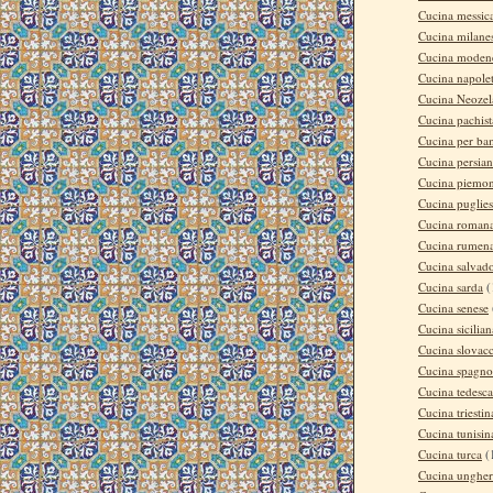
Cucina messic
Cucina milane
Cucina moden
Cucina napole
Cucina Neozel
Cucina pachis
Cucina per ba
Cucina persia
Cucina piemon
Cucina puglie
Cucina roman
Cucina rumen
Cucina salvad
Cucina sarda
(
Cucina senese
Cucina sicilian
Cucina slovac
Cucina spagno
Cucina tedesca
Cucina triestin
Cucina tunisin
Cucina turca
(
Cucina ungher