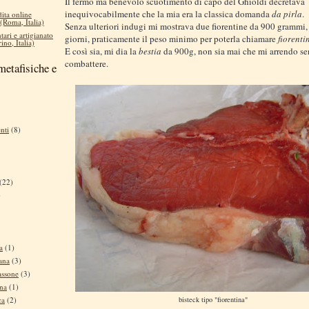
Il fermo ma benevolo scuotimento di capo del Ghioldi decretava
inequivocabilmente che la mia era la classica domanda
da pirla
.
dita online
 (Roma, Italia)
Senza ulteriori indugi mi mostrava due fiorentine da 900 grammi,
tari e artigianato
giorni, praticamente il peso minimo per poterla chiamare
fiorenti
ino, Italia)
E così sia, mi dia la
bestia
da 900g, non sia mai che mi arrendo s
combattere.
metafisiche e
nti
(8)
(22)
)
a
(1)
ana
(3)
assone
(3)
ina
(1)
bisteck tipo "fiorentina"
ca
(2)