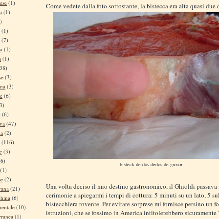
ese
(1)
Come vedete dalla foto sottostante, la bistecca era alta quasi due d
a
(1)
)
(1)
(7)
na
(1)
a
(1)
38)
se
(3)
ina
(3)
se
(6)
3)
a
(6)
iva
(47)
na
(2)
(116)
e
(3)
(6)
bisteck de dos dedos de grosor
(1)
se
(2)
Una volta deciso il mio destino gastronomico, il Ghioldi passava 
vana
(21)
cerimonie a spiegarmi i tempi di cottura: 5 minuti su un lato, 5 sull
china
(6)
bistecchiera rovente. Per evitare sorprese mi fornisce persino un f
ientale
(10)
istruzioni, che se fossimo in America intitolerebbero sicuramente 
rranea
(1)