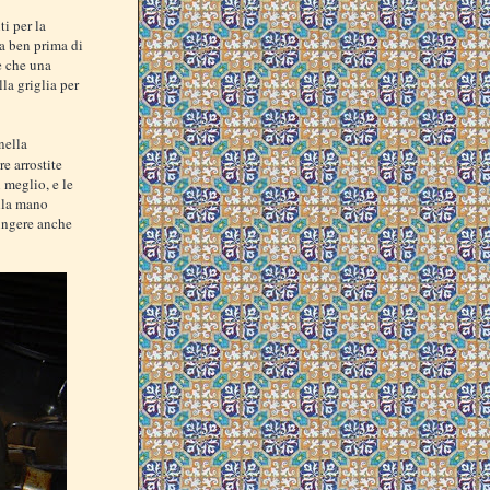
ti per la
ma ben prima di
e che una
lla griglia per
nella
e arrostite
 meglio, e le
lla mano
ungere anche