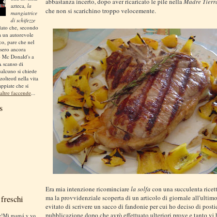
abbastanza incerto, dopo aver ricaricato le pile nella
Madre Tierr
azteca,
la
che non si scarichino troppo velocemente.
mangiatrice
di schifezze
dato che, secondo
a un autorevole
ico, pare che nel
sero ancora
o Mc Donald's a
A scanso di
ualcuno si chiede
zolteotl nella vita
appiate che si
altre faccende
...
s
Era mia intenzione ricominciare
la solfa
con una succulenta ricet
freschi
ma la provvidenziale scoperta di un articolo di giornale all'ulti
evitato di scrivere un sacco di fandonie per cui ho deciso di posti
pubblicazione dopo che avrò effettuato ulteriori prove e tanto vi b
te!Mi mamá y yo