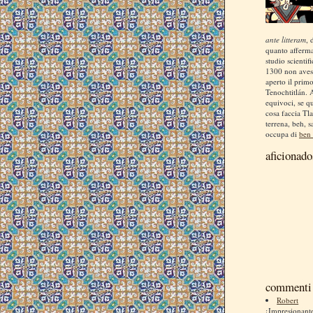
ante litteram
, 
quanto afferm
studio scientif
1300 non aves
aperto il prim
Tenochtitlán. 
equivoci, se q
cosa faccia Tla
terrena, beh, s
occupa di
ben 
aficionado
commenti 
Robert
¡Impresionan