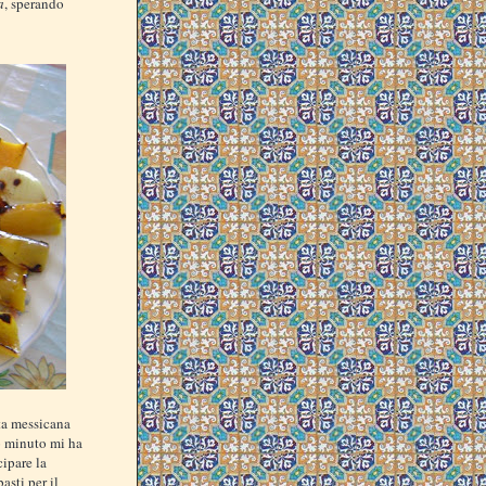
a
, sperando
ta messicana
mo minuto mi ha
cipare la
asti per il