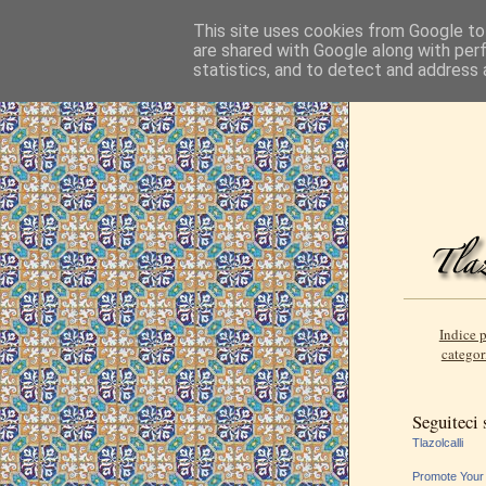
This site uses cookies from Google to 
are shared with Google along with per
statistics, and to detect and address 
Indice p
categor
Seguiteci
Tlazolcalli
Promote Your