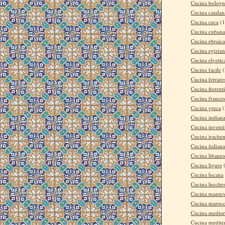
Cucina bologn
Cucina catalan
Cucina ceca
(1
Cucina cubana
Cucina ebraica
Cucina egizia
Cucina elvetic
Cucina facile
(
Cucina ferrare
Cucina fiorent
Cucina france
Cucina greca
(
Cucina indian
Cucina invent
Cucina irache
Cucina italiana
Cucina libanes
Cucina ligure
Cucina lucana
Cucina lucche
Cucina manto
Cucina maroc
Cucina medior
Cucina medite