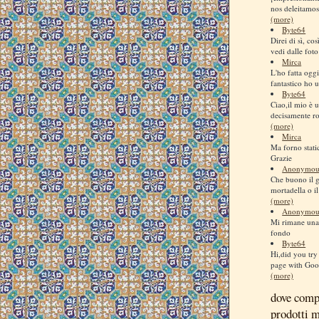
nos deleitamos
(more)
Byte64
Direi di sì, co
vedi dalle foto
Mirca
L'ho fatta ogg
fantastico ho us
Byte64
Ciao,il mio è u
decisamente ro
(more)
Mirca
Ma forno stati
Grazie
Anonymou
Che buono il 
mortadella o il
(more)
Anonymou
Mi rimane una 
fondo
Byte64
Hi,did you try 
page with Goog
(more)
dove comp
prodotti 