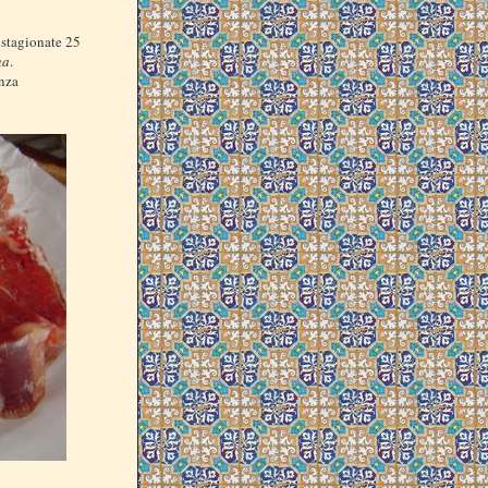
 stagionate 25
na
.
enza