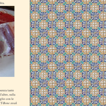
ita.
senza tante
'altro, sulla
oglio con le
"
T-Bone steak