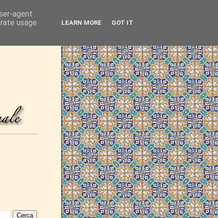
user-agent
erate usage
LEARN MORE
GOT IT