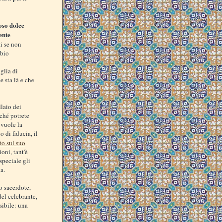
oso dolce
ente
ti se non
ibio
glia di
e sta là e che
llaio dei
rché potrete
 vuole la
 di fiducia, il
to sul suo
ioni, tant'è
speciale gli
a.
o sacerdote,
el celebrante,
sibile: una