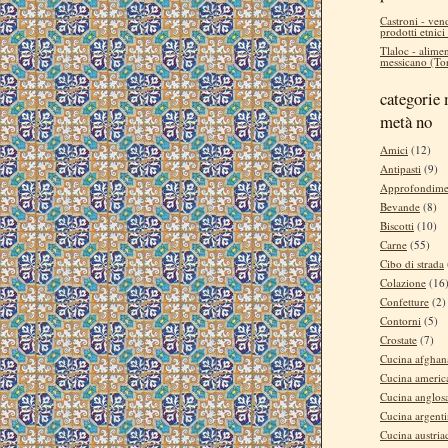
Castroni - ven
prodotti etnici
Tlaloc - alimen
messicano (Tor
categorie 
metà no
Amici
(12)
Antipasti
(9)
Approfondime
Bevande
(8)
Biscotti
(10)
Carne
(55)
Cibo di strada
Colazione
(16
Confetture
(2)
Contorni
(5)
Crostate
(7)
Cucina afghan
Cucina americ
Cucina anglos
Cucina argent
Cucina austria