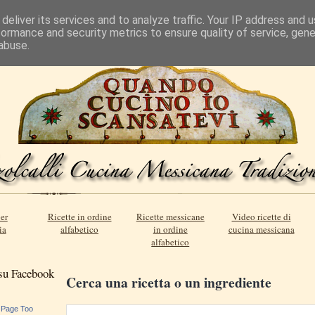
deliver its services and to analyze traffic. Your IP address and 
formance and security metrics to ensure quality of service, gen
abuse.
er
Ricette in ordine
Ricette messicane
Video ricette di
ia
alfabetico
in ordine
cucina messicana
alfabetico
 su Facebook
Cerca una ricetta o un ingrediente
 Page Too