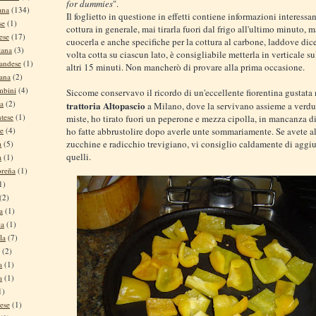
for dummies
".
ana
(134)
Il foglietto in questione in effetti contiene informazioni interessan
se
(1)
cottura in generale, mai tirarla fuori dal frigo all'ultimo minuto, 
ese
(17)
cuocerla e anche specifiche per la cottura al carbone, laddove dic
tana
(3)
volta cotta su ciascun lato, è consigliabile metterla in verticale su
andese
(1)
altri 15 minuti. Non mancherò di provare alla prima occasione.
tana
(2)
mbini
(4)
Siccome conservavo il ricordo di un'eccellente fiorentina gustata 
na
(2)
trattoria Altopascio
a Milano, dove la servivano assieme a verdur
tese
(1)
miste, ho tirato fuori un peperone e mezza cipolla, in mancanza di
ho fatte abbrustolire dopo averle unte sommariamente. Se avete a
se
(4)
zucchine e radicchio trevigiano, vi consiglio caldamente di aggi
a
(5)
quelli.
a
(1)
oreña
(1)
1)
(2)
a
(1)
ca
(1)
la
(7)
(2)
a
(1)
a
(1)
1)
ese
(1)