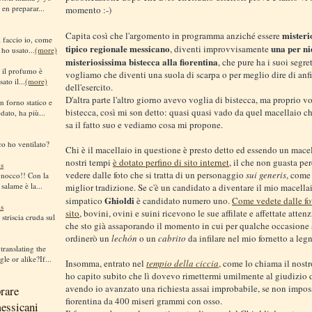
 en preparar...
momento :-)
misteri
Capita così che l'argomento in programma anziché essere
sì faccio io, come
tipico regionale messicano
una per ni
, diventi improvvisamente
 ho usato...
(more)
misteriosissima bistecca alla fiorentina
, che pure ha i suoi segre
i il profumo è
vogliamo che diventi una suola di scarpa o per meglio dire di anf
ato il...
(more)
dell'esercito.
D'altra parte l'altro giorno avevo voglia di bistecca, ma proprio vo
n forno statico e
bistecca, così mi son detto: quasi quasi vado da quel macellaio ch
dato, ha più...
sa il fatto suo e vediamo cosa mi propone.
co ho ventilato?
Chi è il macellaio in questione è presto detto ed essendo un mace
nostri tempi
è dotato perfino di sito internet
, il che non guasta pe
s
vedere dalle foto che si tratta di un personaggio
sui generis
, come
gnocco!! Con la
 salame è la...
miglior tradizione. Se c'è un candidato a diventare il mio macellaio
Ghioldi
simpatico
è candidato numero uno.
Come vedete dalle fo
s
sito
, bovini, ovini e suini ricevono le sue affilate e affettate attenz
striscia cruda sul
che sto già assaporando il momento in cui per qualche occasione 
ordinerò un
lechón
o un
cabrito
da infilare nel mio fornetto a legn
translating the
le or alike?If...
Insomma, entrato nel
tempio della ciccia
, come lo chiama il nostr
ho capito subito che lì dovevo rimettermi umilmente al giudizio d
avendo io avanzato una richiesta assai improbabile, se non impos
rare
fiorentina da 400 miseri grammi con osso.
messicani