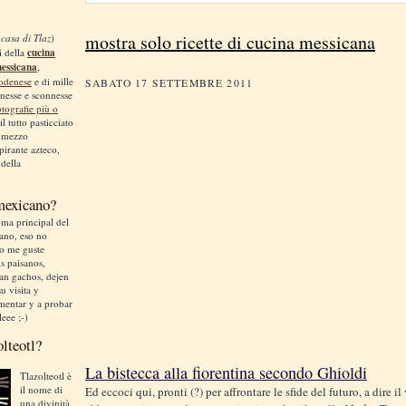
mostra solo ricette di cucina messicana
 casa di Tlaz
)
i della
cucina
messicana
,
odenese
e di mille
SABATO 17 SETTEMBRE 2011
nnesse e sconnesse
otografie più o
 il tutto pasticciato
, mezzo
irante azteco,
 della
 mexicano?
ma principal del
liano, eso no
no me guste
is paisanos,
an gachos, dejen
u visita y
mentar y a probar
leee ;-)
olteotl?
La bistecca alla fiorentina secondo Ghioldi
Tlazolteotl è
il nome di
Ed eccoci qui, pronti (?) per affrontare le sfide del futuro, a dire il
una divinità