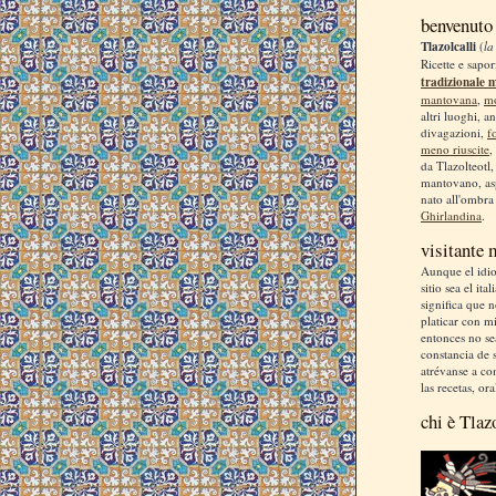
benvenuto
Tlazolcalli
(
la
Ricette e sapor
tradizionale 
mantovana
,
m
altri luoghi, a
divagazioni,
f
meno riuscite
,
da Tlazolteotl
mantovano, asp
nato all'ombra
Ghirlandina
.
visitante
Aunque el idio
sitio sea el ita
significa que 
platicar con m
entonces no se
constancia de s
atrévanse a co
las recetas, ora
chi è Tlaz