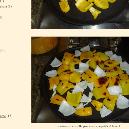
(1)
elana
(1)
5)
(20)
)
)
terne
(17)
verduras a la parrilla para tener compañía al bisteck