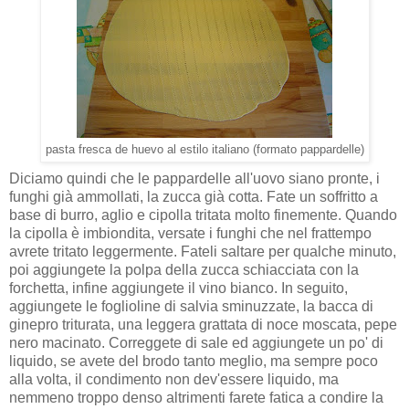
pasta fresca de huevo al estilo italiano (formato pappardelle)
Diciamo quindi che le pappardelle all'uovo siano pronte, i
funghi già ammollati, la zucca già cotta. Fate un soffritto a
base di burro, aglio e cipolla tritata molto finemente. Quando
la cipolla è imbiondita, versate i funghi che nel frattempo
avrete tritato leggermente. Fateli saltare per qualche minuto,
poi aggiungete la polpa della zucca schiacciata con la
forchetta, infine aggiungete il vino bianco. In seguito,
aggiungete le foglioline di salvia sminuzzate, la bacca di
ginepro triturata, una leggera grattata di noce moscata, pepe
nero macinato. Correggete di sale ed aggiungete un po' di
liquido, se avete del brodo tanto meglio, ma sempre poco
alla volta, il condimento non dev'essere liquido, ma
nemmeno troppo denso altrimenti farete fatica a condire la