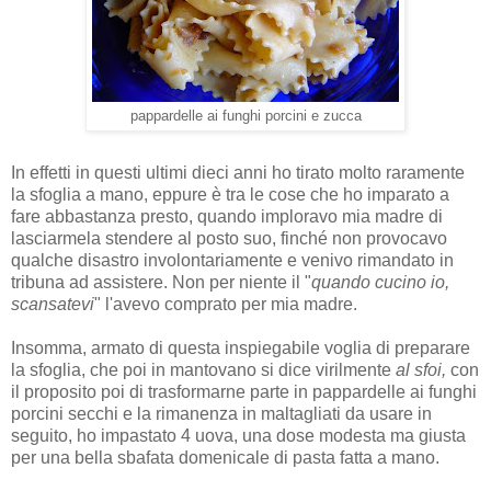
pappardelle ai funghi porcini e zucca
In effetti in questi ultimi dieci anni ho tirato molto raramente
la sfoglia a mano, eppure è tra le cose che ho imparato a
fare abbastanza presto, quando imploravo mia madre di
lasciarmela stendere al posto suo, finché non provocavo
qualche disastro involontariamente e venivo rimandato in
tribuna ad assistere. Non per niente il "
quando cucino io,
scansatevi
" l'avevo comprato per mia madre.
Insomma, armato di questa inspiegabile voglia di preparare
la sfoglia, che poi in mantovano si dice virilmente
al sfoi,
con
il proposito poi di trasformarne parte in pappardelle ai funghi
porcini secchi e la rimanenza in maltagliati da usare in
seguito, ho impastato 4 uova, una dose modesta ma giusta
per una bella sbafata domenicale di pasta fatta a mano.