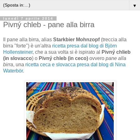
▼
lunedì 7 aprile 2014
Pivný chleb - pane alla birra
Il pane alla birra, alias
Starkbier Mohnzopf
(treccia alla
birra "forte") è un'altra
ricetta presa dal blog di Björn
Hollensteiner
, che a sua volta si è ispirato al
Pivný chlieb
(in slovacco
) o
Pivný chleb (in ceco)
ovvero
pane alla
birra
, una
ricetta ceca e slovacca presa dal blog di Nina
Waterbör
.