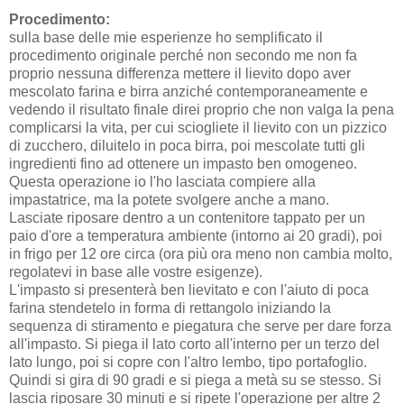
Procedimento:
sulla base delle mie esperienze ho semplificato il
procedimento originale perché non secondo me non fa
proprio nessuna differenza mettere il lievito dopo aver
mescolato farina e birra anziché contemporaneamente e
vedendo il risultato finale direi proprio che non valga la pena
complicarsi la vita, per cui sciogliete il lievito con un pizzico
di zucchero, diluitelo in poca birra, poi mescolate tutti gli
ingredienti fino ad ottenere un impasto ben omogeneo.
Questa operazione io l'ho lasciata compiere alla
impastatrice, ma la potete svolgere anche a mano.
Lasciate riposare dentro a un contenitore tappato per un
paio d'ore a temperatura ambiente (intorno ai 20 gradi), poi
in frigo per 12 ore circa (ora più ora meno non cambia molto,
regolatevi in base alle vostre esigenze).
L'impasto si presenterà ben lievitato e con l'aiuto di poca
farina stendetelo in forma di rettangolo iniziando la
sequenza di stiramento e piegatura che serve per dare forza
all'impasto. Si piega il lato corto all'interno per un terzo del
lato lungo, poi si copre con l'altro lembo, tipo portafoglio.
Quindi si gira di 90 gradi e si piega a metà su se stesso. Si
lascia riposare 30 minuti e si ripete l'operazione per altre 2