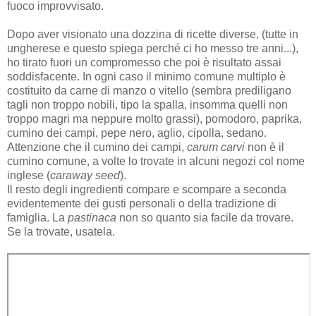
fuoco improvvisato.
Dopo aver visionato una dozzina di ricette diverse, (tutte in
ungherese e questo spiega perché ci ho messo tre anni...),
ho tirato fuori un compromesso che poi è risultato assai
soddisfacente. In ogni caso il minimo comune multiplo è
costituito da carne di manzo o vitello (sembra prediligano
tagli non troppo nobili, tipo la spalla, insomma quelli non
troppo magri ma neppure molto grassi), pomodoro, paprika,
cumino dei campi, pepe nero, aglio, cipolla, sedano.
Attenzione che il cumino dei campi,
carum carvi
non è il
cumino comune, a volte lo trovate in alcuni negozi col nome
inglese (
caraway seed
).
Il resto degli ingredienti compare e scompare a seconda
evidentemente dei gusti personali o della tradizione di
famiglia. La
pastinaca
non so quanto sia facile da trovare.
Se la trovate, usatela.