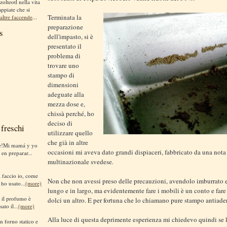
zolteotl nella vita
appiate che si
Terminata la
altre faccende
...
preparazione
s
dell'impasto, si è
presentato il
problema di
trovare uno
stampo di
dimensioni
adeguate alla
mezza dose e,
chissà perché, ho
deciso di
freschi
utilizzare quello
che già in altre
te!Mi mamá y yo
occasioni mi aveva dato grandi dispiaceri, fabbricato da una nota
 en preparar...
multinazionale svedese.
sì faccio io, come
Non che non avessi preso delle precauzioni, avendolo imburrato e
 ho usato...
(more)
lungo e in largo, ma evidentemente fare i mobili è un conto e fare
i il profumo è
dolci un altro. E per fortuna che lo chiamano pure stampo antiade
ato il...
(more)
Alla luce di questa deprimente esperienza mi chiedevo quindi se l
n forno statico e