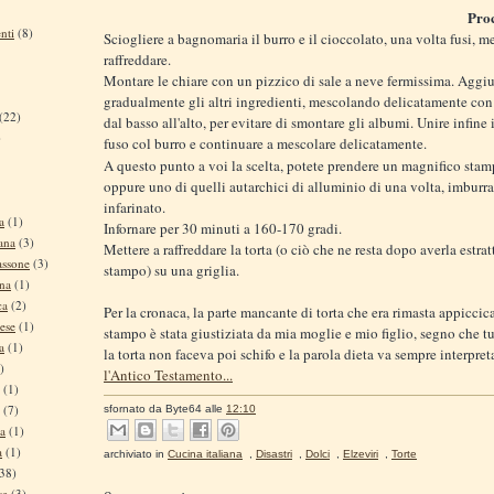
Pro
nti
(8)
Sciogliere a bagnomaria il burro e il cioccolato, una volta fusi, me
raffreddare.
Montare le chiare con un pizzico di sale a neve fermissima. Aggi
gradualmente gli altri ingredienti, mescolando delicatamente co
(22)
dal basso all'alto, per evitare di smontare gli albumi. Unire infine 
)
fuso col burro e continuare a mescolare delicatamente.
A questo punto a voi la scelta, potete prendere un magnifico sta
oppure uno di quelli autarchici di alluminio di una volta, imburra
infarinato.
a
(1)
Infornare per 30 minuti a 160-170 gradi.
ana
(3)
Mettere a raffreddare la torta (o ciò che ne resta dopo averla estrat
assone
(3)
stampo) su una griglia.
ina
(1)
ca
(2)
Per la cronaca, la parte mancante di torta che era rimasta appiccica
ese
(1)
stampo è stata giustiziata da mia moglie e mio figlio, segno che 
a
(1)
la torta non faceva poi schifo e la parola dieta va sempre interpret
)
l'Antico Testamento...
(1)
(7)
sfornato da
Byte64
alle
12:10
na
(1)
a
(1)
archiviato in
Cucina italiana
,
Disastri
,
Dolci
,
Elzeviri
,
Torte
38)
se
(3)