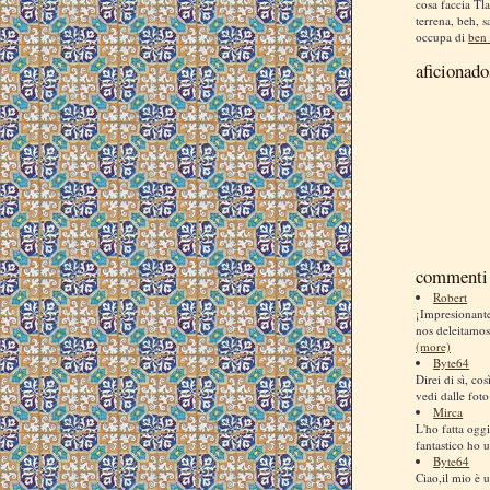
cosa faccia Tla
terrena, beh, s
occupa di
ben 
aficionado
commenti 
Robert
¡Impresionan
nos deleitamos
(more)
Byte64
Direi di sì, co
vedi dalle foto
Mirca
L'ho fatta ogg
fantastico ho us
Byte64
Ciao,il mio è u