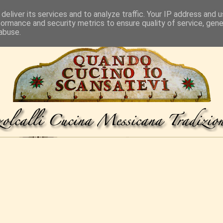
deliver its services and to analyze traffic. Your IP address and 
formance and security metrics to ensure quality of service, gen
abuse.