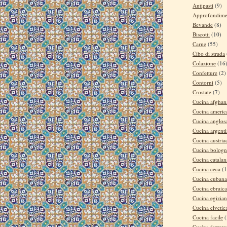
Antipasti
(9)
Approfondime
Bevande
(8)
Biscotti
(10)
Carne
(55)
Cibo di strada
Colazione
(16
Confetture
(2)
Contorni
(5)
Crostate
(7)
Cucina afghan
Cucina americ
Cucina anglos
Cucina argent
Cucina austria
Cucina bologn
Cucina catalan
Cucina ceca
(1
Cucina cubana
Cucina ebraica
Cucina egizia
Cucina elvetic
Cucina facile
(
Cucina ferrare