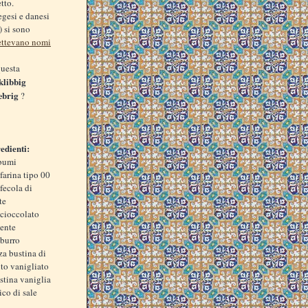
tto.
egesi e danesi
) si sono
mettevano nomi
questa
klibbig
æbrig
?
edienti:
bumi
farina tipo 00
fecola di
te
cioccolato
ente
burro
a bustina di
ito vanigliato
stina vaniglia
ico di sale