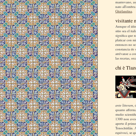
mantovano, asp
nato all'ombra
Ghirlandina
.
visitante
Aunque el idio
sitio sea el ita
significa que 
platicar con m
entonces no se
constancia de s
atrévanse a co
las recetas, ora
chi è Tlaz
ante litteram
, 
quanto afferm
studio scientif
1300 non aves
aperto il prim
Tenochtitlán. 
equivoci, se q