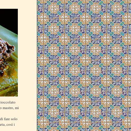
 cioccolato
ro mastro, mi
di fare solo
eta, così i