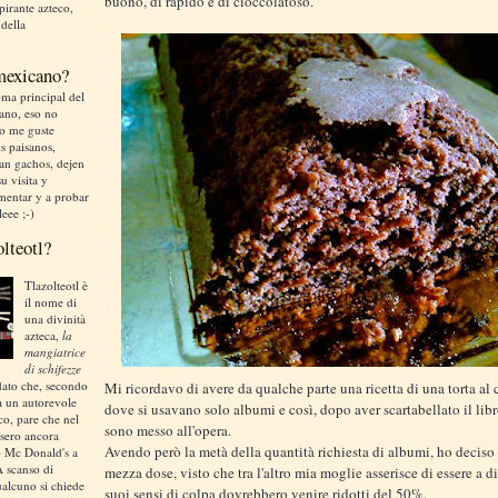
buono, di rapido e di cioccolatoso.
irante azteco,
 della
 mexicano?
ma principal del
liano, eso no
no me guste
is paisanos,
an gachos, dejen
u visita y
mentar y a probar
leee ;-)
olteotl?
Tlazolteotl è
il nome di
una divinità
azteca,
la
mangiatrice
di schifezze
dato che, secondo
Mi ricordavo di avere da qualche parte una ricetta di una torta al
a un autorevole
dove si usavano solo albumi e così, dopo aver scartabellato il lib
ico, pare che nel
sono messo all'opera.
sero ancora
Avendo però la metà della quantità richiesta di albumi, ho deciso 
o Mc Donald's a
A scanso di
mezza dose, visto che tra l'altro mia moglie asserisce di essere a di
ualcuno si chiede
suoi sensi di colpa dovrebbero venire ridotti del 50%.