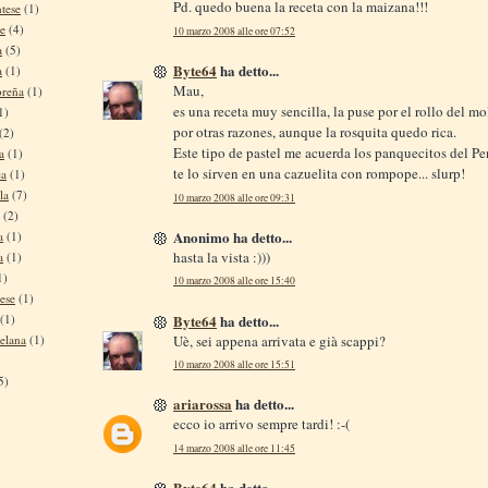
Pd. quedo buena la receta con la maizana!!!
tese
(1)
se
(4)
10 marzo 2008 alle ore 07:52
a
(5)
Byte64
ha detto...
a
(1)
Mau,
oreña
(1)
es una receta muy sencilla, la puse por el rollo del m
1)
por otras razones, aunque la rosquita quedo rica.
(2)
Este tipo de pastel me acuerda los panquecitos del P
a
(1)
te lo sirven en una cazuelita con rompope... slurp!
ca
(1)
la
(7)
10 marzo 2008 alle ore 09:31
(2)
Anonimo ha detto...
a
(1)
hasta la vista :)))
a
(1)
1)
10 marzo 2008 alle ore 15:40
ese
(1)
Byte64
ha detto...
(1)
Uè, sei appena arrivata e già scappi?
elana
(1)
10 marzo 2008 alle ore 15:51
5)
ariarossa
ha detto...
ecco io arrivo sempre tardi! :-(
14 marzo 2008 alle ore 11:45
Byte64
ha detto...