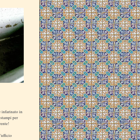
 infarinato in
 stampi per
rente!
'ufficio