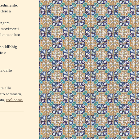
cedimento:
ttere a
ungere
n movimenti
il cioccolato
klibbig
mpo
to e
ta dallo
ta allo
tutto sommato,
ata,
così come