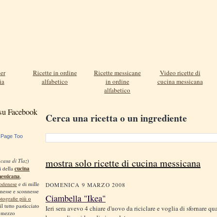
er
Ricette in ordine
Ricette messicane
Video ricette di
ia
alfabetico
in ordine
cucina messicana
alfabetico
 su Facebook
Cerca una ricetta o un ingrediente
 Page Too
mostra solo ricette di cucina messicana
 casa di Tlaz
)
i della
cucina
messicana
,
odenese
e di mille
DOMENICA 9 MARZO 2008
nnesse e sconnesse
Ciambella "Ikea"
otografie più o
 il tutto pasticciato
Ieri sera avevo 4 chiare d'uovo da riciclare e voglia di sfornare qu
, mezzo