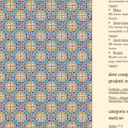
decisamente ro
(more)
Mirca
Ma forno stati
Grazie
Anonymou
Che buono il 
mortadella o il
(more)
Anonymou
Mi rimane una 
fondo
Byte64
Hi,did you try 
page with Goog
(more)
dove comp
prodotti 
Castroni - ven
prodotti etnici
Tlaloc - alimen
messicano (Tor
categorie 
metà no
Amici
(12)