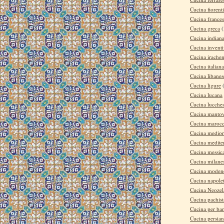
Cucina fiorent
Cucina france
Cucina greca
(
Cucina indian
Cucina invent
Cucina irache
Cucina italiana
Cucina libanes
Cucina ligure
Cucina lucana
Cucina lucche
Cucina manto
Cucina maroc
Cucina medior
Cucina medite
Cucina messic
Cucina milane
Cucina moden
Cucina napole
Cucina Neozel
Cucina pachis
Cucina per ba
Cucina persia