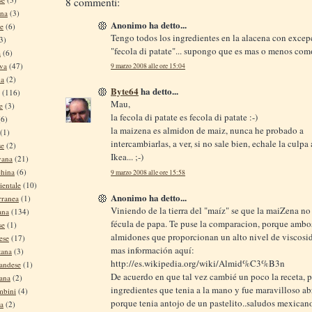
8 commenti:
ina
(3)
Anonimo ha detto...
se
(6)
Tengo todos los ingredientes en la alacena con excep
3)
"fecola di patate"... supongo que es mas o menos como
a
(6)
iva
(47)
9 marzo 2008 alle ore 15:04
na
(2)
Byte64
ha detto...
(116)
Mau,
e
(3)
la fecola di patate es fecola di patate :-)
(6)
la maizena es almidon de maiz, nunca he probado a
(1)
intercambiarlas, a ver, si no sale bien, echale la culpa
se
(2)
Ikea... ;-)
vana
(21)
china
(6)
9 marzo 2008 alle ore 15:58
ientale
(10)
Anonimo ha detto...
rranea
(1)
Viniendo de la tierra del "maíz" se que la maiZena no 
ana
(134)
fécula de papa. Te puse la comparacion, porque ambo
se
(1)
almidones que proporcionan un alto nivel de viscosi
ese
(17)
mas información aquí:
tana
(3)
http://es.wikipedia.org/wiki/Almid%C3%B3n
andese
(1)
De acuerdo en que tal vez cambié un poco la receta, p
tana
(2)
ingredientes que tenia a la mano y fue maravilloso ab
mbini
(4)
porque tenia antojo de un pastelito..saludos mexican
na
(2)