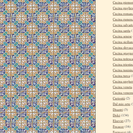
Cucina piemon
Cucina puglie
Cucina roman
Cucina rumen
Cucina salvad
Cucina sarda
(
Cucina senese
Cucina sicilian
Cucina slovac
Cucina spagno
Cucina tedesca
Cucina triestin
Cucina tunisin
Cucina turca
(
Cucina ungher
Cucina veneta
Cucina venezu
Curiosità
(2)
Dal mio orto
(
Disastri
(3)
Dolci
(134)
Elzeviri
(27)
Focacce
(16)
Formaggi
(4)