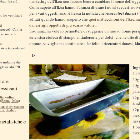
marketing dell'Ikea non facesse bene a cambiare il nome dell'ogge
dato, ha più...
Come sapete all'Ikea hanno l'usanza di usare i nomi svedesi, norv
per i vari oggetti, anzi, è fresca la notizia che
ricercatori danesi
(!
co ho ventilato?
adirati quando hanno scoperto che
quei mattacchioni dell'Ikea 
s
danesi agli oggetti di più scarso valore...
gnocco!! Con la
Insomma, mi volevo permettere di suggerire un nuovo nome per 
 salame è la...
autentica ciofeca di stampo antiaderente per dolci: che ne dite di
kl
oppure, se vogliamo continuare a far felici i ricercatori danesi,
s
striscia cruda sul
:-D
translating the
le or alike?If...
Ingr
4 al
50g 
rare
50g 
messicani
pata
75g 
dita online
 (Roma, Italia)
fond
tari e artigianato
75g 
ino, Italia)
mezz
metafisiche e
liev
1 bu
pizz