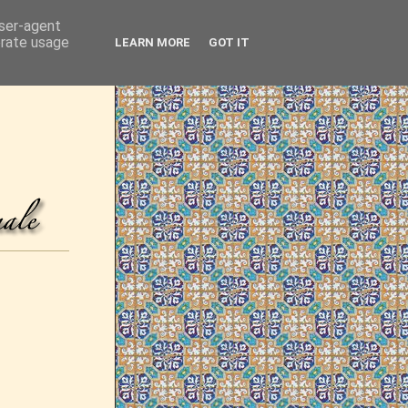
user-agent
erate usage
LEARN MORE
GOT IT