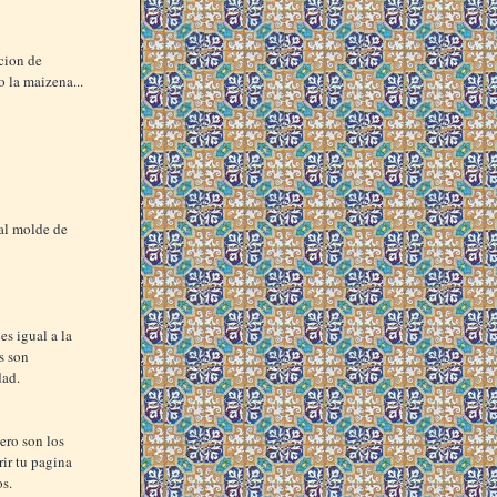
cion de
 la maizena...
 al molde de
es igual a la
s son
dad.
ero son los
rir tu pagina
os.