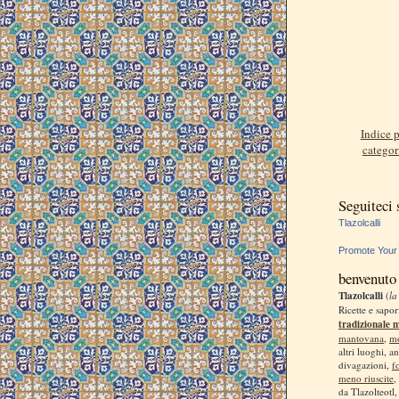
Indice p
categor
Seguiteci
Tlazolcalli
Promote Your
benvenuto
Tlazolcalli
(
la
Ricette e sapor
tradizionale 
mantovana
,
m
altri luoghi, a
divagazioni,
f
meno riuscite
,
da Tlazolteotl