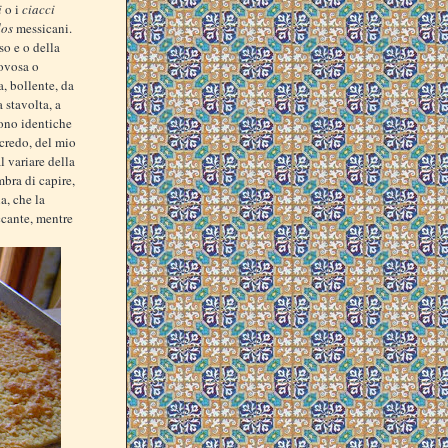
i
o i
ciacci
dos
messicani.
so e o della
iovosa o
a, bollente, da
 stavolta, a
sono identiche
 credo, del mio
l variare della
mbra di capire,
a, che la
occante, mentre