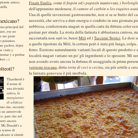
irante azteco,
Finale Emilia
, come il
fiapón
od i
papasín
mantovani, i
borlengh
 della
dell'appennino modenese, il
camote al carbón
o
los esquites asa
Una di quelle invenzioni gastronomiche, non si sa se frutto del ca
 mexicano?
necessità, che serviva a dare energia o conforto in una giornata p
nebbiosa, confezionata magari in quella carta da frittura color ocr
ma principal del
liano, eso no
gustare per strada. La storia della farinata è abbastanza curiosa, ma
no me guste
raccontarla non sarò io, bensì
Mitì
ed i
Taccuini Storici
. Le dosi 
is paisanos,
a quelle riportate da Mitì, la cottura però è stata più lunga, colpa,
an gachos, dejen
forno. Esistono naturalmente varianti locali di questo prodotto e a
u visita y
mentar y a probar
località magari variano un po' gli ingredienti e lo spessore. Mi se
leee ;-)
non avendo avuto ancora la fortuna di assaggiarla in prima person
versione toscana
, detta
torta di ceci
o
cecína
, sia più sottile e cr
olteotl?
la farinata genovese è più morbida.
Tlazolteotl è
il nome di
una divinità
azteca,
la
mangiatrice
di schifezze
dato che, secondo
a un autorevole
ico, pare che nel
sero ancora
o Mc Donald's a
A scanso di
ualcuno si chiede