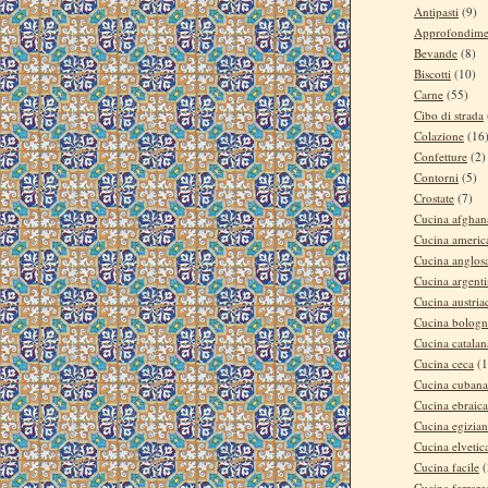
Antipasti
(9)
Approfondime
Bevande
(8)
Biscotti
(10)
Carne
(55)
Cibo di strada
Colazione
(16
Confetture
(2)
Contorni
(5)
Crostate
(7)
Cucina afghan
Cucina americ
Cucina anglos
Cucina argent
Cucina austria
Cucina bologn
Cucina catalan
Cucina ceca
(1
Cucina cubana
Cucina ebraica
Cucina egizia
Cucina elvetic
Cucina facile
(
Cucina ferrare