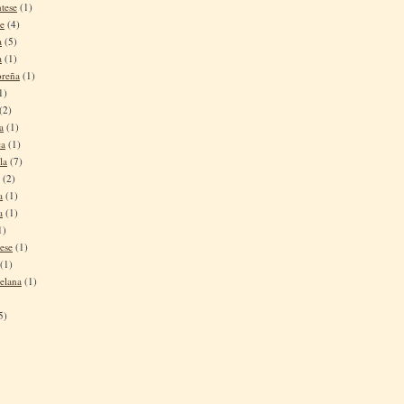
tese
(1)
se
(4)
a
(5)
a
(1)
oreña
(1)
1)
(2)
a
(1)
ca
(1)
la
(7)
(2)
a
(1)
a
(1)
1)
ese
(1)
(1)
elana
(1)
5)