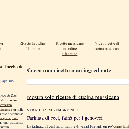
er
Ricette in ordine
Ricette messicane
Video ricette di
ia
alfabetico
in ordine
cucina messicana
alfabetico
 su Facebook
Cerca una ricetta o un ingrediente
 Page Too
mostra solo ricette di cucina messicana
 casa di Tlaz
)
i della
cucina
messicana
,
odenese
e di mille
SABATO 15 NOVEMBRE 2008
nnesse e sconnesse
Farinata di ceci, fainà per i genovesi
otografie più o
 il tutto pasticciato
La farinata di ceci ha un sapore di tempi lontani, un po'
come la s
, mezzo