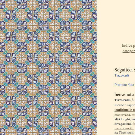
Indice p
categor
Seguiteci
Tlazolcalli
Promote Your
benvenuto
Tlazolcalli
(
la
Ricette e sapor
tradizionale 
mantovana
,
m
altri luoghi, a
divagazioni,
f
meno riuscite
,
da Tlazolteotl