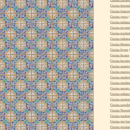
Cucina fiorent
Cucina france
Cucina greca
(
Cucina indian
Cucina invent
Cucina irache
Cucina italiana
Cucina libanes
Cucina ligure
Cucina lucana
Cucina lucche
Cucina manto
Cucina maroc
Cucina medior
Cucina medite
Cucina messic
Cucina milane
Cucina moden
Cucina napole
Cucina Neozel
Cucina pachis
Cucina per ba
Cucina persia