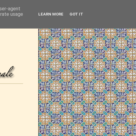
user-agent
erate usage
LEARN MORE
GOT IT