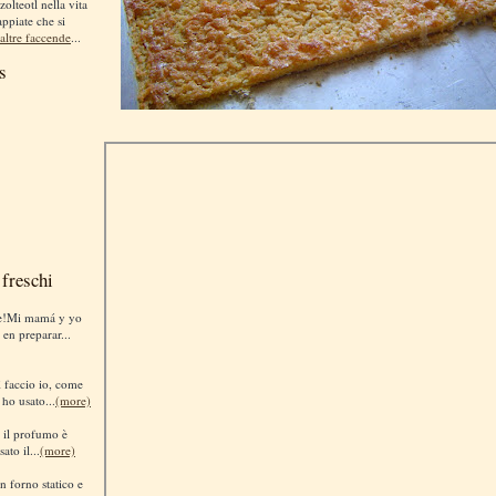
zolteotl nella vita
appiate che si
altre faccende
...
s
freschi
te!Mi mamá y yo
 en preparar...
sì faccio io, come
 ho usato...
(more)
i il profumo è
ato il...
(more)
n forno statico e