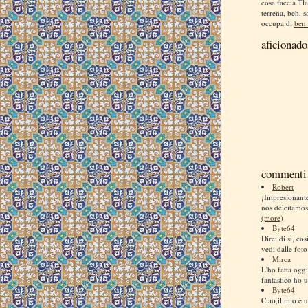
cosa faccia Tla
terrena, beh, s
occupa di
ben 
aficionado
commenti 
Robert
¡Impresionan
nos deleitamos
(more)
Byte64
Direi di sì, co
vedi dalle foto
Mirca
L'ho fatta ogg
fantastico ho us
Byte64
Ciao,il mio è u