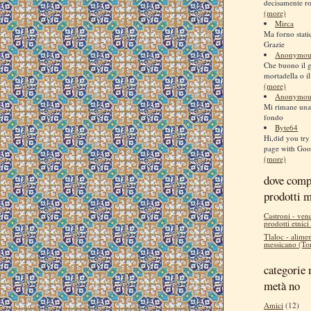
decisamente ro
(more)
Mirca
Ma forno stati
Grazie
Anonymou
Che buono il 
mortadella o il
(more)
Anonymou
Mi rimane una 
fondo
Byte64
Hi,did you try 
page with Goog
(more)
dove comp
prodotti 
Castroni - ven
prodotti etnici
Tlaloc - alimen
messicano (Tor
categorie 
metà no
Amici
(12)