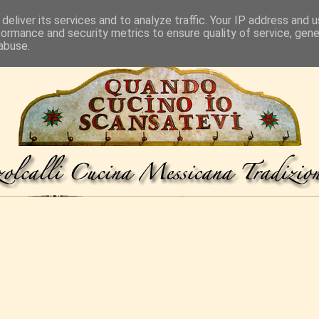
deliver its services and to analyze traffic. Your IP address and 
formance and security metrics to ensure quality of service, gen
abuse.