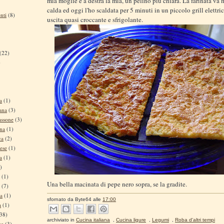
mia moglie e a destra la mia, un pelino più chiara. La farinata va
calda ed oggi l'ho scaldata per 5 minuti in un piccolo grill elettri
nti
(8)
uscita quasi croccante e sfrigolante.
(22)
)
a
(1)
ana
(3)
assone
(3)
ina
(1)
ca
(2)
ese
(1)
a
(1)
)
(1)
Una bella macinata di pepe nero sopra, se la gradite.
(7)
na
(1)
sfornato da
Byte64
alle
17:00
a
(1)
38)
archiviato in
Cucina italiana
,
Cucina ligure
,
Legumi
,
Roba d'altri tempi
se
(3)