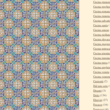
Cucina piemon
Cucina puglie
Cucina roman
Cucina rumen
Cucina salvad
Cucina sarda
(
Cucina senese
Cucina sicilian
Cucina slovac
Cucina spagno
Cucina tedesca
Cucina triestin
Cucina tunisin
Cucina turca
(
Cucina ungher
Cucina veneta
Cucina venezu
Curiosità
(2)
Dal mio orto
(
Disastri
(3)
Dolci
(134)
Elzeviri
(27)
Focacce
(16)
Formaggi
(4)