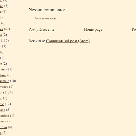
ina
(3)
Nessun commento:
se
(6)
3)
Posta un commento
a
(6)
iva
(47)
Post più recente
Home page
Po
na
(2)
(116)
Iscriviti a:
Commenti sul post (Atom)
e
(3)
(6)
(1)
se
(2)
vana
(21)
china
(6)
ientale
(10)
rranea
(1)
ana
(134)
se
(1)
ese
(17)
tana
(3)
andese
(1)
tana
(2)
mbini
(4)
na
(2)