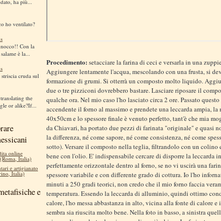
dato, ha più...
co ho ventilato?
s
gnocco!! Con la
 salame è la...
Procedimento:
setacciare la farina di ceci e versarla in una zuppie
s
Aggiungere lentamente l'acqua, mescolando con una frusta, si dev
striscia cruda sul
formazione di grumi. Si otterrà un composto molto liquido. Aggius
due o tre pizziconi dovrebbero bastare. Lasciare riposare il compo
translating the
qualche ora. Nel mio caso l'ho lasciato circa 2 ore. Passato quest
le or alike?If...
accendente il forno al massimo e prendete una leccarda ampia, la 
40x50cm e lo spessore finale è venuto perfetto, tant'è che mia mog
rare
da Chiavari, ha portato due pezzi di farinata "originale" e quasi 
la differenza, né come sapore, né come consistenza, né come spess
messicani
sotto). Versare il composto nella teglia, filtrandolo con un colino
dita online
bene con l'olio. E' indispensabile cercare di disporre la leccarda i
 (Roma, Italia)
perfettamente orizzontale dentro al forno, se no vi uscirà una fari
tari e artigianato
ino, Italia)
spessore variabile e con differente grado di cottura. Io l'ho inforna
minuti a 250 gradi teorici, non credo che il mio forno faccia vera
metafisiche e
temperatura. Essendo la leccarda di alluminio, quindi ottimo cond
calore, l'ho messa abbastanza in alto, vicina alla fonte di calore e i
sembra sia riuscita molto bene. Nella foto in basso, a sinistra que