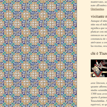
mantovano, asp
nato all'ombra
Ghirlandina
.
visitante
Aunque el idio
sitio sea el ita
significa que 
platicar con m
entonces no se
constancia de s
atrévanse a co
las recetas, ora
chi è Tlaz
ante litteram
, 
quanto afferm
studio scientif
1300 non aves
aperto il prim
Tenochtitlán. 
equivoci, se q