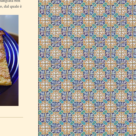
 mangiata ben
co, dal quale è