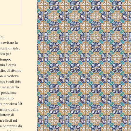
ra.
e evitare la
tare di sale,
sto per
o tempo,
mia è circa
lie, di ritorno
non si vedeva
ore (vedi foto
 e mescolarlo
n posizione
nata dallo
ta per circa 30
mente quella
uttore di
n effetti mi
lla comprata da