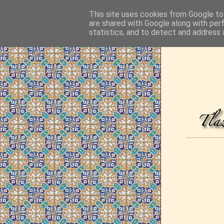
This site uses cookies from Google to 
are shared with Google along with per
statistics, and to detect and address 