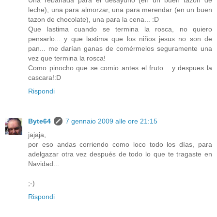
Una rebanada para el desayuno (en un buen tazón de
leche), una para almorzar, una para merendar (en un buen
tazon de chocolate), una para la cena... :D
Que lastima cuando se termina la rosca, no quiero
pensarlo... y que lastima que los niños jesus no son de
pan... me darían ganas de comérmelos seguramente una
vez que termina la rosca!
Como pinocho que se comio antes el fruto... y despues la
cascara!:D
Rispondi
Byte64
7 gennaio 2009 alle ore 21:15
jajaja,
por eso andas corriendo como loco todo los días, para
adelgazar otra vez después de todo lo que te tragaste en
Navidad...
;-)
Rispondi