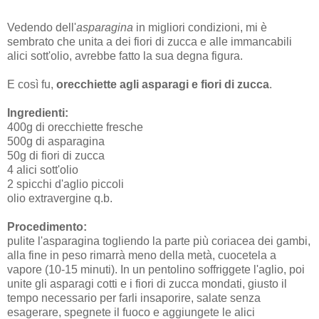
Vedendo dell'
asparagina
in migliori condizioni, mi è
sembrato che unita a dei fiori di zucca e alle immancabili
alici sott'olio, avrebbe fatto la sua degna figura.
E così fu,
orecchiette agli asparagi e fiori di zucca
.
Ingredienti:
400g di orecchiette fresche
500g di asparagina
50g di fiori di zucca
4 alici sott'olio
2 spicchi d'aglio piccoli
olio extravergine q.b.
Procedimento:
pulite l'asparagina togliendo la parte più coriacea dei gambi,
alla fine in peso rimarrà meno della metà, cuocetela a
vapore (10-15 minuti). In un pentolino soffriggete l'aglio, poi
unite gli asparagi cotti e i fiori di zucca mondati, giusto il
tempo necessario per farli insaporire, salate senza
esagerare, spegnete il fuoco e aggiungete le alici