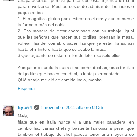
Chapatooootas, pero si parece que está tejiendo un chal
para envolverse. Muchas cosas de admirar de los indios o
paquistaníes:
1. El magnífico gluten para estirar en el aire y que aumente
la forma a más del doble.
2. Esa manera de estar coordinado con su trabajo, igual
que las señoras que hacen sus tortillas, prensan la masa,
voltean las del comal, o sacan las que ya están listas, así
hasta el infinito o hasta que se acabe la masa.
3.Qué aguante de estar en flor de loto, eso sólo ellos.
Aunque me queda la duda si no serán doshas, unas tortillas
delgaditas que hacen con dhal, o lenteja fermentada.
QUé antojo me dió de comida india, manito.
Rispondi
Byte64
8 novembre 2011 alle ore 08:35
Mely,
fíjate que en Italia nunca vi a una mujer panadera, en
cambio hay varias chefs y bastante famosas a pesar que
también el trabajo de chef parece tener una mayoría de