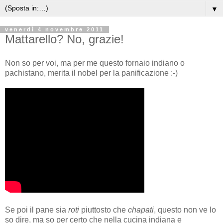
▼
venerdì 4 novembre 2011
Mattarello? No, grazie!
Non so per voi, ma per me questo fornaio indiano o
pachistano, merita il nobel per la panificazione :-)
Se poi il pane sia
roti
piuttosto che
chapati
, questo non ve lo
so dire, ma so per certo che nella cucina indiana e