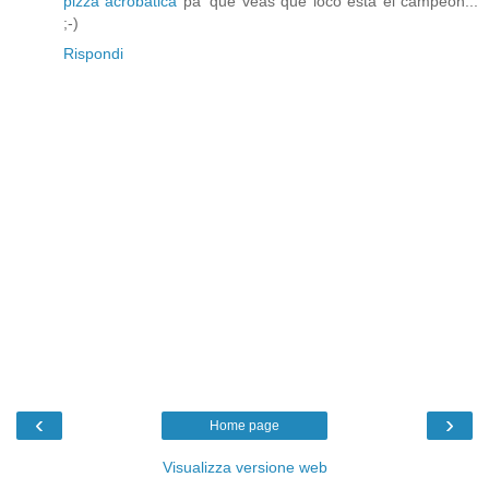
pizza acrobatica
pa' que veas que loco está el campeon...
;-)
Rispondi
‹
›
Home page
Visualizza versione web