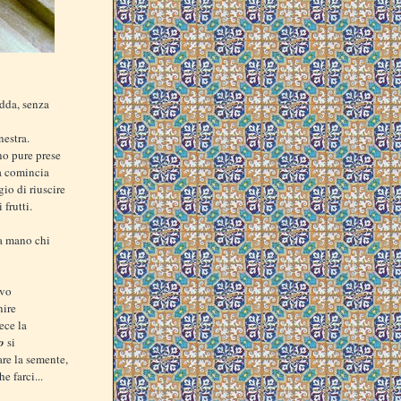
edda, senza
nestra.
no pure prese
na comincia
io di riuscire
frutti.
la mano chi
ivo
nire
ece la
o
si
are la semente,
 farci...