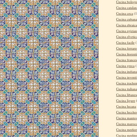
Cucina bologn
Cucina catalan
Cucina ceca
(1
Cucina cubana
Cucina ebraica
Cucina egizia
Cucina elvetic
Cucina facile
(
Cucina ferrare
Cucina fiorent
Cucina france
Cucina greca
(
Cucina indian
Cucina invent
Cucina irache
Cucina italiana
Cucina libanes
Cucina ligure
Cucina lucana
Cucina lucche
Cucina manto
Cucina maroc
Cucina medior
Cucina medite