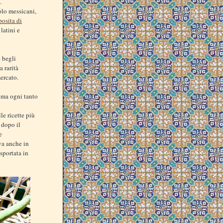
.
olo messicani,
posita di
latini e
 begli
a rarità
mercato.
 ma ogni tanto
le ricette più
, dopo il
e
ova anche in
asportata in