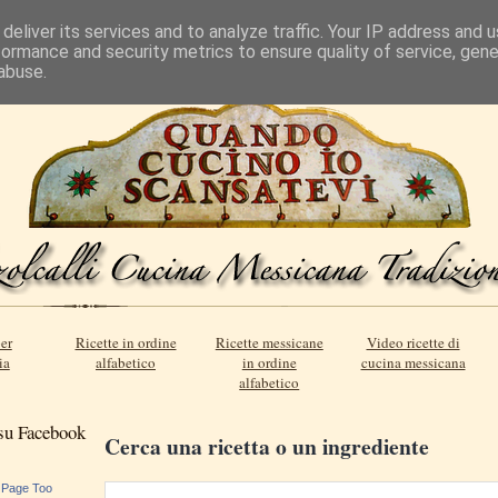
deliver its services and to analyze traffic. Your IP address and 
formance and security metrics to ensure quality of service, gen
abuse.
er
Ricette in ordine
Ricette messicane
Video ricette di
ia
alfabetico
in ordine
cucina messicana
alfabetico
 su Facebook
Cerca una ricetta o un ingrediente
 Page Too