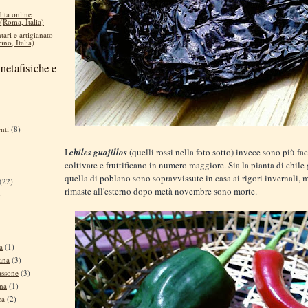
dita online
 (Roma, Italia)
tari e artigianato
ino, Italia)
metafisiche e
nti
(8)
I
chiles guajillos
(quelli rossi nella foto sotto) invece sono più fac
coltivare e fruttificano in numero maggiore. Sia la pianta di chile 
quella di poblano sono sopravvissute in casa ai rigori invernali, 
(22)
rimaste all'esterno dopo metà novembre sono morte.
)
a
(1)
ana
(3)
assone
(3)
ina
(1)
ca
(2)