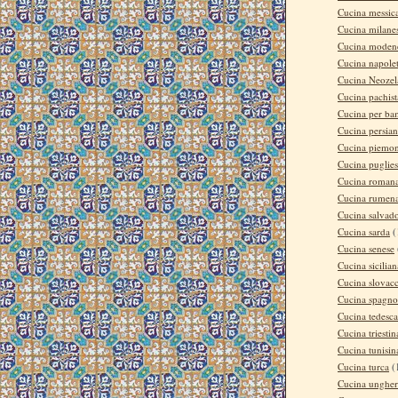
Cucina messic
Cucina milane
Cucina moden
Cucina napole
Cucina Neozel
Cucina pachis
Cucina per ba
Cucina persia
Cucina piemon
Cucina puglie
Cucina roman
Cucina rumen
Cucina salvad
Cucina sarda
(
Cucina senese
Cucina sicilian
Cucina slovac
Cucina spagno
Cucina tedesca
Cucina triestin
Cucina tunisin
Cucina turca
(
Cucina ungher