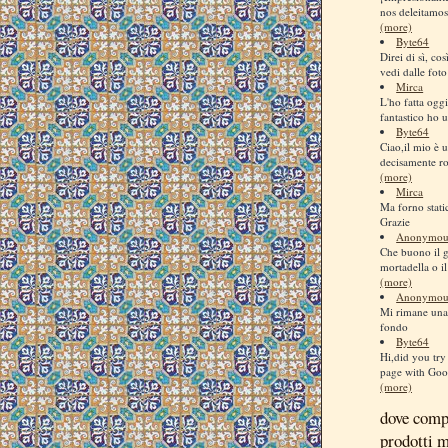
nos deleitamos
(more)
Byte64
Direi di sì, co
vedi dalle foto
Mirca
L'ho fatta ogg
fantastico ho us
Byte64
Ciao,il mio è u
decisamente ro
(more)
Mirca
Ma forno stati
Grazie
Anonymou
Che buono il 
mortadella o il
(more)
Anonymou
Mi rimane una 
fondo
Byte64
Hi,did you try 
page with Goog
(more)
dove comp
prodotti 