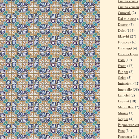
Cucina veneta
Cucina venezu
Curiosità
(2)
Dal mio orto
(
Disastri
(3)
Dolci
(134)
Elzeviri
(27)
Focacce
(16)
Formaggi
(4)
Forno a legna
Fritti
(10)
Frutta
(17)
Funghi
(2)
Gelati
(3)
Imitazioni
(42
Intervallo
(38)
Latticini
(2)
Legumi
(10)
Marmellate
(2
Musica
(3)
Negozi
(4)
Pagine web es
Pane
(34)
Panetteria
(1)