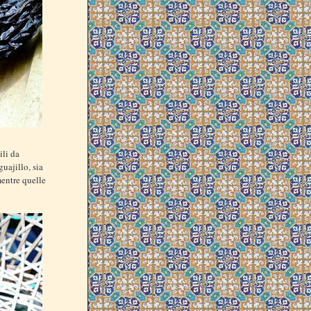
ili da
guajillo, sia
mentre quelle