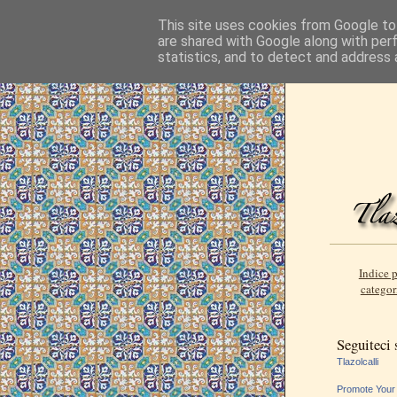
This site uses cookies from Google to 
are shared with Google along with per
statistics, and to detect and address 
Indice p
categor
Seguiteci
Tlazolcalli
Promote Your