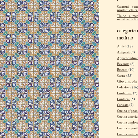
Castroni - ven
prodotti etnici
Tlaloc - alimen
messicano (Tor
categorie 
metà no
Amici
(12)
Antipasti
(9)
Approfondime
Bevande
(8)
Biscotti
(10)
Carne
(55)
Cibo di strada
Colazione
(16
Confetture
(2)
Contorni
(5)
Crostate
(7)
Cucina afghan
Cucina americ
Cucina anglos
Cucina argent
Cucina austria