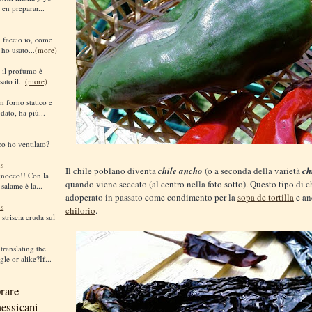
 en preparar...
sì faccio io, come
 ho usato...
(more)
i il profumo è
ato il...
(more)
n forno statico e
dato, ha più...
co ho ventilato?
s
Il chile poblano diventa
chile ancho
(o a seconda della varietà
ch
gnocco!! Con la
quando viene seccato (al centro nella foto sotto). Questo tipo di ch
 salame è la...
adoperato in passato come condimento per la
sopa de tortilla
e an
s
chilorio
.
striscia cruda sul
translating the
le or alike?If...
rare
messicani