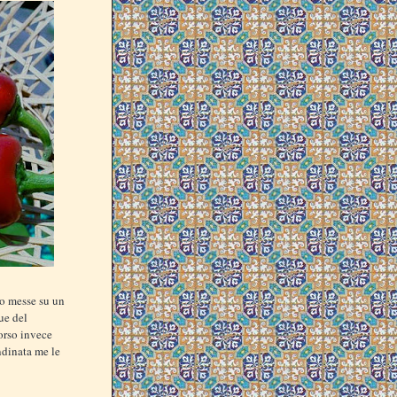
ho messe su un
due del
orso invece
ndinata me le