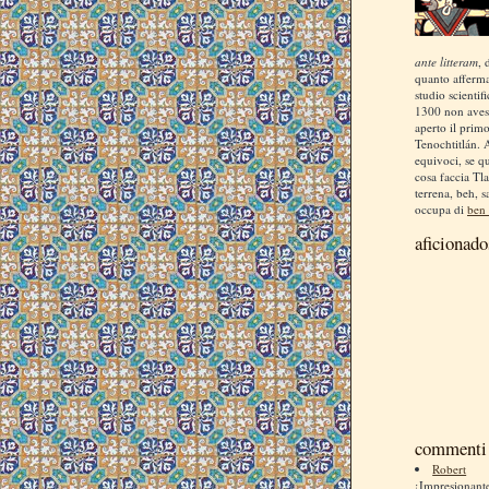
ante litteram
, 
quanto afferm
studio scientif
1300 non aves
aperto il prim
Tenochtitlán. 
equivoci, se q
cosa faccia Tla
terrena, beh, s
occupa di
ben 
aficionado
commenti 
Robert
¡Impresionan