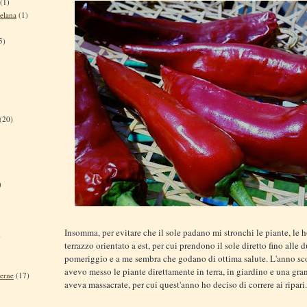
(1)
elana
(1)
5)
(20)
)
Insomma, per evitare che il sole padano mi stronchi le piante, le 
)
terrazzo orientato a est, per cui prendono il sole diretto fino alle 
pomeriggio e a me sembra che godano di ottima salute. L'anno sc
avevo messo le piante direttamente in terra, in giardino e una gra
terne
(17)
aveva massacrate, per cui quest'anno ho deciso di correre ai ripari.