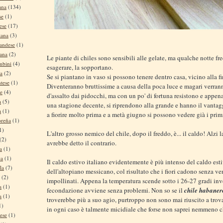
ana
(134)
se
(1)
ese
(17)
tana
(3)
andese
(1)
tana
(2)
Le piante di chiles sono sensibili alle gelate, ma qualche notte fr
mbini
(4)
esagerare, la sopportano.
na
(2)
Se si piantano in vaso si possono tenere dentro casa, vicino alla fi
tese
(1)
Diventeranno bruttissime a causa della poca luce e magari verran
se
(4)
d'assalto dai pidocchi, ma con un po' di fortuna resistono e appe
a
(5)
una stagione decente, si riprendono alla grande e hanno il vantagg
a
(1)
a fiorire molto prima e a metà giugno si possono vedere già i primi 
oreña
(1)
1)
L'altro grosso nemico del chile, dopo il freddo, è... il caldo! Alzi 
(2)
avrebbe detto il contrario.
a
(1)
ca
(1)
Il caldo estivo italiano evidentemente è più intenso del caldo est
la
(7)
dell'altopiano messicano, col risultato che i fiori cadono senza ve
(2)
impollinati. Appena la temperatura scende sotto i 26-27 gradi inv
a
(1)
fecondazione avviene senza problemi. Non so se il
chile habaner
a
(1)
troverebbe più a suo agio, purtroppo non sono mai riuscito a trov
1)
in ogni caso è talmente micidiale che forse non saprei nemmeno che
ese
(1)