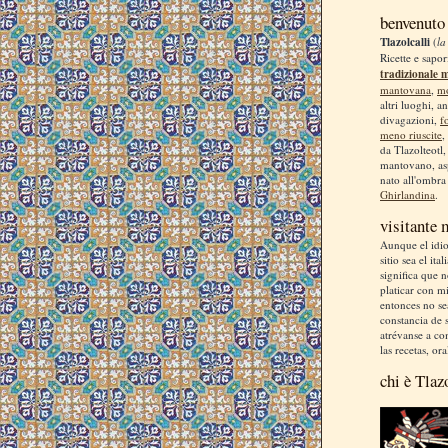
benvenuto
Tlazolcalli
(
la
Ricette e sapor
tradizionale 
mantovana
,
m
altri luoghi, a
divagazioni,
f
meno riuscite
,
da Tlazolteotl
mantovano, asp
nato all'ombra
Ghirlandina
.
visitante
Aunque el idio
sitio sea el ita
significa que 
platicar con m
entonces no se
constancia de s
atrévanse a co
las recetas, ora
chi è Tlaz