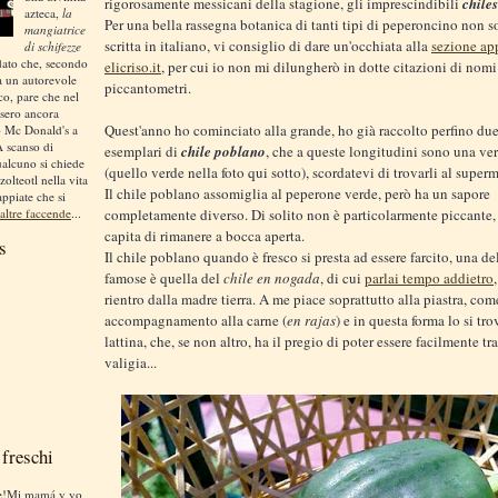
rigorosamente messicani della stagione, gli imprescindibili
chiles
azteca,
la
Per una bella rassegna botanica di tanti tipi di peperoncino non s
mangiatrice
scritta in italiano, vi consiglio di dare un'occhiata alla
sezione ap
di schifezze
dato che, secondo
elicriso.it
, per cui io non mi dilungherò in dotte citazioni di nomi 
a un autorevole
piccantometri.
ico, pare che nel
sero ancora
Quest'anno ho cominciato alla grande, ho già raccolto perfino due
o Mc Donald's a
A scanso di
esemplari di
chile poblano
, che a queste longitudini sono una ver
ualcuno si chiede
(quello verde nella foto qui sotto), scordatevi di trovarli al super
zolteotl nella vita
Il chile poblano assomiglia al peperone verde, però ha un sapore
appiate che si
altre faccende
...
completamente diverso. Di solito non è particolarmente piccante,
capita di rimanere a bocca aperta.
s
Il chile poblano quando è fresco si presta ad essere farcito, una del
famose è quella del
chile en nogada
, di cui
parlai tempo addietro
rientro dalla madre tierra. A me piace soprattutto alla piastra, com
accompagnamento alla carne (
en rajas
) e in questa forma lo si tr
lattina, che, se non altro, ha il pregio di poter essere facilmente tr
valigia...
freschi
te!Mi mamá y yo