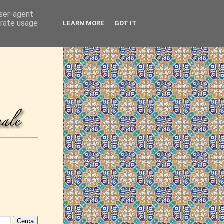
user-agent
erate usage
LEARN MORE
GOT IT