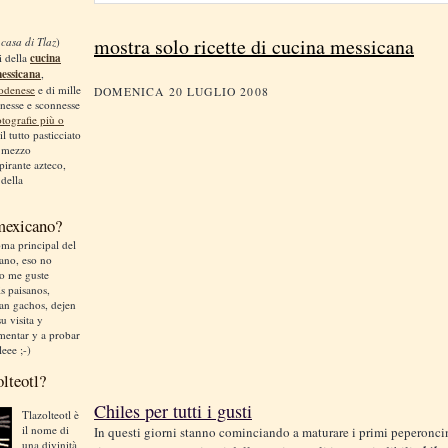
mostra solo ricette di cucina messicana
 casa di Tlaz
)
i della
cucina
messicana
,
odenese
e di mille
DOMENICA 20 LUGLIO 2008
nnesse e sconnesse
otografie più o
 il tutto pasticciato
, mezzo
irante azteco,
 della
 mexicano?
ma principal del
liano, eso no
no me guste
is paisanos,
an gachos, dejen
u visita y
mentar y a probar
leee ;-)
olteotl?
Chiles per tutti i gusti
Tlazolteotl è
il nome di
In questi giorni stanno cominciando a maturare i primi peperonci
una divinità