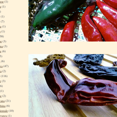
ese
(1)
a
(1)
)
(1)
(7)
na
(1)
a
(1)
38)
se
(3)
ina
(3)
se
(6)
3)
a
(6)
iva
(47)
na
(2)
(116)
e
(3)
(6)
(1)
se
(2)
vana
(21)
china
(6)
ientale
(10)
rranea
(1)