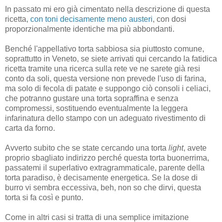
In passato mi ero già cimentato nella descrizione di questa
ricetta,
con toni decisamente meno austeri
, con dosi
proporzionalmente identiche ma più abbondanti.
Benché l'appellativo torta sabbiosa sia piuttosto comune,
soprattutto in Veneto, se siete arrivati qui cercando la fatidica
ricetta tramite una ricerca sulla rete ve ne sarete già resi
conto da soli, questa versione non prevede l'uso di farina,
ma solo di fecola di patate e suppongo ciò consoli i celiaci,
che potranno gustare una torta sopraffina e senza
compromessi, sostituendo eventualmente la leggera
infarinatura dello stampo con un adeguato rivestimento di
carta da forno.
Avverto subito che se state cercando una torta
light
, avete
proprio sbagliato indirizzo perché questa torta buonerrima,
passatemi il superlativo extragrammaticale, parente della
torta paradiso, è decisamente energetica. Se la dose di
burro vi sembra eccessiva, beh, non so che dirvi, questa
torta si fa così e punto.
Come in altri casi si tratta di una semplice imitazione