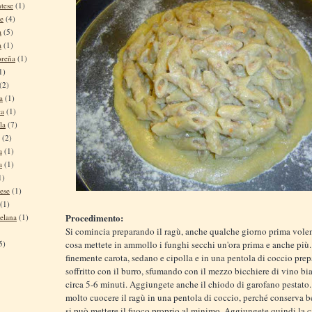
tese
(1)
se
(4)
a
(5)
a
(1)
oreña
(1)
1)
(2)
a
(1)
ca
(1)
la
(7)
(2)
a
(1)
a
(1)
1)
ese
(1)
(1)
Procedimento:
elana
(1)
Si comincia preparando il ragù, anche qualche giorno prima vole
5)
cosa mettete in ammollo i funghi secchi un'ora prima e anche più. 
finemente carota, sedano e cipolla e in una pentola di coccio prepa
soffritto con il burro, sfumando con il mezzo bicchiere di vino b
circa 5-6 minuti. Aggiungete anche il chiodo di garofano pestato
molto cuocere il ragù in una pentola di coccio, perché conserva be
si può mettere il fuoco proprio al minimo. Aggiungete quindi la 