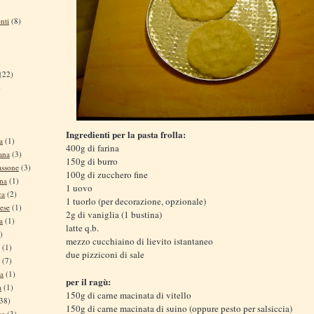
nti
(8)
(22)
)
Ingredienti per la pasta frolla:
a
(1)
400g di farina
ana
(3)
150g di burro
assone
(3)
100g di zucchero fine
ina
(1)
1 uovo
ca
(2)
1 tuorlo (per decorazione, opzionale)
ese
(1)
2g di vaniglia (1 bustina)
a
(1)
latte q.b.
)
mezzo cucchiaino di lievito istantaneo
(1)
due pizziconi di sale
(7)
na
(1)
per il ragù:
a
(1)
150g di carne macinata di vitello
38)
150g di carne macinata di suino (oppure pesto per salsiccia)
se
(3)