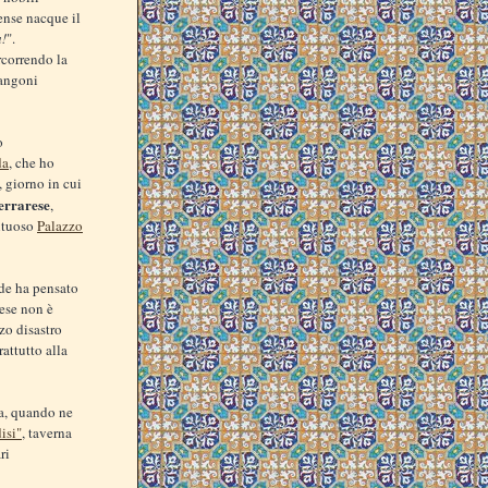
ense nacque il
a!
".
rcorrendo la
Rangoni
o
da
, che ho
, giorno in cui
ferrarese
,
ontuoso
Palazzo
ede ha pensato
rese non è
zo disastro
attutto alla
sa, quando ne
disi"
, taverna
ri