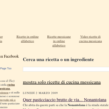
er
Ricette in ordine
Ricette messicane
Video ricette di
ia
alfabetico
in ordine
cucina messicana
alfabetico
 su Facebook
Cerca una ricetta o un ingrediente
 Page Too
mostra solo ricette di cucina messicana
 casa di Tlaz
)
i della
cucina
messicana
,
odenese
e di mille
LUNEDÌ 2 MARZO 2009
nnesse e sconnesse
Quer pasticciaccio brutto de via... Nonantolana
otografie più o
 il tutto pasticciato
Nonantolana
Chi abita da queste parti sa che la
è la strada statal
, mezzo