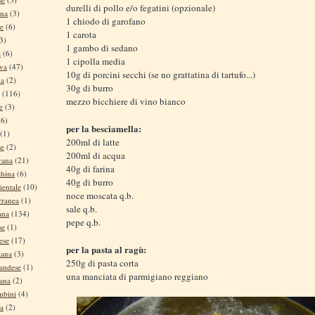
durelli di pollo e/o fegatini (opzionale)
ina
(3)
1 chiodo di garofano
se
(6)
1 carota
3)
1 gambo di sedano
a
(6)
1 cipolla media
iva
(47)
10g di porcini secchi (se no grattatina di tartufo...)
na
(2)
30g di burro
(116)
mezzo bicchiere di vino bianco
e
(3)
(6)
per la besciamella:
(1)
200ml di latte
se
(2)
200ml di acqua
vana
(21)
40g di farina
china
(6)
40g di burro
ientale
(10)
noce moscata q.b.
rranea
(1)
sale q.b.
ana
(134)
pepe q.b.
se
(1)
ese
(17)
per la pasta al ragù:
tana
(3)
250g di pasta corta
andese
(1)
una manciata di parmigiano reggiano
tana
(2)
mbini
(4)
na
(2)