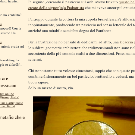
dato, ha più...
In seguito, cercando il pasticcio sul web, avevo trovato
questo be
creato della signor(in)a Frabattista
che mi aveva ancor più entusi
co ho ventilato?
Purtroppo durante la cottura la mia cupola brunellesca s'è afflosci
s
inopinatamente, producendo un pasticcio nel senso letterale del 
gnocco!! Con la
anziché una mirabile semisfera degna del Pantheon.
 salame è la...
Per la frustrazione ho pensato di dedicarmi ad altro, una
focaccia 
s
striscia cruda sul
le sublimi geometrie architettoniche tridimensionali non sono rich
accontenta della più comoda realtà a due dimensioni. Prossimame
schermi.
translating the
le or alike?If...
Chi nonostante tutto volesse cimentarsi, sappia che con queste p
combinerà sicuramente un bel pasticcio, bruttarello a vedersi, m
rare
buon sapore.
messicani
Solo un mezzo disastro, via.
dita online
 (Roma, Italia)
tari e artigianato
ino, Italia)
metafisiche e