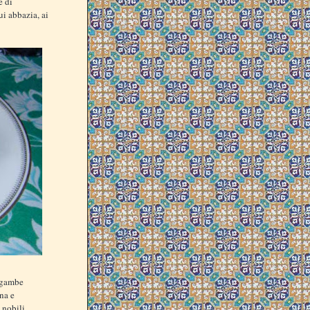
e di
cui abbazia, ai
a gambe
na e
 nobili