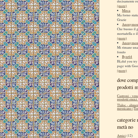
decisamente ro
(more)
Mirca
Ma forno stati
Grazie
Anonymou
Che buono il 
mortadella o il
(more)
Anonymou
Mi rimane una 
fondo
Byte64
Hi,did you try 
page with Goog
(more)
dove comp
prodotti 
Castroni - ven
prodotti etnici
Tlaloc - alimen
messicano (Tor
categorie 
metà no
Amici
(12)