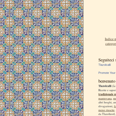
Indice p
categor
Seguiteci
Tlazolcalli
Promote Your
benvenuto
Tlazolcalli
(
la
Ricette e sapor
tradizionale 
mantovana
,
m
altri luoghi, a
divagazioni,
f
meno riuscite
,
da Tlazolteotl