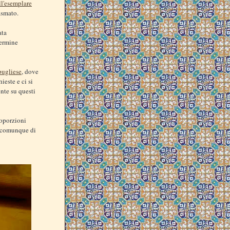
ll'esemplare
asmato.
ata
termine
pugliese
, dove
ieste e ci si
nte su questi
roporzioni
a comunque di