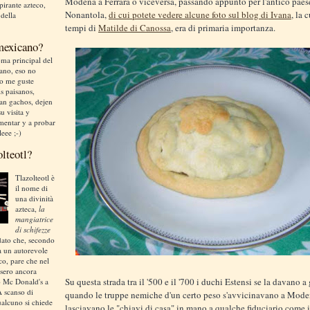
Modena a Ferrara o viceversa, passando appunto per l'antico paes
irante azteco,
Nonantola,
di cui potete vedere alcune foto sul blog di Ivana
, la 
 della
tempi di
Matilde di Canossa
, era di primaria importanza.
 mexicano?
ma principal del
liano, eso no
no me guste
is paisanos,
an gachos, dejen
u visita y
mentar y a probar
leee ;-)
olteotl?
Tlazolteotl è
il nome di
una divinità
azteca,
la
mangiatrice
di schifezze
dato che, secondo
a un autorevole
ico, pare che nel
sero ancora
Su questa strada tra il '500 e il '700 i duchi Estensi se la davano 
o Mc Donald's a
A scanso di
quando le truppe nemiche d'un certo peso s'avvicinavano a Mode
ualcuno si chiede
lasciavano le "chiavi di casa" in mano a qualche fiduciario come i