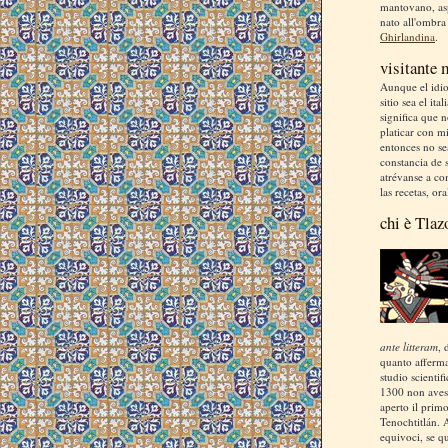
mantovano, asp
nato all'ombra
Ghirlandina
.
visitante
Aunque el idio
sitio sea el ita
significa que 
platicar con m
entonces no se
constancia de s
atrévanse a co
las recetas, ora
chi è Tlaz
ante litteram
, 
quanto afferm
studio scientif
1300 non aves
aperto il prim
Tenochtitlán. 
equivoci, se q