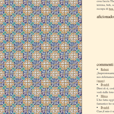
cosa faccia Tla
terrena, beh, s
occupa di
ben 
aficionado
commenti 
Robert
¡Impresionan
nos deleitamos
(more)
Byte64
Direi di sì, co
vedi dalle foto
Mirca
L'ho fatta ogg
fantastico ho us
Byte64
Ciao,il mio è u