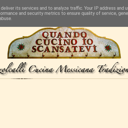
deliver its services and to analyze traffic. Your IP address and 
formance and security metrics to ensure quality of service, gen
abuse.