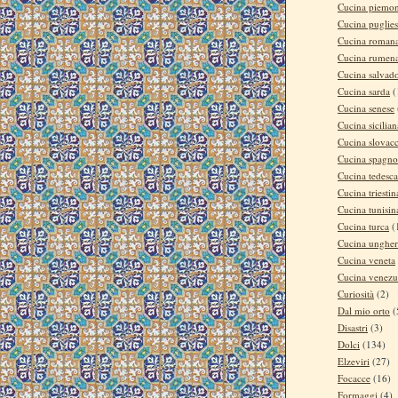
Cucina piemon
Cucina puglie
Cucina roman
Cucina rumen
Cucina salvad
Cucina sarda
(
Cucina senese
Cucina sicilian
Cucina slovac
Cucina spagno
Cucina tedesca
Cucina triestin
Cucina tunisin
Cucina turca
(
Cucina ungher
Cucina veneta
Cucina venezu
Curiosità
(2)
Dal mio orto
(
Disastri
(3)
Dolci
(134)
Elzeviri
(27)
Focacce
(16)
Formaggi
(4)