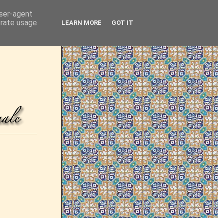
user-agent
erate usage
LEARN MORE
GOT IT