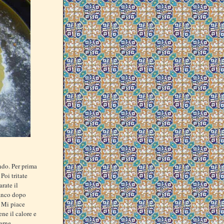
ndo. Per prima
Poi tritate
rate il
ianco dopo
. Mi piace
ne il calore e
carne