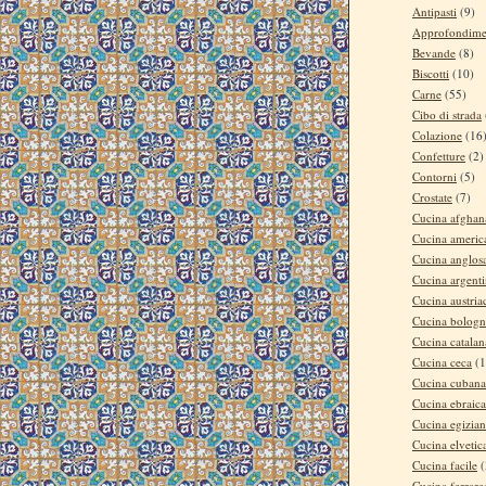
Antipasti
(9)
Approfondime
Bevande
(8)
Biscotti
(10)
Carne
(55)
Cibo di strada
Colazione
(16
Confetture
(2)
Contorni
(5)
Crostate
(7)
Cucina afghan
Cucina americ
Cucina anglos
Cucina argent
Cucina austria
Cucina bologn
Cucina catalan
Cucina ceca
(1
Cucina cubana
Cucina ebraica
Cucina egizia
Cucina elvetic
Cucina facile
(
Cucina ferrare