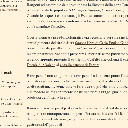
zolteotl nella vita
Rangoni ad esempio e da questa innata bellicosità della corte Est
appiate che si
altre faccende
...
pragmatico detto popolare "
O Franza o Spagna, basta c'as magn
Quando le acque si calmavano, gli Estensi tornavano in città ripe
s
via nonantolana in senso contrario e si facevano raccontare dai 
com'era andato l'assedio.
Questa premessa pseudostoriografica era necessaria per spiegare l
stravolgimento del titolo di un
famoso libro di Carlo Emilio Gad
preso a prestito per illustrare i miei "successi" gastronomici di ieri
pasticcio 
mi ero finalmente risoluto a preparare il prelibatissimo
tenendo appunto presente il sottile filo d'asfalto che collega il s
Ducale di Modena
al
castello estense di Ferrara
.
freschi
Forse perché non era giornata, forse perché ad un certo punto l'er
bene di ingollare una biglia d'acciaio, insomma, il pasticcio ferra
te!Mi mamá y yo
uscito esattamente come volevo io, è venuto più che altro un mez
 en preparar...
alla modenese, ma certamente me ne ricorderò a lungo, grazie sopr
prodezza del
fachiro
in erba.
sì faccio io, come
 ho usato...
(more)
Il mio entusiasmo per il pasticcio ferrarese rimonta all'estate scor
i il profumo è
mangiai uno monoporzione proprio a Ferrara
nell'osteria "al Brin
ato il...
(more)
di antichissima tradizione, scegliendo sul menu uno degli "itinera
gastronomici" proposti.
n forno statico e