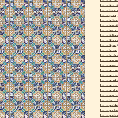
Cucina fiorent
Cucina france
Cucina greca
(
Cucina indian
Cucina invent
Cucina irache
Cucina italiana
Cucina libanes
Cucina ligure
Cucina lucana
Cucina lucche
Cucina manto
Cucina maroc
Cucina medior
Cucina medite
Cucina messic
Cucina milane
Cucina moden
Cucina napole
Cucina Neozel
Cucina pachis
Cucina per ba
Cucina persia