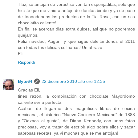
Tlaz, se antojan de veras! se ven tan esponjaditas, solo que
hiciste que me viniera antojo de donitas bimbo y ya de paso
de tooooddooos los productos de la Tia Rosa, con un rico
chocolatito caliente!
En fin, se acercan dias extra dulces, asi que no podremos
quejarnos.
Feliz navidad, Auguri! y que sigas deleitàndonos el 2011
con todas tus delicias culinarias! Un abrazo.
Eli
Rispondi
Byte64
22 dicembre 2010 alle ore 12:35
Gracias Eli,
tines razón, la combinación con chocolate Mayordomo
caliente sería perfecta.
Acaban de llegarme dos magníficos libros de cocina
mexicana, el historico "Nuevo Cocinero Mexicano" de 1888
y "Oaxaca al gusto", de Diana Kennedy, con unas fotos
preciosas, voy a tratar de escribir algo sobre ellos y sacar
sabrosas recetas, ya vi muchas que se me antojan!