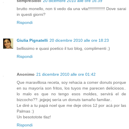
sempreSibbì
20 dicembre 2010 alle ore 16:39
brutto monello, non ti vedo da una vita!!!!!!!!!!!!!!! Dove sarai
in questi giorni?
Rispondi
Giulia Pignatelli
20 dicembre 2010 alle ore 18:23
bellissimo e quasi poetico il tuo blog, complimenti ;)
Rispondi
Anonimo
21 dicembre 2010 alle ore 01:42
Que maravillosa receta, soy rehacia a comer donuts porque
en su mayoría son fritos, los tuyos me parecen deliciosos..
lo malo es que no tengo esos moldes, servirá el de
bizcocho??..jejjejej sería un donuts tamaño familiar..
Le diré a tu papá noel que me deje otros 12 por acá por las
Palmas :)
Un besototote tlaz!
Rispondi