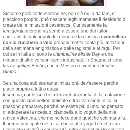
Siccome però certe merendine, non c'è nulla da fare, ci
piacciono proprio, può nascere legittimamente il desiderio di
creare delle imitazioni caserecce. Curiosamente la
famigerata
merendina sembra essere uno dei fattori
unificanti di tanti popoli del mondo e la classica
ciambellina
con lo zucchero a velo
probabilmente conta più imitazioni
della settimana enigmistica e delle tagliatelle al ragù. Per
cui se in Italia ci sono le
ciambelline Mister Day
e una
miriade di altre versioni semi industriali, in Spagna ci sono
las rosquillas Bimbo
, che in Messico diventano
donitas
Bimbo
.
Se una cosa subisce tante imitazioni, dev'essere perché
piace proprio a tutti o quasi.
Insomma, confesso che m'era venuta voglia di far colazione
con queste ciambelline delicate e tra i vari modi in cui si
possono preparare, perché ne esiste più d'uno, ho pensato
di adoperare la ricetta di ciambella allo yogurt della mia
amica Valentina, che me ne fece dono qualche settimana fa.
Il pregio principale della ciambella allo yogurt è nella sua
piacevole umidità e spugnosità, oltre che nel gusto delicato.