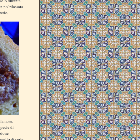
 solo durante
n po' rilassata
erie.
 famose.
specie di
zione
quello di certe