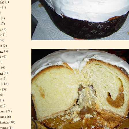
ese
(1)
a
(1)
)
(1)
(7)
na
(1)
a
(1)
38)
se
(3)
ina
(3)
se
(6)
3)
a
(6)
iva
(47)
na
(2)
(116)
e
(3)
(6)
(1)
se
(2)
vana
(21)
china
(6)
ientale
(10)
rranea
(1)