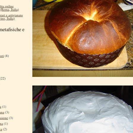
dita online
 (Roma, Italia)
tari e artigianato
ino, Italia)
metafisiche e
nti
(8)
(22)
)
a
(1)
ana
(3)
assone
(3)
ina
(1)
ca
(2)