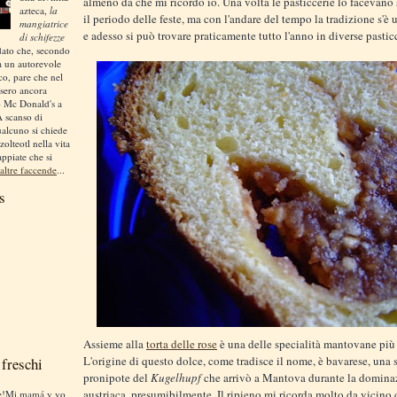
almeno da che mi ricordo io. Una volta le pasticcerie lo facevano
azteca,
la
il periodo delle feste, ma con l'andare del tempo la tradizione s'è u
mangiatrice
e adesso si può trovare praticamente tutto l'anno in diverse pasticc
di schifezze
dato che, secondo
a un autorevole
ico, pare che nel
sero ancora
o Mc Donald's a
A scanso di
ualcuno si chiede
zolteotl nella vita
appiate che si
altre faccende
...
s
Assieme alla
torta delle rose
è una delle specialità mantovane più
L'origine di questo dolce, come tradisce il nome, è bavarese, una 
freschi
pronipote del
Kugelhupf
che arrivò a Mantova durante la domina
austriaca, presumibilmente. Il ripieno mi ricorda molto da vicino 
te!Mi mamá y yo