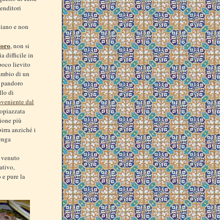
venditori
ciano e non
doro
, non si
a difficile in
poco lievito
cambio di un
l pandoro
llo di
oveniente dal
copiazzata
sione più
irra anziché i
venga
a venuto
ativo,
 e pure la