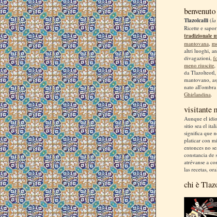
benvenuto
Tlazolcalli
(
la
Ricette e sapor
tradizionale 
mantovana
,
m
altri luoghi, a
divagazioni,
f
meno riuscite
,
da Tlazolteotl
mantovano, asp
nato all'ombra
Ghirlandina
.
visitante
Aunque el idio
sitio sea el ita
significa que 
platicar con m
entonces no se
constancia de s
atrévanse a co
las recetas, ora
chi è Tlaz