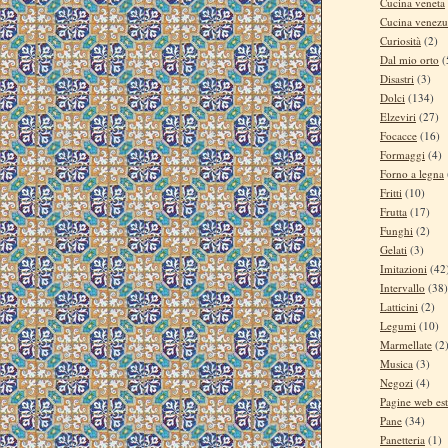
Cucina veneta
Cucina venezu
Curiosità
(2)
Dal mio orto
(
Disastri
(3)
Dolci
(134)
Elzeviri
(27)
Focacce
(16)
Formaggi
(4)
Forno a legna
Fritti
(10)
Frutta
(17)
Funghi
(2)
Gelati
(3)
Imitazioni
(42
Intervallo
(38)
Latticini
(2)
Legumi
(10)
Marmellate
(2
Musica
(3)
Negozi
(4)
Pagine web es
Pane
(34)
Panetteria
(1)