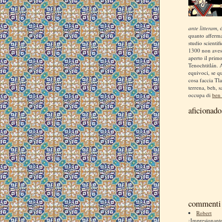
ante litteram
, 
quanto afferm
studio scientif
1300 non aves
aperto il prim
Tenochtitlán. 
equivoci, se q
cosa faccia Tla
terrena, beh, s
occupa di
ben 
aficionado
commenti 
Robert
¡Impresionan