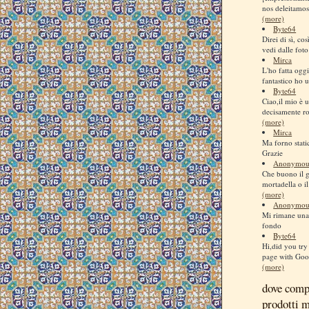
nos deleitamos
(more)
Byte64
Direi di sì, co
vedi dalle foto
Mirca
L'ho fatta ogg
fantastico ho us
Byte64
Ciao,il mio è u
decisamente ro
(more)
Mirca
Ma forno stati
Grazie
Anonymou
Che buono il 
mortadella o il
(more)
Anonymou
Mi rimane una 
fondo
Byte64
Hi,did you try 
page with Goog
(more)
dove comp
prodotti 