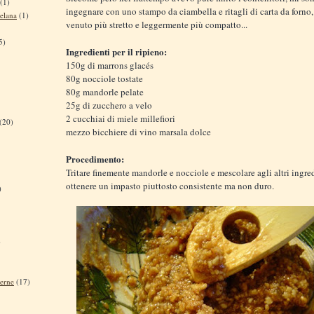
(1)
ingegnare con uno stampo da ciambella e ritagli di carta da forno,
elana
(1)
venuto più stretto e leggermente più compatto...
5)
Ingredienti per il ripieno:
150g di marrons glacés
80g nocciole tostate
80g mandorle pelate
25g di zucchero a velo
2 cucchiai di miele millefiori
(20)
mezzo bicchiere di vino marsala dolce
Procedimento:
Tritare finemente mandorle e nocciole e mescolare agli altri ingred
ottenere un impasto piuttosto consistente ma non duro.
)
)
terne
(17)