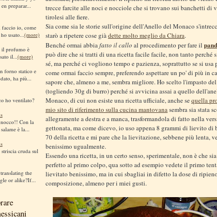
 en preparar...
trecce farcite alle noci e nocciole che si trovano sui banchetti di 
tirolesi alle fiere.
Sia come sia le storie sull'origine dell'Anello del Monaco s'intrec
sì faccio io, come
 ho usato...
(more)
starò a ripetere cose già
dette molto meglio da Chiara
.
pan
Benché ormai abbia
fatto il callo
al procedimento per fare il
i il profumo è
può dire che si tratti di una ricetta facile facile, non tanto perché si
ato il...
(more)
sé, ma perché ci vogliono tempo e pazienza, soprattutto se si usa 
n forno statico e
come ormai faccio sempre, preferendo aspettare un po' di più in 
dato, ha più...
sapore che, almeno a me, sembra migliore. Ho scelto l'impasto de
(togliendo 30g di burro) perché si avvicina assai a quello dell'ane
Monaco, di cui non esiste una ricetta ufficiale, anche se
quella pr
co ho ventilato?
mio sito di riferimento sulla cucina mantovana
sembra sia stata s
s
allegramente a destra e a manca, trasformandola di fatto nella ver
gnocco!! Con la
gettonata, ma come dicevo, io uso appena 8 grammi di lievito di b
 salame è la...
70 della ricetta e mi pare che la lievitazione, sebbene più lenta, 
s
benissimo ugualmente.
striscia cruda sul
Essendo una ricetta, in un certo senso, sperimentale, non è che si
perfetto al primo colpo, qua sotto ad esempio vedete il primo tent
translating the
lievitato benissimo, ma in cui sbagliai in difetto la dose di ripieno
le or alike?If...
composizione, almeno per i miei gusti.
rare
messicani