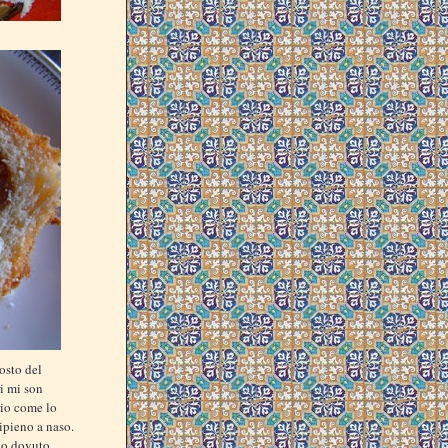
osto del
i mi son
rio come lo
ripieno a naso.
ono dovuto