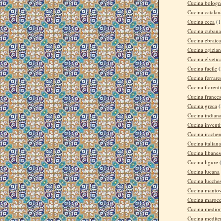
Cucina bologn
Cucina catalan
Cucina ceca
(1
Cucina cubana
Cucina ebraica
Cucina egizia
Cucina elvetic
Cucina facile
(
Cucina ferrare
Cucina fiorent
Cucina france
Cucina greca
(
Cucina indian
Cucina invent
Cucina irache
Cucina italiana
Cucina libanes
Cucina ligure
Cucina lucana
Cucina lucche
Cucina manto
Cucina maroc
Cucina medior
Cucina medite