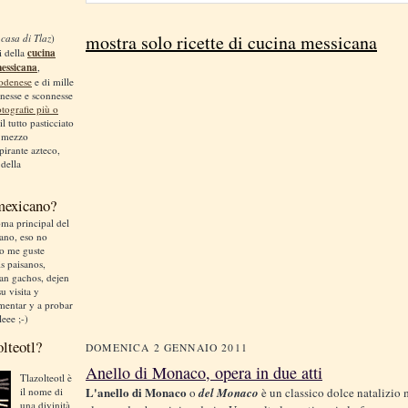
mostra solo ricette di cucina messicana
 casa di Tlaz
)
i della
cucina
messicana
,
odenese
e di mille
nnesse e sconnesse
otografie più o
 il tutto pasticciato
, mezzo
irante azteco,
 della
 mexicano?
ma principal del
liano, eso no
no me guste
is paisanos,
an gachos, dejen
u visita y
mentar y a probar
leee ;-)
olteotl?
DOMENICA 2 GENNAIO 2011
Anello di Monaco, opera in due atti
Tlazolteotl è
L'anello di Monaco
il nome di
o
del Monaco
è un classico dolce natalizio
una divinità