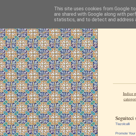
This site uses cookies from Google to 
are shared with Google along with per
statistics, and to detect and address 
Indice p
categor
Seguiteci
Tlazolcalli
Promote Your