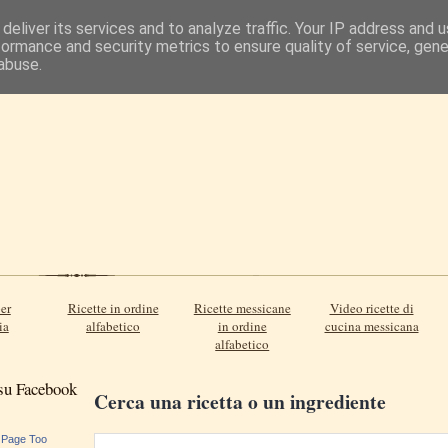
deliver its services and to analyze traffic. Your IP address and 
formance and security metrics to ensure quality of service, gen
abuse.
er
Ricette in ordine
Ricette messicane
Video ricette di
ia
alfabetico
in ordine
cucina messicana
alfabetico
 su Facebook
Cerca una ricetta o un ingrediente
 Page Too