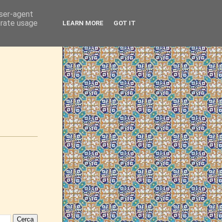
user-agent
erate usage
LEARN MORE
GOT IT