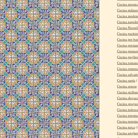
Cucina messic
Cucina milane
Cucina moden
Cucina napole
Cucina Neozel
Cucina pachis
Cucina per ba
Cucina persia
Cucina piemon
Cucina puglie
Cucina roman
Cucina rumen
Cucina salvad
Cucina sarda
(
Cucina senese
Cucina sicilian
Cucina slovac
Cucina spagno
Cucina tedesca
Cucina triestin
Cucina tunisin
Cucina turca
(
Cucina ungher