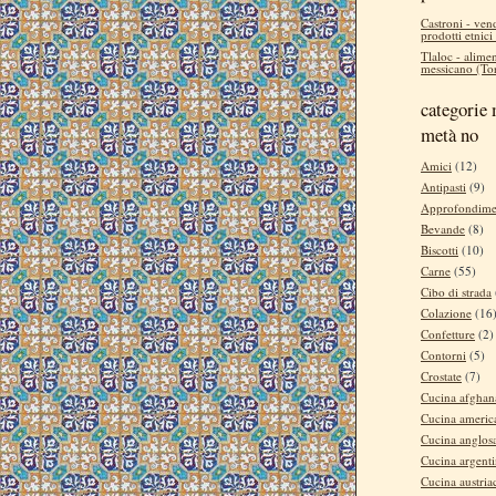
Castroni - ven
prodotti etnici
Tlaloc - alimen
messicano (Tor
categorie 
metà no
Amici
(12)
Antipasti
(9)
Approfondime
Bevande
(8)
Biscotti
(10)
Carne
(55)
Cibo di strada
Colazione
(16
Confetture
(2)
Contorni
(5)
Crostate
(7)
Cucina afghan
Cucina americ
Cucina anglos
Cucina argent
Cucina austria