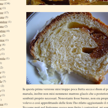
ana
(134)
se
(1)
ese
(17)
tana
(3)
andese
(1)
tana
(2)
mbini
(4)
na
(2)
tese
(1)
se
(4)
a
(5)
a
(1)
oreña
(1)
1)
(2)
a
(1)
ca
(1)
la
(7)
(2)
In questa prima versione misi troppo poca frutta secca e rhum al p
a
(1)
marsala, inoltre non misi nemmeno marrons glacés che a posterior
a
(1)
sembrati proprio necessari. Nonostante fosse buono, non era prop
1)
volevo e così approfittando delle feste l'ho rifatto aggiustando il 
ese
(1)
Siccome però nel frattempo avevo pure finito i contenitori, mi s