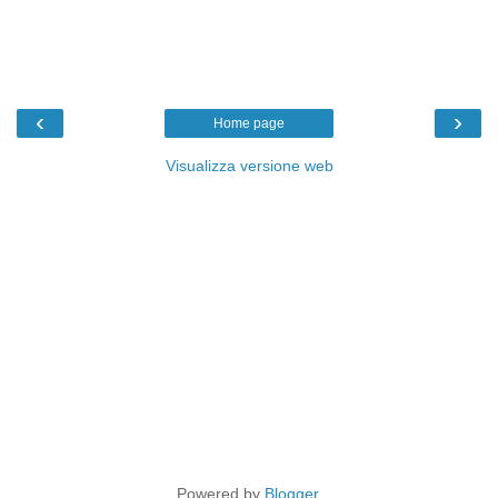
‹
›
Home page
Visualizza versione web
Powered by
Blogger
.