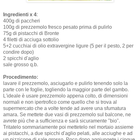
Ingredienti x 4
:
400g di paccheri
100g di prezzemolo fresco pesato prima di pulirlo
75g di pistacchi di Bronte
4 filetti di acciuga sottolio
5+2 cucchiai di olio extravergine ligure (5 per il pesto, 2 per
condire dopo)
2 spicchi d'aglio
sale grosso q.b.
Procedimento:
lavare il prezzemolo, asciugarlo e pulirlo tenendo solo la
parte con le foglie, togliendo la maggior parte del gambo.
L'ideale è usare prezzemolo appena colto, di dimensioni
normali e non ipertrofico come quello che si trova al
supermercato che a volte tende ad avere una sfumatura
amara. Se mettete due vasi di prezzemolo sul balcone, ne
avrete più che a sufficienza e sarà sicuramente "bio".
Tritatelo sommariamente poi mettetelo nel mortaio assieme
ai pistacchi, a due spicchi d'aglio pelati, alle acciughe e ad
un pizzicone di sale grosso. Poco dopo aggiungete i cinque