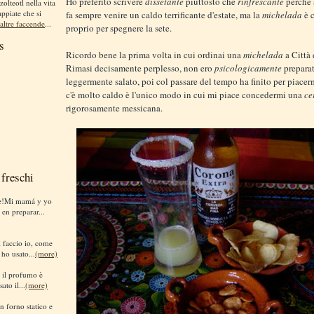
Ho preferito scrivere
dissetante
piuttosto che
rinfrescante
perché 
zolteotl nella vita
appiate che si
fa sempre venire un caldo terrificante d'estate, ma la
michelada
è 
altre faccende
...
proprio per spegnere la sete.
s
Ricordo bene la prima volta in cui ordinai una
michelada
a Città 
Rimasi decisamente perplesso, non ero
psicologicamente
preparat
leggermente salato, poi col passare del tempo ha finito per piace
c'è molto caldo è l'unico modo in cui mi piace concedermi una
ce
rigorosamente messicana.
freschi
te!Mi mamá y yo
 en preparar...
sì faccio io, come
 ho usato...
(more)
i il profumo è
ato il...
(more)
n forno statico e