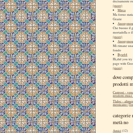
decisamente ro
(more)
Mirca
Ma forno stati
Grazie
Anonymou
Che buono il 
mortadella o il
(more)
Anonymou
Mi rimane una 
fondo
Byte64
Hi,did you try 
page with Goog
(more)
dove comp
prodotti 
Castroni - ven
prodotti etnici
Tlaloc - alimen
messicano (Tor
categorie 
metà no
Amici
(12)