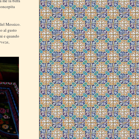
a me la birra
concepita
del Messico.
o al gusto
rmi e quando
rveza
,