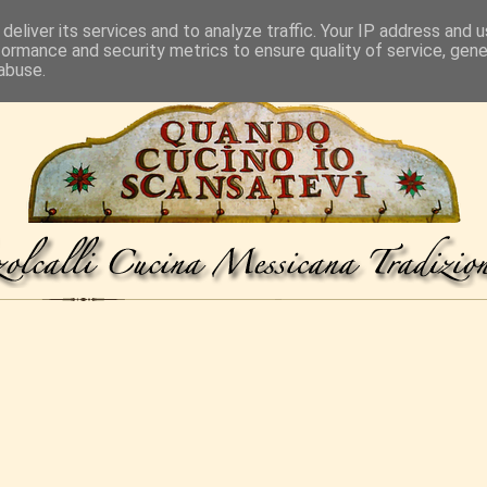
deliver its services and to analyze traffic. Your IP address and 
formance and security metrics to ensure quality of service, gen
abuse.