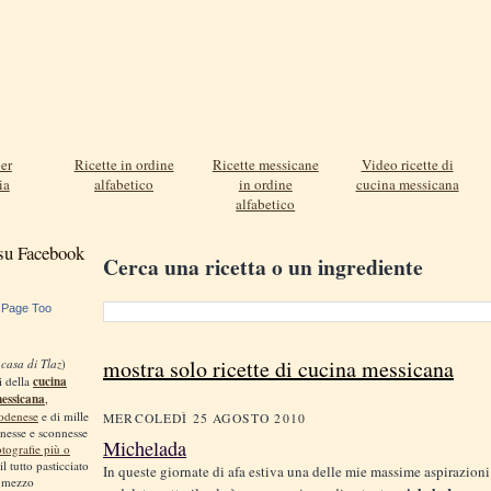
er
Ricette in ordine
Ricette messicane
Video ricette di
ia
alfabetico
in ordine
cucina messicana
alfabetico
 su Facebook
Cerca una ricetta o un ingrediente
 Page Too
mostra solo ricette di cucina messicana
 casa di Tlaz
)
i della
cucina
messicana
,
odenese
e di mille
MERCOLEDÌ 25 AGOSTO 2010
nnesse e sconnesse
Michelada
otografie più o
 il tutto pasticciato
In queste giornate di afa estiva una delle mie massime aspirazion
, mezzo