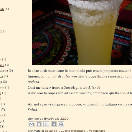
nti
(8)
(22)
)
a
(1)
ana
(3)
In altre città messicane
la michelada può essere preparata anziché
assone
(3)
limone, con un po' di
salsa worchester
, quella che i messicani c
ina
(1)
inglesa
.
ca
(2)
Così me la servirono a
San Miguel de Allende
.
ese
(1)
A me non fa impazzire ad essere sincero, preferisco quella con il l
a
(1)
)
Ah, nel caso vi sorgesse il dubbio,
michelada
in italiano suona 
(1)
Salud!
(7)
na
(1)
sfornato da
Byte64
alle
22:00
a
(1)
38)
archiviato in
Bevande
,
Cucina messicana
,
Vegetariano
se
(3)