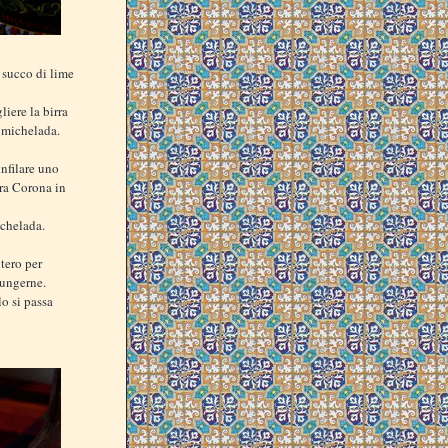
 succo di lime
iere la birra
a michelada.
nfilare uno
rra Corona in
ichelada.
tero per
iungerne.
lo si passa