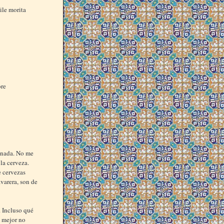
ile morita
ore
 nada. No me
la cerveza.
 cervezas
avarera, son de
. Incluso qué
a mejor no