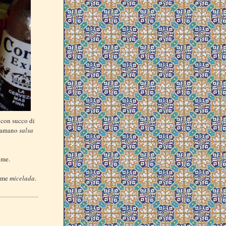
 con succo di
hiamano
salsa
ime.
come
micelada
.