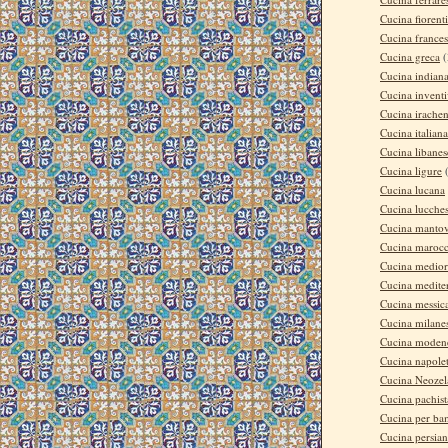
Cucina fiorent
Cucina france
Cucina greca
(
Cucina indian
Cucina invent
Cucina irache
Cucina italiana
Cucina libanes
Cucina ligure
Cucina lucana
Cucina lucche
Cucina manto
Cucina maroc
Cucina medior
Cucina medite
Cucina messic
Cucina milane
Cucina moden
Cucina napole
Cucina Neozel
Cucina pachis
Cucina per ba
Cucina persia