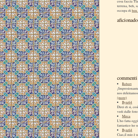
cosa faccia Tla
terrena, beh, s
occupa di
ben 
aficionado
commenti 
Robert
¡Impresionan
nos deleitamos
(more)
Byte64
Direi di sì, co
vedi dalle foto
Mirca
L'ho fatta ogg
fantastico ho us
Byte64
Ciao,il mio è u