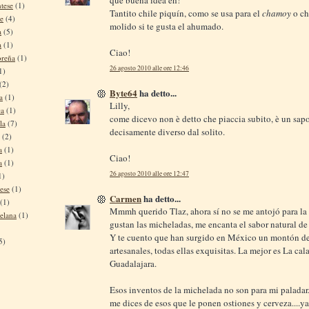
que buena idea eh!
tese
(1)
Tantito chile piquín, como se usa para el
chamoy
o ch
se
(4)
molido si te gusta el ahumado.
a
(5)
a
(1)
Ciao!
oreña
(1)
26 agosto 2010 alle ore 12:46
1)
(2)
Byte64
ha detto...
a
(1)
Lilly,
ca
(1)
come dicevo non è detto che piaccia subito, è un sap
la
(7)
decisamente diverso dal solito.
(2)
a
(1)
Ciao!
a
(1)
26 agosto 2010 alle ore 12:47
1)
ese
(1)
Carmen
ha detto...
(1)
Mmmh querido Tlaz, ahora sí no se me antojó para la
elana
(1)
gustan las micheladas, me encanta el sabor natural de 
Y te cuento que han surgido en México un montón de
5)
artesanales, todas ellas exquisitas. La mejor es La cal
Guadalajara.
Esos inventos de la michelada no son para mi paladar
me dices de esos que le ponen ostiones y cerveza....y