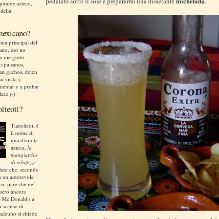
michelada
pedalato sotto il sole è prepararmi una dissetante
.
irante azteco,
 della
 mexicano?
ma principal del
liano, eso no
no me guste
is paisanos,
an gachos, dejen
u visita y
mentar y a probar
leee ;-)
olteotl?
Tlazolteotl è
il nome di
una divinità
azteca,
la
mangiatrice
di schifezze
dato che, secondo
a un autorevole
ico, pare che nel
sero ancora
o Mc Donald's a
A scanso di
ualcuno si chiede