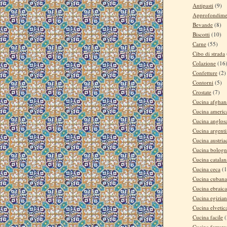
Antipasti
(9)
Approfondime
Bevande
(8)
Biscotti
(10)
Carne
(55)
Cibo di strada
Colazione
(16
Confetture
(2)
Contorni
(5)
Crostate
(7)
Cucina afghan
Cucina americ
Cucina anglos
Cucina argent
Cucina austria
Cucina bologn
Cucina catalan
Cucina ceca
(1
Cucina cubana
Cucina ebraica
Cucina egizia
Cucina elvetic
Cucina facile
(
Cucina ferrare