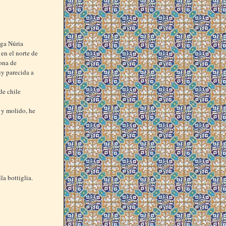
iga Núria
en el norte de
zona de
uy parecida a
de chile
 y molido, he
la bottiglia.