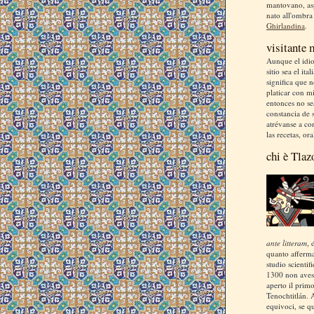
mantovano, asp
nato all'ombra
Ghirlandina
.
visitante
Aunque el idio
sitio sea el ita
significa que 
platicar con m
entonces no se
constancia de s
atrévanse a co
las recetas, ora
chi è Tlaz
ante litteram
, 
quanto afferm
studio scientif
1300 non aves
aperto il prim
Tenochtitlán. 
equivoci, se q