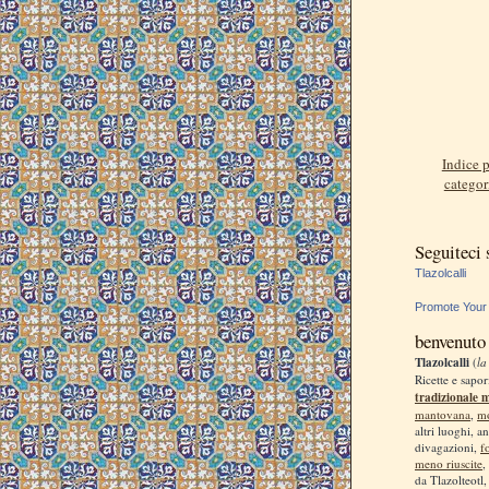
Indice p
categor
Seguiteci
Tlazolcalli
Promote Your
benvenuto
Tlazolcalli
(
la
Ricette e sapor
tradizionale 
mantovana
,
m
altri luoghi, a
divagazioni,
f
meno riuscite
,
da Tlazolteotl