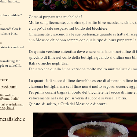
dato, ha più...
co ho ventilato?
Come si prepara una michelada?
Molto semplicemente, con birra (di solito birre messicane chiare),
s
e un po' di sale cosparso sul bordo del bicchiere.
gnocco!! Con la
 salame è la...
Chiaramente ciascuno ha le sue preferenze quando si tratta di scegl
e in Messico chiedono sempre con quale tipo di birra preparare l
s
striscia cruda sul
Da questa versione autentica deve essere nata la consuetudine di i
spicchio di lime nel collo della bottiglia quando si ordina una bi
translating the
Italia o anche negli Usa.
le or alike?If...
Diciamo che quella è una versione molto molto minimalista di m
rare
La quantità di succo di lime dovrebbe essere di almeno un lime in
messicani
ciascuna bottiglia, ma se il lime non è molto sugoso, occorre agg
Per prima cosa si bagna il bordo del bicchiere nel succo di lime e 
dita online
velocemente nel sale, poi si versa il succo e si versa la birra.
 (Roma, Italia)
Questo, di solito, a Città del Messico e dintorni.
tari e artigianato
ino, Italia)
metafisiche e