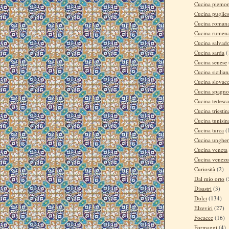
Cucina piemon
Cucina puglie
Cucina roman
Cucina rumen
Cucina salvad
Cucina sarda
(
Cucina senese
Cucina sicilian
Cucina slovac
Cucina spagno
Cucina tedesca
Cucina triestin
Cucina tunisin
Cucina turca
(
Cucina ungher
Cucina veneta
Cucina venezu
Curiosità
(2)
Dal mio orto
(
Disastri
(3)
Dolci
(134)
Elzeviri
(27)
Focacce
(16)
Formaggi
(4)