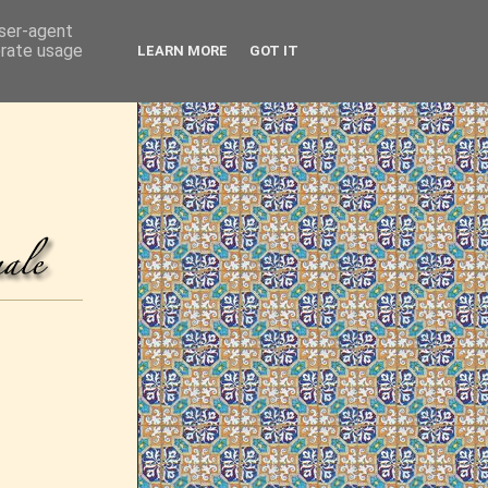
user-agent
erate usage
LEARN MORE
GOT IT