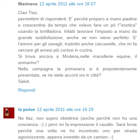
Marineva
12 aprile 2011 alle ore 16:07
Ciao Tlaz,
permettimi di risponderti. E' perchè preparo a mano piadine
e crescentine da tempo che volevo fare un pò l'"esotica"
usando la tortilladora. Infatti lavorare l'impasto a mano da
grande soddisfazione, anche se non viene perfetto. E'
l'amore per gli zavagli, tradotto anche caccavelle, che mi fa
cercare gli arnesi più curiosi in cucina.
Si trova ancora a Modena,nelle macellerie equine, il
somarino?
Nella campagna la primavera si è prepotentemente
presentata, ve ne siete accorti voi in città?
Saluti.
Rispondi
la pulce
12 aprile 2011 alle ore 16:29
No tlaz, non sopno obiettrice (anche perchè non ho una
coscienza :-) ) però mi fa impressione il cavallo. Sarà forse
perchè una volta ne ho incontrato uno per strada
agoonizzante, appena investito da un camion :-(