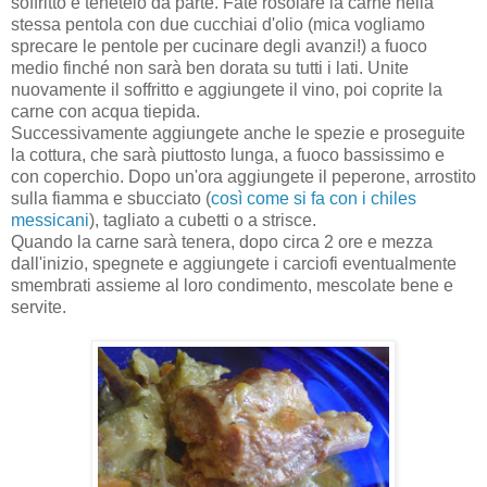
soffritto e tenetelo da parte. Fate rosolare la carne nella
stessa pentola con due cucchiai d'olio (mica vogliamo
sprecare le pentole per cucinare degli avanzi!) a fuoco
medio finché non sarà ben dorata su tutti i lati. Unite
nuovamente il soffritto e aggiungete il vino, poi coprite la
carne con acqua tiepida.
Successivamente aggiungete anche le spezie e proseguite
la cottura, che sarà piuttosto lunga, a fuoco bassissimo e
con coperchio. Dopo un'ora aggiungete il peperone, arrostito
sulla fiamma e sbucciato (
così come si fa con i chiles
messicani
), tagliato a cubetti o a strisce.
Quando la carne sarà tenera, dopo circa 2 ore e mezza
dall'inizio, spegnete e aggiungete i carciofi eventualmente
smembrati assieme al loro condimento, mescolate bene e
servite.