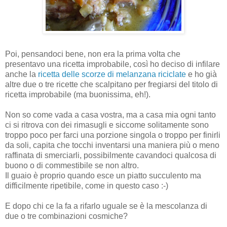
Poi, pensandoci bene, non era la prima volta che
presentavo una ricetta improbabile, così ho deciso di infilare
anche la
ricetta delle scorze di melanzana riciclate
e ho già
altre due o tre ricette che scalpitano per fregiarsi del titolo di
ricetta improbabile (ma buonissima, eh!).
Non so come vada a casa vostra, ma a casa mia ogni tanto
ci si ritrova con dei rimasugli e siccome solitamente sono
troppo poco per farci una porzione singola o troppo per finirli
da soli, capita che tocchi inventarsi una maniera più o meno
raffinata di smerciarli, possibilmente cavandoci qualcosa di
buono o di commestibile se non altro.
Il guaio è proprio quando esce un piatto succulento ma
difficilmente ripetibile, come in questo caso :-)
E dopo chi ce la fa a rifarlo uguale se è la mescolanza di
due o tre combinazioni cosmiche?