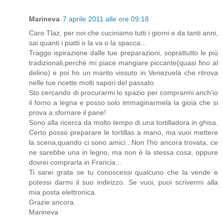
Marineva
7 aprile 2011 alle ore 09:18
Caro Tlaz, per noi che cuciniamo tutti i giorni e da tanti anni,
sai quanti i piatti o la va o la spacca...
Traggo ispirazione dalle tue preparazioni, soprattutto le più
tradizionali,perchè mi piace mangiare piccante(quasi fino al
delirio) e poi ho un marito vissuto in Venezuela che ritrova
nelle tue ricette molti sapori del passato.
Sto cercando di procurarmi lo spazio per comprarmi anch'io
il forno a legna e posso solo immaginarmela la gioia che si
prova a sfornare il pane!
Sono alla ricerca da molto tempo di una tortilladora in ghisa.
Certo posso preparare le tortillas a mano, ma vuoi mettere
la scena,quando ci sono amici...Non l'ho ancora trovata, ce
ne sarebbe una in legno, ma non è la stessa cosa, oppure
dovrei comprarla in Francia...
Ti sarei grata se tu conoscessi qualcuno che la vende e
potessi darmi il suo indirizzo. Se vuoi, puoi scrivermi alla
mia posta elettronica.
Grazie ancora.
Marineva