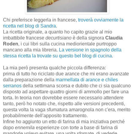
Chi preferisce leggerla in francese,
troverà ovviamente la
ricetta nel blog di Sandra
.
La ricetta originale, a quanto ho capito grazie al mio
imbattibile francese
decurtisiano
è della signora
Claudia
Roden
, i cui libri sulla cucina mediorientale purtroppo
mancano alla mia libreria.
La versione in spagnolo della
stessa ricetta la trovate su questo bel blog di cucina
.
La mia però presenta qualche piccola differenza:
prima di tutto ho riciclato due arance che mi erano avanzate
dalla preparazione della
marmellata di arance e chiles
serranos
della settimana scorsa e dubito che ci sia qualcuno
disposto ad aspettare quattro giorni di ammollo per fare una
torta. In teoria non dovrebbe essere necessario attendere
tanto, però ho notato che, rispetto alle versioni precedenti,
questa volta la vaga sfumatura amarognola non c'era, merito
probabilmente dell'apposito trattamento.
Infine ho aggiunto un etto di farina di mia iniziativa perché
dopo
ennemila
esperienze con torte a base di farina di
mandorle volevo evitare, una volta sfornate, di vederle