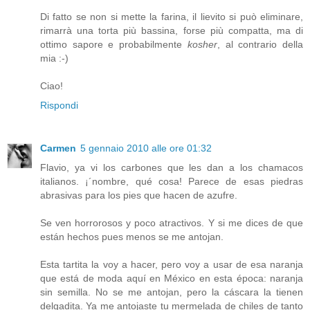
Di fatto se non si mette la farina, il lievito si può eliminare,
rimarrà una torta più bassina, forse più compatta, ma di
ottimo sapore e probabilmente
kosher
, al contrario della
mia :-)
Ciao!
Rispondi
Carmen
5 gennaio 2010 alle ore 01:32
Flavio, ya vi los carbones que les dan a los chamacos
italianos. ¡´nombre, qué cosa! Parece de esas piedras
abrasivas para los pies que hacen de azufre.
Se ven horrorosos y poco atractivos. Y si me dices de que
están hechos pues menos se me antojan.
Esta tartita la voy a hacer, pero voy a usar de esa naranja
que está de moda aquí en México en esta época: naranja
sin semilla. No se me antojan, pero la cáscara la tienen
delgadita. Ya me antojaste tu mermelada de chiles de tanto