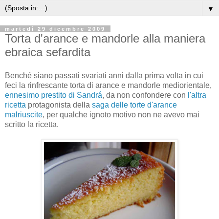
▼
martedì 29 dicembre 2009
Torta d'arance e mandorle alla maniera
ebraica sefardita
Benché siano passati svariati anni dalla prima volta in cui
feci la rinfrescante torta di arance e mandorle mediorientale,
ennesimo prestito di Sandrá
, da non confondere con
l'altra
ricetta
protagonista della
saga delle torte d'arance
malriuscite
, per qualche ignoto motivo non ne avevo mai
scritto la ricetta.