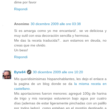
dime por favor
Rispondi
Anonimo
30 dicembre 2009 alle ore 03:38
Si es amarga como yo me encantará!.. se ve deliciosa y
muy sutil con esa decoración sencilla y hermosa.
Me das la receta traducida?.. aun estamos en deuda, no
creas que me olvido.
Un beso!
Rispondi
Byte64
30 dicembre 2009 alle ore 10:20
Mis queridisimisimas hispanohablantes, les dejo el enlace a
la pagina de un blog donde se da
la misma receta en
castellano
.
Mis aportaciones fueron menores: agregué 100g de harina
de trigo y mis naranjas estuvieron bajo agua por cuatro
días (ademas de estar ligeramente pinchadas con un palillo
por todos lados), como estaban en el montón destinado a