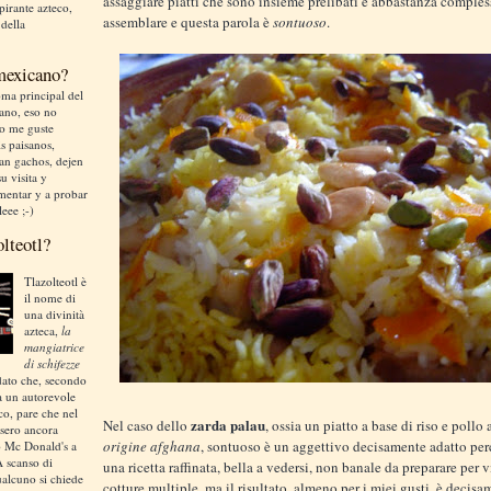
assaggiare piatti che sono insieme prelibati e abbastanza comples
irante azteco,
assemblare e questa parola è
sontuoso
.
 della
 mexicano?
ma principal del
liano, eso no
no me guste
is paisanos,
an gachos, dejen
u visita y
mentar y a probar
leee ;-)
olteotl?
Tlazolteotl è
il nome di
una divinità
azteca,
la
mangiatrice
di schifezze
dato che, secondo
a un autorevole
ico, pare che nel
zarda palau
Nel caso dello
, ossia un piatto a base di riso e pollo 
sero ancora
origine
afghana
, sontuoso è un aggettivo decisamente adatto perch
o Mc Donald's a
A scanso di
una ricetta raffinata, bella a vedersi, non banale da preparare per v
ualcuno si chiede
cotture multiple, ma il risultato, almeno per i miei gusti, è decisa