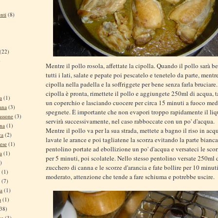
nti
(8)
(22)
)
Mentre il pollo rosola, affettate la cipolla. Quando il pollo sarà b
tutti i lati, salate e pepate poi pescatelo e tenetelo da parte, mentr
cipolla nella padella e la soffriggete per bene senza farla bruciar
cipolla è pronta, rimettete il pollo e aggiungete 250ml di acqua,
a
(1)
un coperchio e lasciando cuocere per circa 15 minuti a fuoco med
ana
(3)
spegnete. È importante che non evapori troppo rapidamente il li
assone
(3)
servirà successivamente, nel caso rabboccate con un po' d'acqua.
ina
(1)
Mentre il pollo va per la sua strada, mettete a bagno il riso in acq
ca
(2)
lavate le arance e poi tagliatene la scorza evitando la parte bianca
ese
(1)
pentolino portate ad ebollizione un po' d'acqua e versateci le scor
a
(1)
per 5 minuti, poi scolatele. Nello stesso pentolino versate 250ml 
)
zucchero di canna e le scorze d'arancia e fate bollire per 10 minut
(1)
moderato, attenzione che tende a fare schiuma e potrebbe uscire.
(7)
na
(1)
a
(1)
38)
se
(3)