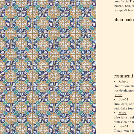
cosa faccia Tla
terrena, beh, s
occupa di
ben 
aficionado
commenti 
Robert
¡Impresionan
nos deleitamos
(more)
Byte64
Direi di sì, co
vedi dalle foto
Mirca
L'ho fatta ogg
fantastico ho us
Byte64
Ciao,il mio è u