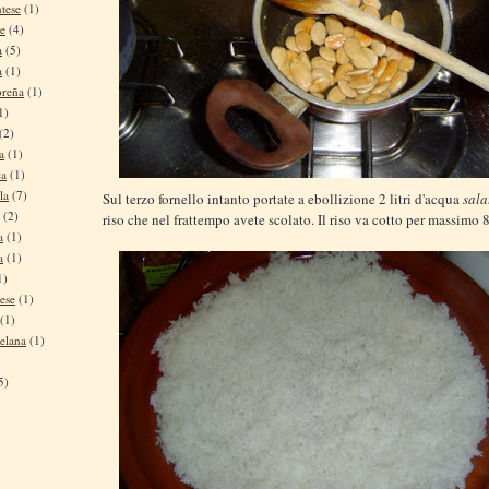
tese
(1)
se
(4)
a
(5)
a
(1)
oreña
(1)
1)
(2)
a
(1)
ca
(1)
la
(7)
Sul terzo fornello intanto portate a ebollizione 2 litri d'acqua
sala
(2)
riso che nel frattempo avete scolato. Il riso va cotto per massimo 
a
(1)
a
(1)
1)
ese
(1)
(1)
elana
(1)
5)