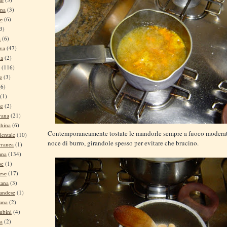
ina
(3)
se
(6)
3)
a
(6)
iva
(47)
na
(2)
(116)
e
(3)
(6)
(1)
se
(2)
vana
(21)
china
(6)
Contemporaneamente tostate le mandorle sempre a fuoco modera
ientale
(10)
noce di burro, girandole spesso per evitare che brucino.
rranea
(1)
ana
(134)
se
(1)
ese
(17)
tana
(3)
andese
(1)
tana
(2)
mbini
(4)
na
(2)