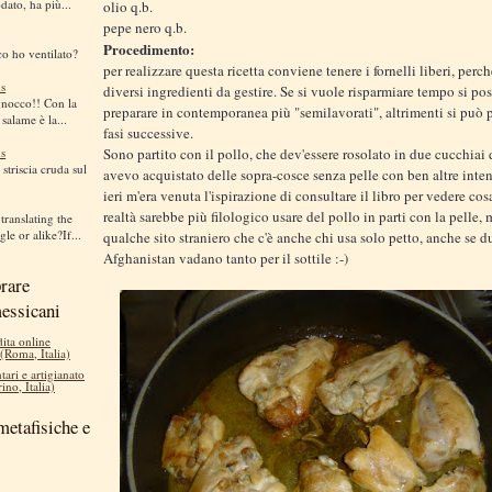
dato, ha più...
olio q.b.
pepe nero q.b.
Procedimento:
co ho ventilato?
per realizzare questa ricetta conviene tenere i fornelli liberi, perc
s
diversi ingredienti da gestire. Se si vuole risparmiare tempo si po
gnocco!! Con la
preparare in contemporanea più "semilavorati", altrimenti si può 
 salame è la...
fasi successive.
s
Sono partito con il pollo, che dev'essere rosolato in due cucchiai d
striscia cruda sul
avevo acquistato delle sopra-cosce senza pelle con ben altre inte
ieri m'era venuta l'ispirazione di consultare il libro per vedere cosa
realtà sarebbe più filologico usare del pollo in parti con la pelle,
translating the
le or alike?If...
qualche sito straniero che c'è anche chi usa solo petto, anche se d
Afghanistan vadano tanto per il sottile :-)
rare
messicani
dita online
 (Roma, Italia)
tari e artigianato
ino, Italia)
metafisiche e