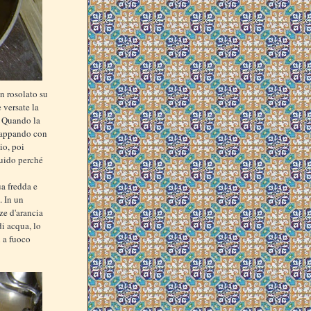
en rosolato su
e versate la
e. Quando la
 tappando con
io, poi
quido perché
ua fredda e
. In un
ze d'arancia
di acqua, lo
i a fuoco