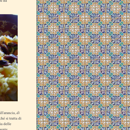
si da
all'arancia,
di
é si tratta di
ia delle
mente