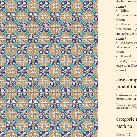
decisamente ro
(more)
Mirca
Ma forno stati
Grazie
Anonymou
Che buono il 
mortadella o il
(more)
Anonymou
Mi rimane una 
fondo
Byte64
Hi,did you try 
page with Goog
(more)
dove comp
prodotti 
Castroni - ven
prodotti etnici
Tlaloc - alimen
messicano (Tor
categorie 
metà no
Amici
(12)