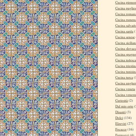
Cucina piemon
Cucina puglie
Cucina roman
Cucina rumen
Cucina salvad
Cucina sarda
(
Cucina senese
Cucina sicilian
Cucina slovac
Cucina spagno
Cucina tedesca
Cucina triestin
Cucina tunisin
Cucina turca
(
Cucina ungher
Cucina veneta
Cucina venezu
Curiosità
(2)
Dal mio orto
(
Disastri
(3)
Dolci
(134)
Elzeviri
(27)
Focacce
(16)
Formaggi
(4)