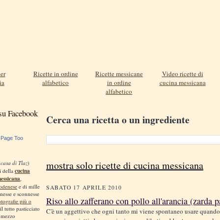
er
Ricette in ordine
Ricette messicane
Video ricette di
ia
alfabetico
in ordine
cucina messicana
alfabetico
 su Facebook
Cerca una ricetta o un ingrediente
 Page Too
mostra solo ricette di cucina messicana
 casa di Tlaz
)
i della
cucina
messicana
,
odenese
e di mille
SABATO 17 APRILE 2010
nnesse e sconnesse
Riso allo zafferano con pollo all'arancia (zarda p
otografie più o
 il tutto pasticciato
C'è un aggettivo che ogni tanto mi viene spontaneo usare quando
, mezzo