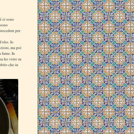
hé ci sono
ssono
procedere per
'olio. Io
nzioni, ma poi
 farne. In
 ma ho visto su
ubito che in