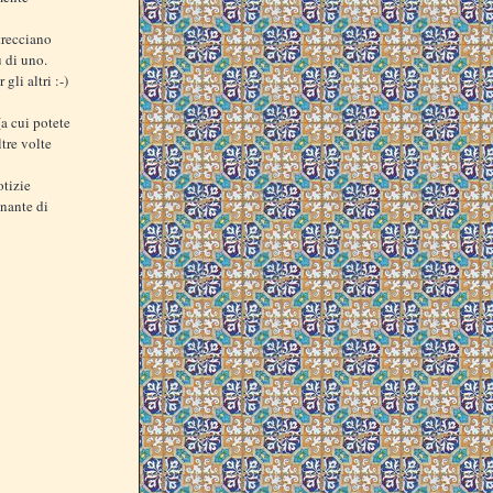
ntrecciano
ù di uno.
gli altri :-)
a cui potete
tre volte
otizie
inante di