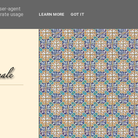
user-agent
erate usage
LEARN MORE
GOT IT