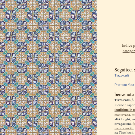
Indice p
categor
Seguiteci
Tlazolcalli
Promote Your
benvenuto
Tlazolcalli
(
la
Ricette e sapor
tradizionale 
mantovana
,
m
altri luoghi, a
divagazioni,
f
meno riuscite
,
da Tlazolteotl