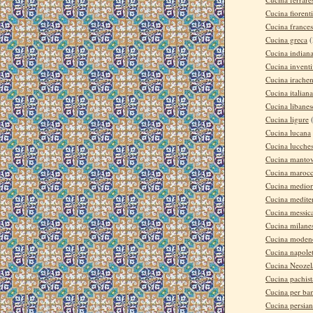
Cucina fiorent
Cucina france
Cucina greca
(
Cucina indian
Cucina invent
Cucina irache
Cucina italiana
Cucina libanes
Cucina ligure
Cucina lucana
Cucina lucche
Cucina manto
Cucina maroc
Cucina medior
Cucina medite
Cucina messic
Cucina milane
Cucina moden
Cucina napole
Cucina Neozel
Cucina pachis
Cucina per ba
Cucina persia