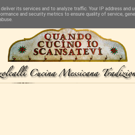
deliver its services and to analyze traffic. Your IP address and 
formance and security metrics to ensure quality of service, gen
abuse.