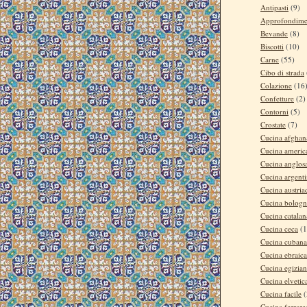
Antipasti
(9)
Approfondime
Bevande
(8)
Biscotti
(10)
Carne
(55)
Cibo di strada
Colazione
(16
Confetture
(2)
Contorni
(5)
Crostate
(7)
Cucina afghan
Cucina americ
Cucina anglos
Cucina argent
Cucina austria
Cucina bologn
Cucina catalan
Cucina ceca
(1
Cucina cubana
Cucina ebraica
Cucina egizia
Cucina elvetic
Cucina facile
(
Cucina ferrare