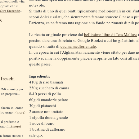
zolteotl nella vita
notevole.
appiate che si
altre faccende
...
Si tratta di uno di quei piatti tipicamente mediorientali in cui s'i
sapori dolci e salati, che sicuramente faranno storcere il naso a pi
s
Pazienza, ce ne faremo una ragione e in fondo ne rimarrà di più per 
La ricetta originale proviene dal
bellissimo libro di Tess Malloss
(
persino dare una sbirciata su Google Books) a cui ho già attinto al
quando si tratta di
cucina mediorientale
.
In un epoca in cui l'Afghanistan raramente viene citato per dare n
positive, a me fa doppiamente piacere scoprire un lato così affasc
questo paese.
Ingredienti:
freschi
410g di riso basmati
250g zucchero di canna
te!Mi mamá y yo
8-10 pezzi di pollo
 en preparar...
60g di mandorle pelate
30g di pistacchi
sì faccio io, come
2 arance non trattate
 ho usato...
(more)
1 cipolla dorata grande
i il profumo è
1 noce di burro
ato il...
(more)
1 bustina di zafferano
sale q.b.
n forno statico e