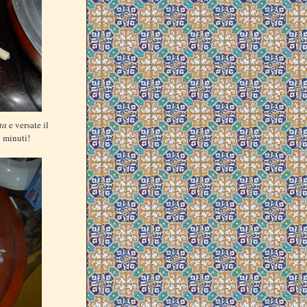
ta
e versate il
8 minuti!