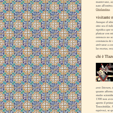
mantovano, asp
nato all'ombra
Ghirlandina
.
visitante
Aunque el idio
sitio sea el ita
significa que 
platicar con m
entonces no se
constancia de s
atrévanse a co
las recetas, ora
chi è Tlaz
ante litteram
, 
quanto afferm
studio scientif
1300 non aves
aperto il prim
Tenochtitlán. 
equivoci, se q