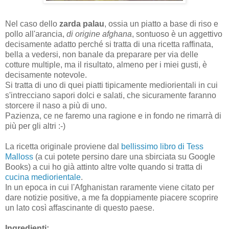
Nel caso dello
zarda palau
, ossia un piatto a base di riso e
pollo all'arancia,
di origine
afghana
, sontuoso è un aggettivo
decisamente adatto perché si tratta di una ricetta raffinata,
bella a vedersi, non banale da preparare per via delle
cotture multiple, ma il risultato, almeno per i miei gusti, è
decisamente notevole.
Si tratta di uno di quei piatti tipicamente mediorientali in cui
s'intrecciano sapori dolci e salati, che sicuramente faranno
storcere il naso a più di uno.
Pazienza, ce ne faremo una ragione e in fondo ne rimarrà di
più per gli altri :-)
La ricetta originale proviene dal
bellissimo libro di Tess
Malloss
(a cui potete persino dare una sbirciata su Google
Books) a cui ho già attinto altre volte quando si tratta di
cucina mediorientale
.
In un epoca in cui l'Afghanistan raramente viene citato per
dare notizie positive, a me fa doppiamente piacere scoprire
un lato così affascinante di questo paese.
Ingredienti: