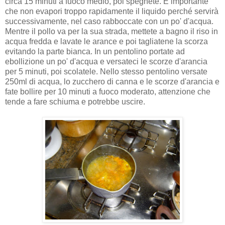
circa 15 minuti a fuoco medio, poi spegnete. È importante
che non evapori troppo rapidamente il liquido perché servirà
successivamente, nel caso rabboccate con un po' d'acqua.
Mentre il pollo va per la sua strada, mettete a bagno il riso in
acqua fredda e lavate le arance e poi tagliatene la scorza
evitando la parte bianca. In un pentolino portate ad
ebollizione un po' d'acqua e versateci le scorze d'arancia
per 5 minuti, poi scolatele. Nello stesso pentolino versate
250ml di acqua, lo zucchero di canna e le scorze d'arancia e
fate bollire per 10 minuti a fuoco moderato, attenzione che
tende a fare schiuma e potrebbe uscire.