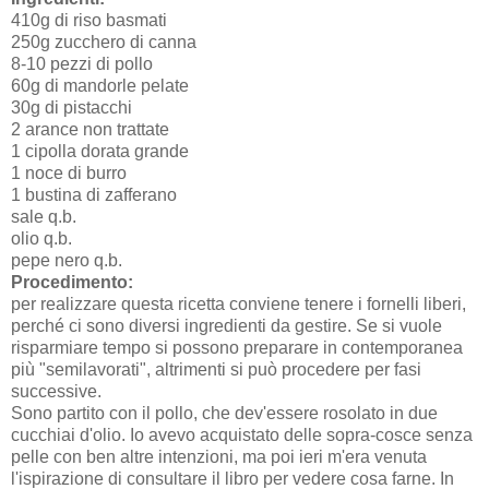
410g di riso basmati
250g zucchero di canna
8-10 pezzi di pollo
60g di mandorle pelate
30g di pistacchi
2 arance non trattate
1 cipolla dorata grande
1 noce di burro
1 bustina di zafferano
sale q.b.
olio q.b.
pepe nero q.b.
Procedimento:
per realizzare questa ricetta conviene tenere i fornelli liberi,
perché ci sono diversi ingredienti da gestire. Se si vuole
risparmiare tempo si possono preparare in contemporanea
più "semilavorati", altrimenti si può procedere per fasi
successive.
Sono partito con il pollo, che dev'essere rosolato in due
cucchiai d'olio. Io avevo acquistato delle sopra-cosce senza
pelle con ben altre intenzioni, ma poi ieri m'era venuta
l'ispirazione di consultare il libro per vedere cosa farne. In