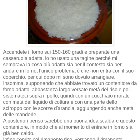
Accendete il forno sui 150-160 gradi e preparate una
casseruola adatta. Io ho usato una tagine perché mi
sembrava la cosa più adatta sia per il contesto sia per
andare in forno, l'unico problema è che non entra con il suo
coperchio, per cui dopo mi sono dovuto arrangiare.
Insomma, supponendo che abbiate trovato un contenitore da
forno adatto, abbastanza largo versate metà del riso e poi
sistemateci sopra il pollo, quindi con un cucchiaio irrorate
con metà del liquido di cottura e con una parte dello
sciroppo con le scorze d'arancia, aggiungendo anche metà
delle mandorle.
A posteriori penso sarebbe una buona idea scaldare questo
contenitore, in modo che al momento di entrare in forno sia
già ben caldo.
Infine coprite col rimanente riso, versando il rimanente