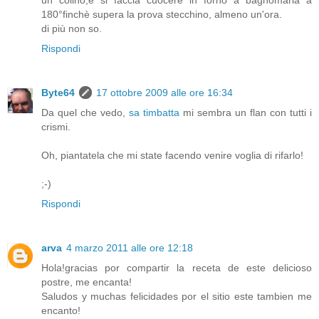
un colino,e si faccia cuocere in forno a bagnomaria a
180°finchè supera la prova stecchino, almeno un'ora.
di più non so.
Rispondi
Byte64
17 ottobre 2009 alle ore 16:34
Da quel che vedo,
sa timbatta
mi sembra un flan con tutti i
crismi.
Oh, piantatela che mi state facendo venire voglia di rifarlo!
;-)
Rispondi
arva
4 marzo 2011 alle ore 12:18
Hola!gracias por compartir la receta de este delicioso
postre, me encanta!
Saludos y muchas felicidades por el sitio este tambien me
encanto!