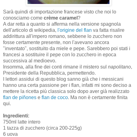
Sarà quindi di importazione francese visto che noi lo
conosciamo come
crème caramel
?
A dar retta a quanto si afferma nella versione spagnola
dell'articolo di wikipedia,
l'origine del flan
va fatta risalire
addirittura all'impero romano, sebbene lo zucchero non
fosse certamente presente, non l'avevano ancora
"inventato", sostituito da miele e pepe. Sarebbero poi stati i
francesi a sostituire il pepe con lo zucchero in epoca
successiva al medioevo.
Insomma, alla fine dei conti rimane il mistero sul
napolitano
,
Presidente della Repubblica, permettendo.
I lettori assidui di questo blog sanno già che i messicani
hanno una certa passione per i flan, infatti mi sono deciso a
mettere la ricetta più classica solo dopo aver già realizzato
flan de piñones
e
flan de coco
. Ma non è certamente finita
qui.
Ingredienti:
750ml latte intero
1 tazza di zucchero (circa 200-225g)
6 uova