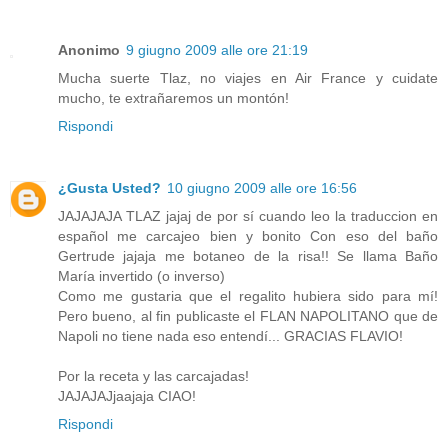
Anonimo
9 giugno 2009 alle ore 21:19
Mucha suerte Tlaz, no viajes en Air France y cuidate
mucho, te extrañaremos un montón!
Rispondi
¿Gusta Usted?
10 giugno 2009 alle ore 16:56
JAJAJAJA TLAZ jajaj de por sí cuando leo la traduccion en
español me carcajeo bien y bonito Con eso del baño
Gertrude jajaja me botaneo de la risa!! Se llama Baño
María invertido (o inverso)
Como me gustaria que el regalito hubiera sido para mí!
Pero bueno, al fin publicaste el FLAN NAPOLITANO que de
Napoli no tiene nada eso entendí... GRACIAS FLAVIO!
Por la receta y las carcajadas!
JAJAJAJjaajaja CIAO!
Rispondi