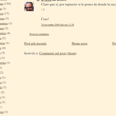
ana
(134)
Claro que sí, por supuesto si le pones de donde la sac
se
(1)
:-)
ese
(17)
tana
(3)
Ciao!
andese
(1)
20 novembre 2009 alle ore 13:29
tana
(2)
mbini
(4)
Posta un commento
na
(2)
tese
(1)
Post più recente
Home page
Po
se
(4)
a
(5)
Iscriviti a:
Commenti sul post (Atom)
a
(1)
oreña
(1)
1)
(2)
a
(1)
ca
(1)
la
(7)
(2)
a
(1)
a
(1)
1)
ese
(1)