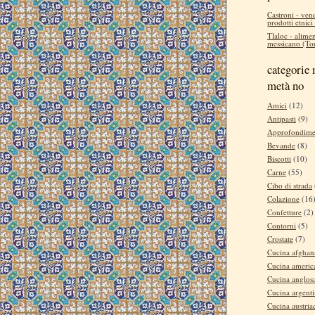
Castroni - ven
prodotti etnici
Tlaloc - alimen
messicano (Tor
categorie 
metà no
Amici
(12)
Antipasti
(9)
Approfondime
Bevande
(8)
Biscotti
(10)
Carne
(55)
Cibo di strada
Colazione
(16
Confetture
(2)
Contorni
(5)
Crostate
(7)
Cucina afghan
Cucina americ
Cucina anglos
Cucina argent
Cucina austria