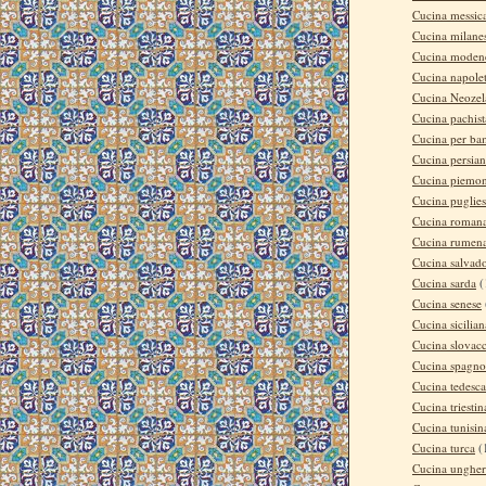
Cucina messic
Cucina milane
Cucina moden
Cucina napole
Cucina Neozel
Cucina pachis
Cucina per ba
Cucina persia
Cucina piemon
Cucina puglie
Cucina roman
Cucina rumen
Cucina salvad
Cucina sarda
(
Cucina senese
Cucina sicilian
Cucina slovac
Cucina spagno
Cucina tedesca
Cucina triestin
Cucina tunisin
Cucina turca
(
Cucina ungher