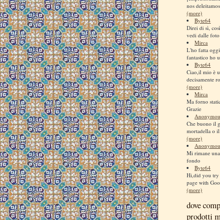
nos deleitamos
(more)
Byte64
Direi di sì, co
vedi dalle foto
Mirca
L'ho fatta ogg
fantastico ho us
Byte64
Ciao,il mio è u
decisamente ro
(more)
Mirca
Ma forno stati
Grazie
Anonymou
Che buono il 
mortadella o il
(more)
Anonymou
Mi rimane una 
fondo
Byte64
Hi,did you try 
page with Goog
(more)
dove comp
prodotti 