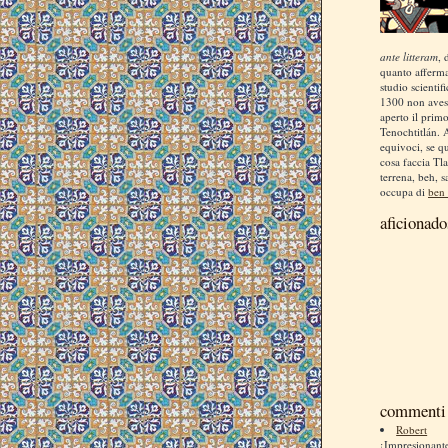
ante litteram
, 
quanto afferm
studio scientif
1300 non aves
aperto il prim
Tenochtitlán. 
equivoci, se q
cosa faccia Tla
terrena, beh, s
occupa di
ben 
aficionado
commenti 
Robert
¡Impresionan