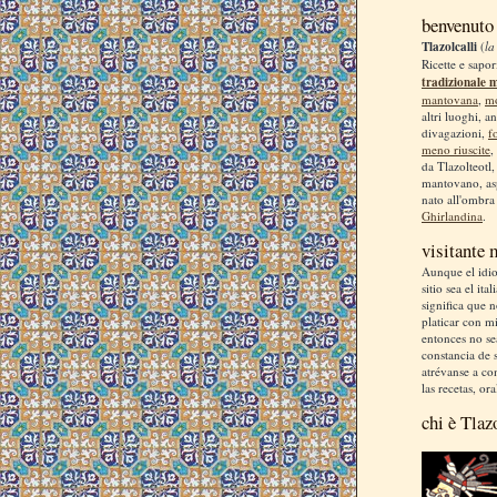
benvenuto
Tlazolcalli
(
la
Ricette e sapor
tradizionale 
mantovana
,
m
altri luoghi, a
divagazioni,
f
meno riuscite
,
da Tlazolteotl
mantovano, asp
nato all'ombra
Ghirlandina
.
visitante
Aunque el idio
sitio sea el ita
significa que 
platicar con m
entonces no se
constancia de s
atrévanse a co
las recetas, ora
chi è Tlaz