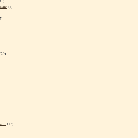
(1)
elana
(1)
5)
(20)
)
)
terne
(17)