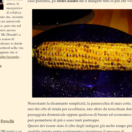
elotes asados
caso pazienza, gli
me li mangerò tutti io più che vol
azteca,
la
mangiatrice
di schifezze
dato che, secondo
a un autorevole
ico, pare che nel
sero ancora
o Mc Donald's a
A scanso di
ualcuno si chiede
zolteotl nella vita
appiate che si
altre faccende
...
s
Nonostante la disarmante semplicità, la pannocchia di mais cotta 
uno dei cibi di strada per eccellenza, uno sfizio da rosicchiare dur
passeggiata domenicale oppure qualcosa di buono ed economico 
può permettersi di più e sono tanti purtroppo.
freschi
Questo dev'essere stato il cibo degli indigeni già molto tempo pr
qualche ignoto genio gastronomico inventasse il
processo di
te!Mi mamá y yo