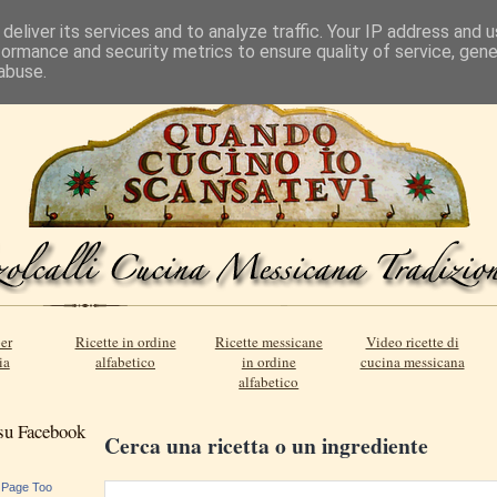
deliver its services and to analyze traffic. Your IP address and 
formance and security metrics to ensure quality of service, gen
abuse.
er
Ricette in ordine
Ricette messicane
Video ricette di
ia
alfabetico
in ordine
cucina messicana
alfabetico
 su Facebook
Cerca una ricetta o un ingrediente
 Page Too