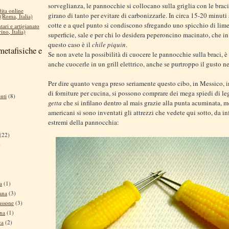
sorveglianza, le pannocchie si collocano sulla griglia con le braci
dita online
girano di tanto per evitare di carbonizzarle. In circa 15-20 minut
 (Roma, Italia)
cotte e a quel punto si condiscono sfregando uno spicchio di lime 
tari e artigianato
ino, Italia)
superficie, sale e per chi lo desidera peperoncino macinato, che i
questo caso è il
chile piquin
.
metafisiche e
Se non avete la possibilità di cuocere le pannocchie sulla braci, è
anche cuocerle in un grill elettrico, anche se purtroppo il gusto ne
Per dire quanto venga preso seriamente questo cibo, in Messico, i
di forniture per cucina, si possono comprare dei mega spiedi di l
nti
(8)
getta
che si infilano dentro al mais grazie alla punta acuminata, m
americani si sono inventati gli attrezzi che vedete qui sotto, da inf
estremi della pannocchia:
(22)
)
a
(1)
ana
(3)
assone
(3)
ina
(1)
ca
(2)