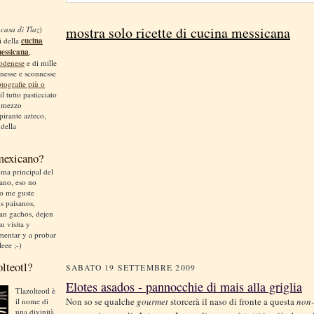
mostra solo ricette di cucina messicana
 casa di Tlaz
)
i della
cucina
messicana
,
odenese
e di mille
nnesse e sconnesse
otografie più o
 il tutto pasticciato
, mezzo
irante azteco,
 della
 mexicano?
ma principal del
liano, eso no
no me guste
is paisanos,
an gachos, dejen
u visita y
mentar y a probar
leee ;-)
olteotl?
SABATO 19 SETTEMBRE 2009
Elotes asados - pannocchie di mais alla griglia
Tlazolteotl è
Non so se qualche
gourmet
storcerà il naso di fronte a questa
non-
il nome di
una divinità