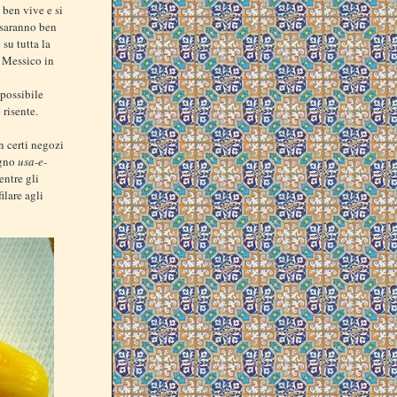
 ben vive e si
i saranno ben
su tutta la
n Messico in
 possibile
 risente.
n certi negozi
egno
usa-e-
entre gli
ilare agli