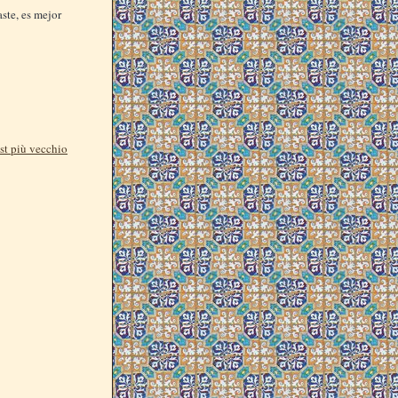
aste, es mejor
st più vecchio