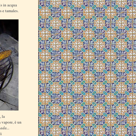
is in acqua
as e tamales.
, la
a vapore, è un
ada...
di