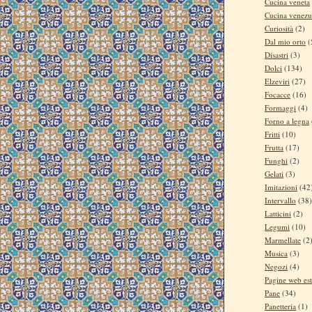
Cucina veneta
Cucina venezu
Curiosità
(2)
Dal mio orto
(
Disastri
(3)
Dolci
(134)
Elzeviri
(27)
Focacce
(16)
Formaggi
(4)
Forno a legna
Fritti
(10)
Frutta
(17)
Funghi
(2)
Gelati
(3)
Imitazioni
(42
Intervallo
(38)
Latticini
(2)
Legumi
(10)
Marmellate
(2
Musica
(3)
Negozi
(4)
Pagine web es
Pane
(34)
Panetteria
(1)