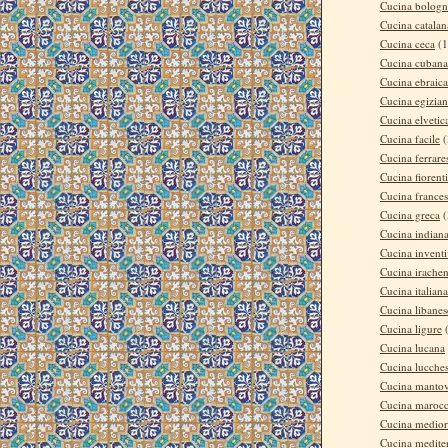
Cucina bologn
Cucina catalan
Cucina ceca
(1
Cucina cubana
Cucina ebraica
Cucina egizia
Cucina elvetic
Cucina facile
(
Cucina ferrare
Cucina fiorent
Cucina france
Cucina greca
(
Cucina indian
Cucina invent
Cucina irache
Cucina italiana
Cucina libanes
Cucina ligure
Cucina lucana
Cucina lucche
Cucina manto
Cucina maroc
Cucina medior
Cucina medite