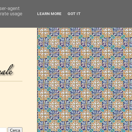
user-agent
erate usage
LEARN MORE
GOT IT