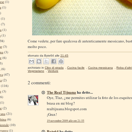
ese
(1)
a
(1)
)
(1)
(7)
na
(1)
a
(1)
Come vedete, per fare qualcosa di autenticamente messicano, bas
38)
molto poco.
se
(3)
ina
(3)
sfornato da
Byte64
alle
21:45
se
(6)
3)
archiviato in
Cibo di strada
,
Cucina facile
,
Cucina messicana
,
Roba d'altr
a
(6)
Vegetariano
,
Verdure
iva
(47)
na
(2)
2 commenti:
(116)
e
(3)
The Real Tijuana
ha detto...
(6)
Oye, Tlaz, ¿me permites utilizar la foto de los esquites
(1)
brasa en mi blog?
se
(2)
realtijuana.blogspot.com
vana
(21)
¡Grax!
china
(6)
19 novembre 2009 alle ore 21:55
ientale
(10)
rranea
(1)
Byte64
ha detto...