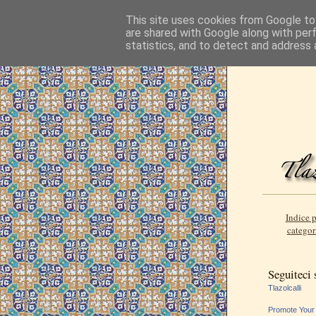
This site uses cookies from Google to 
are shared with Google along with per
statistics, and to detect and address 
Indice p
categor
Seguiteci
Tlazolcalli
Promote Your