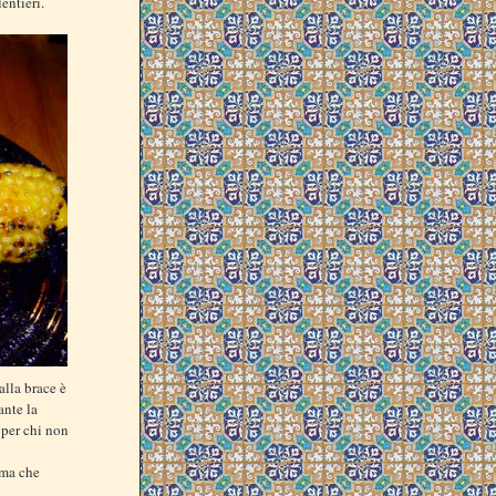
entieri.
alla brace è
ante la
per chi non
ima che