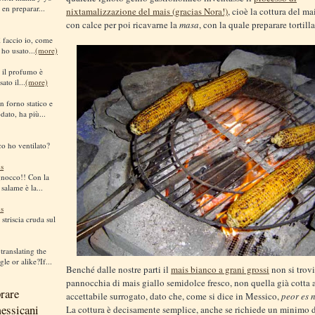
 en preparar...
nixtamalizzazione del mais (gracias Nora!)
, cioè la cottura del ma
con calce per poi ricavarne la
masa
, con la quale preparare tortill
sì faccio io, come
 ho usato...
(more)
i il profumo è
ato il...
(more)
n forno statico e
dato, ha più...
co ho ventilato?
s
gnocco!! Con la
 salame è la...
s
striscia cruda sul
translating the
le or alike?If...
Benché dalle nostre parti il
mais bianco a grani grossi
non si trovi
pannocchia di mais giallo semidolce fresco, non quella già cotta 
rare
accettabile surrogato, dato che, come si dice in Messico,
peor es n
messicani
La cottura è decisamente semplice, anche se richiede un minimo 