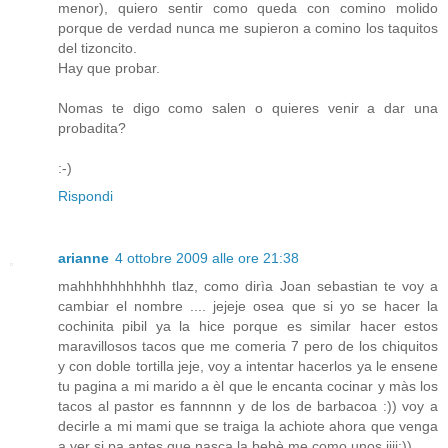
menor), quiero sentir como queda con comino molido
porque de verdad nunca me supieron a comino los taquitos
del tizoncito.
Hay que probar.
Nomas te digo como salen o quieres venir a dar una
probadita?
:-)
Rispondi
arianne
4 ottobre 2009 alle ore 21:38
mahhhhhhhhhhh tlaz, como dirìa Joan sebastian te voy a
cambiar el nombre .... jejeje osea que si yo se hacer la
cochinita pibil ya la hice porque es similar hacer estos
maravillosos tacos que me comeria 7 pero de los chiquitos
y con doble tortilla jeje, voy a intentar hacerlos ya le ensene
tu pagina a mi marido a èl que le encanta cocinar y màs los
tacos al pastor es fannnnn y de los de barbacoa :)) voy a
decirle a mi mami que se traiga la achiote ahora que venga
a ver si pa antes que nasca la bebè me como unos jiji:))