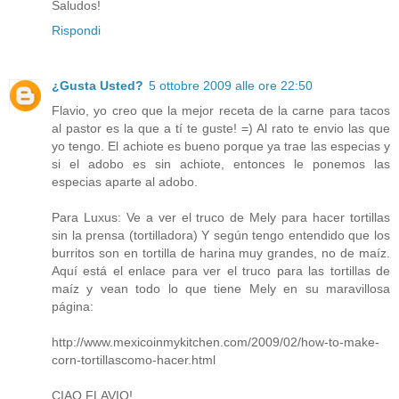
Saludos!
Rispondi
¿Gusta Usted?
5 ottobre 2009 alle ore 22:50
Flavio, yo creo que la mejor receta de la carne para tacos
al pastor es la que a tí te guste! =) Al rato te envio las que
yo tengo. El achiote es bueno porque ya trae las especias y
si el adobo es sin achiote, entonces le ponemos las
especias aparte al adobo.
Para Luxus: Ve a ver el truco de Mely para hacer tortillas
sin la prensa (tortilladora) Y según tengo entendido que los
burritos son en tortilla de harina muy grandes, no de maíz.
Aquí está el enlace para ver el truco para las tortillas de
maíz y vean todo lo que tiene Mely en su maravillosa
página:
http://www.mexicoinmykitchen.com/2009/02/how-to-make-
corn-tortillascomo-hacer.html
CIAO FLAVIO!