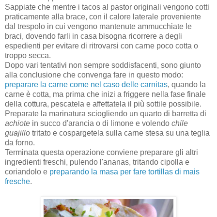
Sappiate che mentre i tacos al pastor originali vengono cotti
praticamente alla brace, con il calore laterale proveniente
dal trespolo in cui vengono mantenute ammucchiate le
braci, dovendo farli in casa bisogna ricorrere a degli
espedienti per evitare di ritrovarsi con carne poco cotta o
troppo secca.
Dopo vari tentativi non sempre soddisfacenti, sono giunto
alla conclusione che convenga fare in questo modo:
preparare la carne come nel caso delle carnitas
, quando la
carne è cotta, ma prima che inizi a friggere nella fase finale
della cottura, pescatela e affettatela il più sottile possibile.
Preparate la marinatura sciogliendo un quarto di barretta di
achiote
in succo d'arancia o di limone e volendo
chile
guajillo
tritato e cospargetela sulla carne stesa su una teglia
da forno.
Terminata questa operazione conviene preparare gli altri
ingredienti freschi, pulendo l'ananas, tritando cipolla e
coriandolo e
preparando la masa per fare tortillas di mais
fresche
.