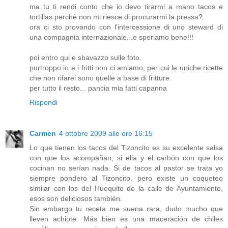
ma tu ti rendi conto che io devo tirarmi a mano tacos e
tortillas perchè non mi riesce di procurarmi la pressa?
ora ci sto provando con l'intercessione di uno steward di
una compagnia internazionale...e speriamo bene!!!
poi entro qui e sbavazzo sulle foto.
purtroppo io e i fritti non ci amiamo, per cui le uniche ricette
che non rifarei sono quelle a base di fritture.
per tutto il resto... pancia mia fatti capanna
Rispondi
Carmen
4 ottobre 2009 alle ore 16:15
Lo que tienen los tacos del Tizoncito es su excelente salsa
con que los acompañan, si ella y el carbón con que los
cocinan no serían nada. Si de tacos al pastor se trata yo
siempre pondero al Tizoncito, pero existe un coqueteo
similar con los del Huequito de la calle de Ayuntamiento,
esos son deliciosos también.
Sin embargo tu receta me suena rara, dudo mucho que
lleven achiote. Más bien es una maceración de chiles