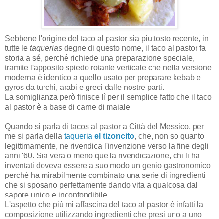
Sebbene l'origine del taco al pastor sia piuttosto recente, in
tutte le
taquerias
degne di questo nome, il taco al pastor fa
storia a sé, perché richiede una preparazione speciale,
tramite l'apposito spiedo rotante verticale che nella versione
moderna è identico a quello usato per preparare kebab e
gyros da turchi, arabi e greci dalle nostre parti.
La somiglianza però finisce lì per il semplice fatto che il taco
al pastor è a base di carne di maiale.
Quando si parla di tacos al pastor a Città del Messico, per
me si parla della
taqueria
el tizoncito
, che, non so quanto
legittimamente, ne rivendica l'invenzione verso la fine degli
anni '60. Sia vera o meno quella rivendicazione, chi li ha
inventati doveva essere a suo modo un genio gastronomico
perché ha mirabilmente combinato una serie di ingredienti
che si sposano perfettamente dando vita a qualcosa dal
sapore unico e inconfondibile.
L'aspetto che più mi affascina del taco al pastor è infatti la
composizione utilizzando ingredienti che presi uno a uno