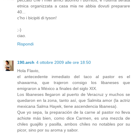
peccato che i miei amici adorino i burritos, e l'ultima serata
etnica organizzata a casa mia ne abbia dovuti preparare
40...
c'ho i bicipiti di tyson!
;-)
ciao.
Rispondi
190.arch
4 ottobre 2009 alle ore 18:50
Hola Flavio,
el antecedente inmediato del taco al pastor es el
shawarma, que trajeron consigo los libaneses que
emigraron a México a finales del siglo XIX.
Los libaneses llegaron al puerto de Veracruz y muchos se
quedaron en la zona, tanto así, que Salmita amor (la actriz
mexicana Salma Hayek, tiene ascendencia libanesa).
Que yo sepa, la preparación de la carne al pastor no lleva
achiote más bien, como dice Carmen, es una mezcla de
chiles guajillo y pasilla, ambos chiles no notables por su
picor, sino por su aroma y sabor.