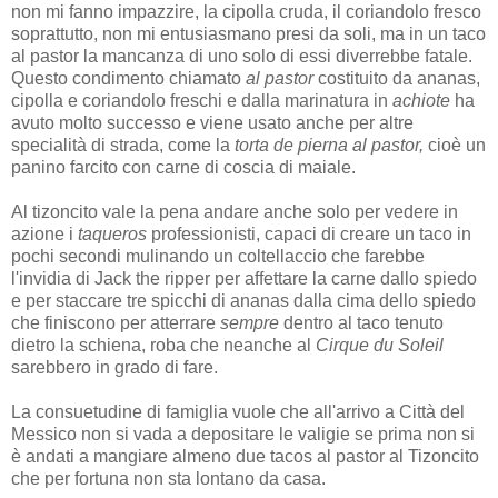
non mi fanno impazzire, la cipolla cruda, il coriandolo fresco
soprattutto, non mi entusiasmano presi da soli, ma in un taco
al pastor la mancanza di uno solo di essi diverrebbe fatale.
Questo condimento chiamato
al pastor
costituito da ananas,
cipolla e coriandolo freschi e dalla marinatura in
achiote
ha
avuto molto successo e viene usato anche per altre
specialità di strada, come la
torta de pierna al pastor,
cioè un
panino farcito con carne di coscia di maiale.
Al tizoncito vale la pena andare anche solo per vedere in
azione i
taqueros
professionisti, capaci di creare un taco in
pochi secondi mulinando un coltellaccio che farebbe
l'invidia di Jack the ripper per affettare la carne dallo spiedo
e per staccare tre spicchi di ananas dalla cima dello spiedo
che finiscono per atterrare
sempre
dentro al taco tenuto
dietro la schiena, roba che neanche al
Cirque du Soleil
sarebbero in grado di fare.
La consuetudine di famiglia vuole che all'arrivo a Città del
Messico non si vada a depositare le valigie se prima non si
è andati a mangiare almeno due tacos al pastor al Tizoncito
che per fortuna non sta lontano da casa.