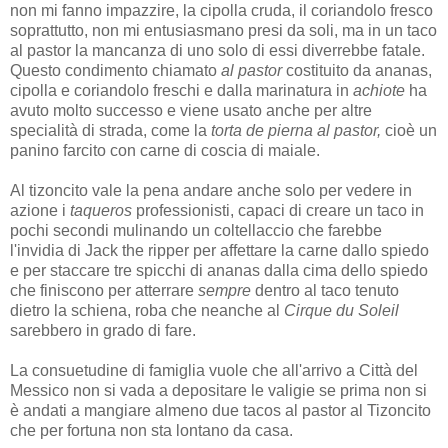
non mi fanno impazzire, la cipolla cruda, il coriandolo fresco
soprattutto, non mi entusiasmano presi da soli, ma in un taco
al pastor la mancanza di uno solo di essi diverrebbe fatale.
Questo condimento chiamato
al pastor
costituito da ananas,
cipolla e coriandolo freschi e dalla marinatura in
achiote
ha
avuto molto successo e viene usato anche per altre
specialità di strada, come la
torta de pierna al pastor,
cioè un
panino farcito con carne di coscia di maiale.
Al tizoncito vale la pena andare anche solo per vedere in
azione i
taqueros
professionisti, capaci di creare un taco in
pochi secondi mulinando un coltellaccio che farebbe
l'invidia di Jack the ripper per affettare la carne dallo spiedo
e per staccare tre spicchi di ananas dalla cima dello spiedo
che finiscono per atterrare
sempre
dentro al taco tenuto
dietro la schiena, roba che neanche al
Cirque du Soleil
sarebbero in grado di fare.
La consuetudine di famiglia vuole che all'arrivo a Città del
Messico non si vada a depositare le valigie se prima non si
è andati a mangiare almeno due tacos al pastor al Tizoncito
che per fortuna non sta lontano da casa.