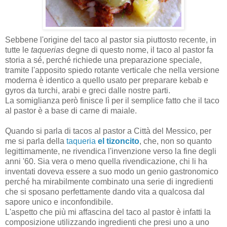
Sebbene l'origine del taco al pastor sia piuttosto recente, in
tutte le
taquerias
degne di questo nome, il taco al pastor fa
storia a sé, perché richiede una preparazione speciale,
tramite l'apposito spiedo rotante verticale che nella versione
moderna è identico a quello usato per preparare kebab e
gyros da turchi, arabi e greci dalle nostre parti.
La somiglianza però finisce lì per il semplice fatto che il taco
al pastor è a base di carne di maiale.
Quando si parla di tacos al pastor a Città del Messico, per
me si parla della
taqueria
el tizoncito
, che, non so quanto
legittimamente, ne rivendica l'invenzione verso la fine degli
anni '60. Sia vera o meno quella rivendicazione, chi li ha
inventati doveva essere a suo modo un genio gastronomico
perché ha mirabilmente combinato una serie di ingredienti
che si sposano perfettamente dando vita a qualcosa dal
sapore unico e inconfondibile.
L'aspetto che più mi affascina del taco al pastor è infatti la
composizione utilizzando ingredienti che presi uno a uno