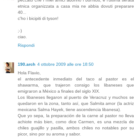
peccato che i miei amici adorino i burritos, e l'ultima serata
etnica organizzata a casa mia ne abbia dovuti preparare
40...
c'ho i bicipiti di tyson!
;-)
ciao.
Rispondi
190.arch
4 ottobre 2009 alle ore 18:50
Hola Flavio,
el antecedente inmediato del taco al pastor es el
shawarma, que trajeron consigo los libaneses que
emigraron a México a finales del siglo XIX.
Los libaneses llegaron al puerto de Veracruz y muchos se
quedaron en la zona, tanto así, que Salmita amor (la actriz
mexicana Salma Hayek, tiene ascendencia libanesa).
Que yo sepa, la preparación de la carne al pastor no lleva
achiote más bien, como dice Carmen, es una mezcla de
chiles guajillo y pasilla, ambos chiles no notables por su
picor, sino por su aroma y sabor.