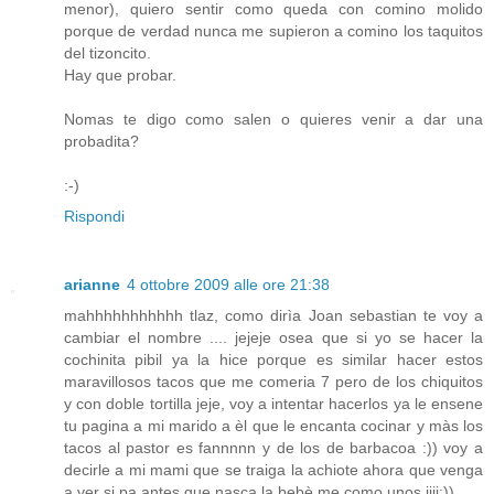
menor), quiero sentir como queda con comino molido
porque de verdad nunca me supieron a comino los taquitos
del tizoncito.
Hay que probar.
Nomas te digo como salen o quieres venir a dar una
probadita?
:-)
Rispondi
arianne
4 ottobre 2009 alle ore 21:38
mahhhhhhhhhhh tlaz, como dirìa Joan sebastian te voy a
cambiar el nombre .... jejeje osea que si yo se hacer la
cochinita pibil ya la hice porque es similar hacer estos
maravillosos tacos que me comeria 7 pero de los chiquitos
y con doble tortilla jeje, voy a intentar hacerlos ya le ensene
tu pagina a mi marido a èl que le encanta cocinar y màs los
tacos al pastor es fannnnn y de los de barbacoa :)) voy a
decirle a mi mami que se traiga la achiote ahora que venga
a ver si pa antes que nasca la bebè me como unos jiji:))