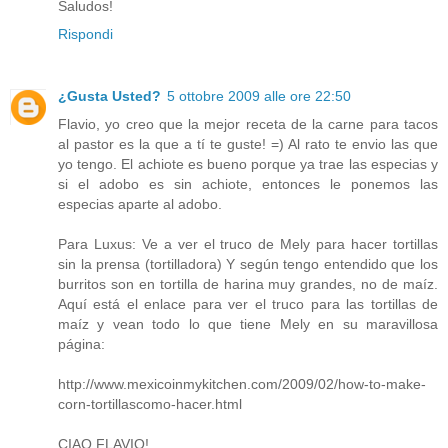
Saludos!
Rispondi
¿Gusta Usted?
5 ottobre 2009 alle ore 22:50
Flavio, yo creo que la mejor receta de la carne para tacos
al pastor es la que a tí te guste! =) Al rato te envio las que
yo tengo. El achiote es bueno porque ya trae las especias y
si el adobo es sin achiote, entonces le ponemos las
especias aparte al adobo.
Para Luxus: Ve a ver el truco de Mely para hacer tortillas
sin la prensa (tortilladora) Y según tengo entendido que los
burritos son en tortilla de harina muy grandes, no de maíz.
Aquí está el enlace para ver el truco para las tortillas de
maíz y vean todo lo que tiene Mely en su maravillosa
página:
http://www.mexicoinmykitchen.com/2009/02/how-to-make-
corn-tortillascomo-hacer.html
CIAO FLAVIO!