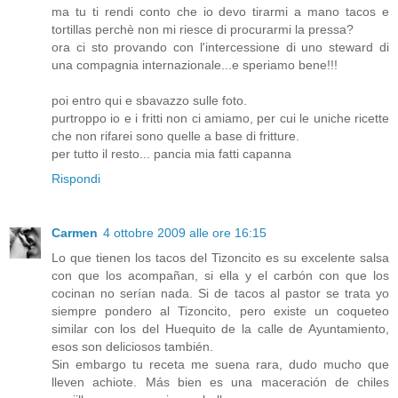
ma tu ti rendi conto che io devo tirarmi a mano tacos e
tortillas perchè non mi riesce di procurarmi la pressa?
ora ci sto provando con l'intercessione di uno steward di
una compagnia internazionale...e speriamo bene!!!
poi entro qui e sbavazzo sulle foto.
purtroppo io e i fritti non ci amiamo, per cui le uniche ricette
che non rifarei sono quelle a base di fritture.
per tutto il resto... pancia mia fatti capanna
Rispondi
Carmen
4 ottobre 2009 alle ore 16:15
Lo que tienen los tacos del Tizoncito es su excelente salsa
con que los acompañan, si ella y el carbón con que los
cocinan no serían nada. Si de tacos al pastor se trata yo
siempre pondero al Tizoncito, pero existe un coqueteo
similar con los del Huequito de la calle de Ayuntamiento,
esos son deliciosos también.
Sin embargo tu receta me suena rara, dudo mucho que
lleven achiote. Más bien es una maceración de chiles