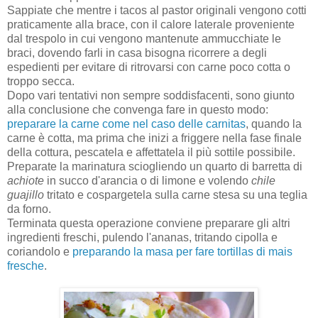
Sappiate che mentre i tacos al pastor originali vengono cotti
praticamente alla brace, con il calore laterale proveniente
dal trespolo in cui vengono mantenute ammucchiate le
braci, dovendo farli in casa bisogna ricorrere a degli
espedienti per evitare di ritrovarsi con carne poco cotta o
troppo secca.
Dopo vari tentativi non sempre soddisfacenti, sono giunto
alla conclusione che convenga fare in questo modo:
preparare la carne come nel caso delle carnitas
, quando la
carne è cotta, ma prima che inizi a friggere nella fase finale
della cottura, pescatela e affettatela il più sottile possibile.
Preparate la marinatura sciogliendo un quarto di barretta di
achiote
in succo d'arancia o di limone e volendo
chile
guajillo
tritato e cospargetela sulla carne stesa su una teglia
da forno.
Terminata questa operazione conviene preparare gli altri
ingredienti freschi, pulendo l'ananas, tritando cipolla e
coriandolo e
preparando la masa per fare tortillas di mais
fresche
.