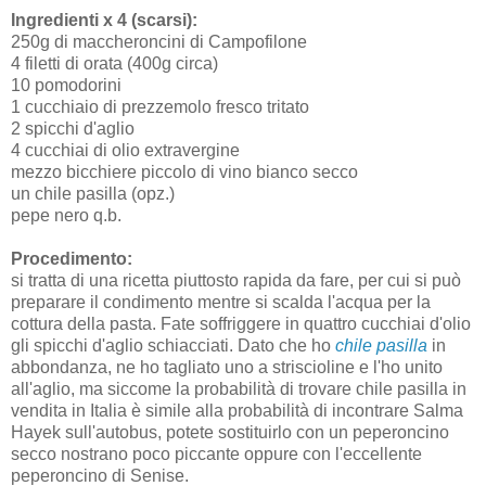
Ingredienti x 4 (scarsi):
250g di maccheroncini di Campofilone
4 filetti di orata (400g circa)
10 pomodorini
1 cucchiaio di prezzemolo fresco tritato
2 spicchi d'aglio
4 cucchiai di olio extravergine
mezzo bicchiere piccolo di vino bianco secco
un chile pasilla (opz.)
pepe nero q.b.
Procedimento:
si tratta di una ricetta piuttosto rapida da fare, per cui si può
preparare il condimento mentre si scalda l'acqua per la
cottura della pasta. Fate soffriggere in quattro cucchiai d'olio
gli spicchi d'aglio schiacciati. Dato che ho
chile pasilla
in
abbondanza, ne ho tagliato uno a striscioline e l'ho unito
all'aglio, ma siccome la probabilità di trovare chile pasilla in
vendita in Italia è simile alla probabilità di incontrare Salma
Hayek sull'autobus, potete sostituirlo con un peperoncino
secco nostrano poco piccante oppure con l'eccellente
peperoncino di Senise.