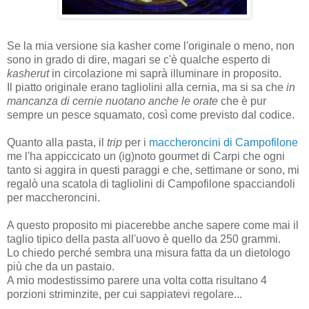
Se la mia versione sia
kasher
come l'originale o meno, non
sono in grado di dire, magari se c'è qualche esperto di
kasherut
in circolazione mi saprà illuminare in proposito.
Il piatto originale erano tagliolini alla cernia, ma si sa che
in
mancanza di cernie nuotano anche le orate
che è pur
sempre un pesce squamato, così come previsto dal codice.
Quanto alla pasta, il
trip
per i
maccheroncini di Campofilone
me l'ha appiccicato un (ig)noto gourmet di Carpi che ogni
tanto si aggira in questi paraggi e che, settimane or sono, mi
regalò una scatola di tagliolini di Campofilone spacciandoli
per maccheroncini.
A questo proposito mi piacerebbe anche sapere come mai il
taglio tipico della pasta all'uovo è quello da 250 grammi.
Lo chiedo perché sembra una misura fatta da un dietologo
più che da un pastaio.
A mio modestissimo parere una volta cotta risultano 4
porzioni striminzite, per cui sappiatevi regolare...