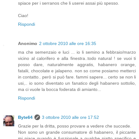
spiace per i serranos che li userei assai più spesso.
Ciao!
Rispondi
Anonimo
2 ottobre 2010 alle ore 16:35
ma che semenzaio e luci ... io li semino a febbraio/marzo
vicino al calorifero e alla finestra..todo natural ! se vuoi ti
posso dare, naturalmente aggratis, habanero orange,
fatalii, chocolate e jalapeno. non so come posiamo metterci
in contatto.. però si può fare. fammi sapere... certo se non li
usi,.. io sono diventato un fanatico degli habanero sottolio,
ma ci vuole la bocca foderata di amianto...
Rispondi
Byte64
3 ottobre 2010 alle ore 17:52
Grazie per la dritta, posso provare a vedere che succede.
Non sono un grande consumatore di habanero, il piccante
mi piace quando è
funzionale
a qualche piatto specifico e