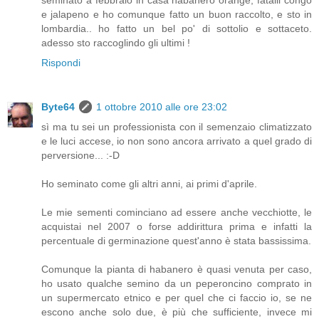
seminato a febbraio in casa habanero orange, fatalii congo
e jalapeno e ho comunque fatto un buon raccolto, e sto in
lombardia.. ho fatto un bel po' di sottolio e sottaceto.
adesso sto raccoglindo gli ultimi !
Rispondi
Byte64
1 ottobre 2010 alle ore 23:02
sì ma tu sei un professionista con il semenzaio climatizzato
e le luci accese, io non sono ancora arrivato a quel grado di
perversione... :-D
Ho seminato come gli altri anni, ai primi d'aprile.
Le mie sementi cominciano ad essere anche vecchiotte, le
acquistai nel 2007 o forse addirittura prima e infatti la
percentuale di germinazione quest'anno è stata bassissima.
Comunque la pianta di habanero è quasi venuta per caso,
ho usato qualche semino da un peperoncino comprato in
un supermercato etnico e per quel che ci faccio io, se ne
escono anche solo due, è più che sufficiente, invece mi