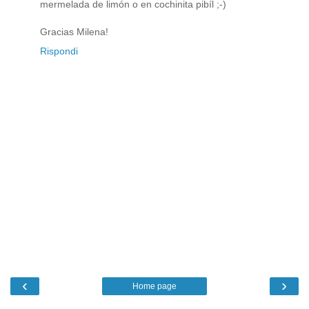
mermelada de limón o en cochinita pibíl ;-)
Gracias Milena!
Rispondi
‹
›
Home page